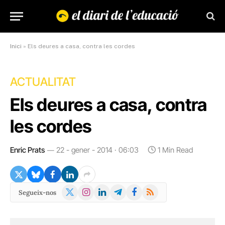
Inici
»
Els deures a casa, contra les cordes
ACTUALITAT
Els deures a casa, contra
les cordes
Enric Prats
22 - gener - 2014 · 06:03
1 Min Read
X
Instagram
LinkedIn
Telegram
Facebook
RSS
Segueix-nos
(Twitter)