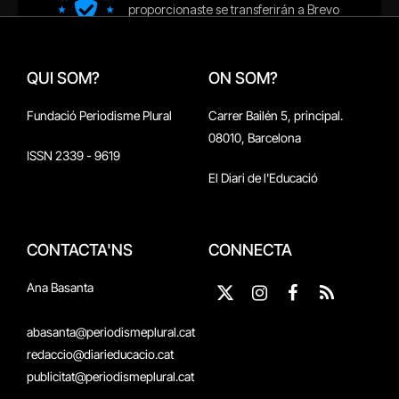
QUI SOM?
ON SOM?
Fundació Periodisme Plural
Carrer Bailén 5, principal.
08010, Barcelona
ISSN 2339 - 9619
El Diari de l'Educació
CONTACTA'NS
CONNECTA
Ana Basanta
X
Instagram
Facebook
RSS
(Twitter)
abasanta@periodismeplural.cat
redaccio@diarieducacio.cat
publicitat@periodismeplural.cat