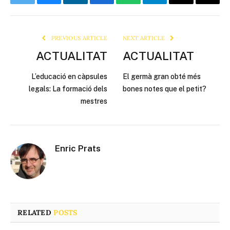
Twitter
Bluesky
LinkedIn
Facebook
WhatsApp
Telegram
Email
Copy
Link
PREVIOUS ARTICLE
NEXT ARTICLE
ACTUALITAT
ACTUALITAT
L’educació en càpsules
El germà gran obté més
legals: La formació dels
bones notes que el petit?
mestres
Enric Prats
RELATED
POSTS