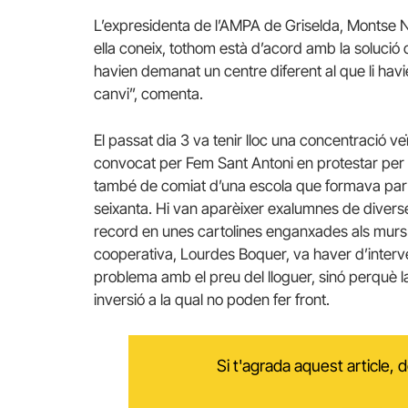
L’expresidenta de l’AMPA de Griselda, Montse Ng
ella coneix, tothom està d’acord amb la solució 
havien demanat un centre diferent al que li havien
canvi”, comenta.
El passat dia 3 va tenir lloc una concentració ve
convocat per Fem Sant Antoni en protestar per 
també de comiat d’una escola que formava part 
seixanta. Hi van aparèixer exalumnes de divers
record en unes cartolines enganxades als murs 
cooperativa, Lourdes Boquer, va haver d’interve
problema amb el preu del lloguer, sinó perquè l
inversió a la qual no poden fer front.
Si t'agrada aquest article,