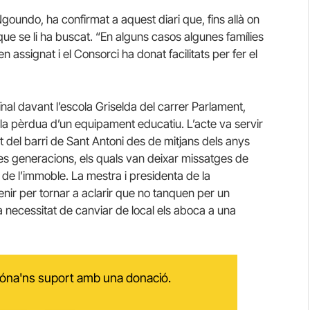
oundo, ha confirmat a aquest diari que, fins allà on
que se li ha buscat. “En alguns casos algunes famílies
 assignat i el Consorci ha donat facilitats per fer el
ïnal davant l’escola Griselda del carrer Parlament,
la pèrdua d’un equipament educatiu. L’acte va servir
del barri de Sant Antoni des de mitjans dels anys
es generacions, els quals van deixar missatges de
de l’immoble. La mestra i presidenta de la
nir per tornar a aclarir que no tanquen per un
a necessitat de canviar de local els aboca a una
 dóna'ns suport amb una donació.