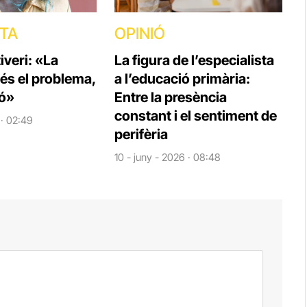
STA
OPINIÓ
veri: «La
La figura de l’especialista
 és el problema,
a l’educació primària:
ió»
Entre la presència
constant i el sentiment de
 · 02:49
perifèria
10 - juny - 2026 · 08:48