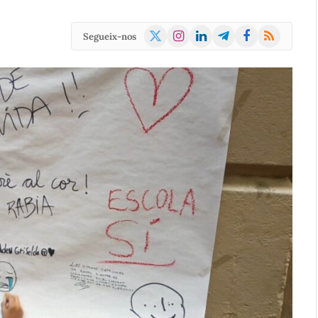
X
Instagram
LinkedIn
Telegram
Facebook
RSS
Segueix-nos
(Twitter)