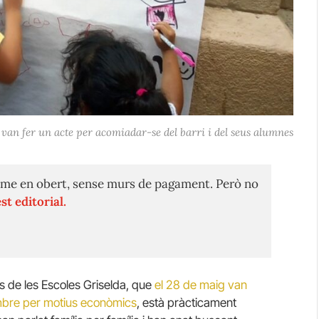
 van fer un acte per acomiadar-se del barri i del seus alumnes
me en obert, sense murs de pagament. Però no
st editorial.
s de les Escoles Griselda, que
el 28 de maig van
tembre per motius econòmics
, està pràcticament