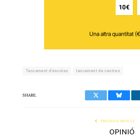
10€
Una altra quantitat (€
Tancament d'escoles
tancament de centres
SHARE.
Twitter
Bluesky
PREVIOUS ARTICLE
OPINIÓ