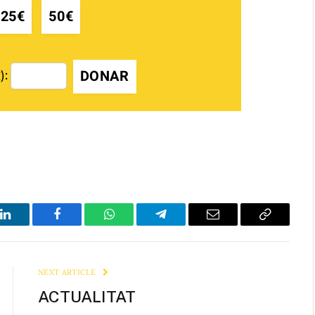
25€
50€
DONAR
):
LinkedIn
Facebook
WhatsApp
Telegram
Email
Copy
Link
NEXT ARTICLE
ACTUALITAT