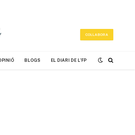
COL·LABORA
OPINIÓ
BLOGS
EL DIARI DE L’FP