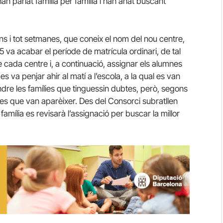
an parlat família per família i han anat buscant
ins i tot setmanes, que coneix el nom del nou centre,
 5 va acabar el període de matrícula ordinari, de tal
 cada centre i, a continuació, assignar els alumnes
s va penjar ahir al matí a l’escola, a la qual es van
dre les famílies que tinguessin dubtes, però, segons
les que van aparèixer. Des del Consorci subratllen
mília es revisarà l’assignació per buscar la millor