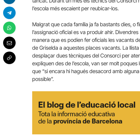
tancat. Durant un mes els tècnics del Consorci h
l’escola més escaient per reubicar-los.
Malgrat que cada família ja fa bastants dies, o f
l’assignació oficial es va produir ahir. Divendres
manera que es podien fer oficials les vacants de
de Griselda a aquestes places vacants. La llista e
desplaçar dues tècniques del Consorci per aten
expliquen des de l’escola, van ser molt poques 
que “si encara hi hagués desacord amb alguna fa
possible”.