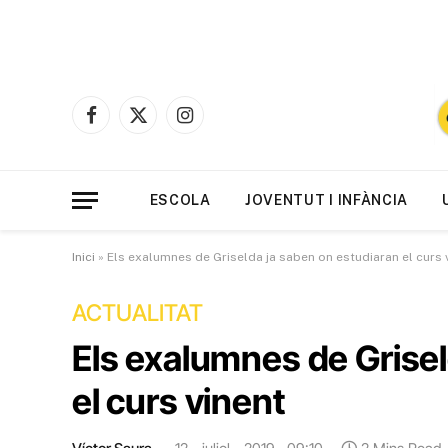
Facebook
X
Instagram
(Twitter)
ESCOLA
JOVENTUT I INFÀNCIA
Inici
»
Els exalumnes de Griselda ja saben on estudiaran el curs 
ACTUALITAT
Els exalumnes de Grisel
el curs vinent