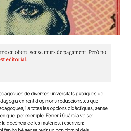
me en obert, sense murs de pagament. Però no
st editorial.
dagogues de diverses universitats públiques de
pedagogia enfront d’opinions reduccionistes que
pedagogues, i a totes les opcions didàctiques, sense
n que, per exemple, Ferrer i Guàrdia va ser
 la docència de les matèries, i escrivien:
i fer-ho bé sense tenir un bon domini dels