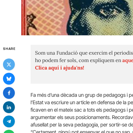
SHARE
Som una Fundació que exercim el periodis
ho podem fer sols, com expliquem en
aque
Clica aquí i ajuda'ns!
Fa més d’una dècada un grup de pedagogs i pe
l’Estat va escriure un article en defensa de la 
ficaven en el mateix sac a tots els pedagogs i 
argumentar els seus posicionaments. Recordave
afusellat per la seva pedagogia, per sortir-se de
“Certament, ningú pot ensenyar el que no sap, n