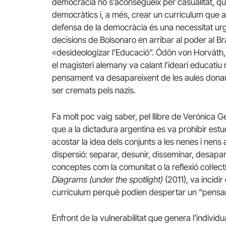
democràcia no s’aconsegueix per casualitat, que
democràtics i, a més, crear un currículum que a
defensa de la democràcia és una necessitat ur
decisions de Bolsonaro en arribar al poder al Bra
«desideologizar l’Educació”. Ódön von Horváth
el magisteri alemany va calant l’ideari educatiu n
pensament va desapareixent de les aules donant
ser cremats pels nazis.
Fa molt poc vaig saber, pel llibre de Verónica 
que a la dictadura argentina es va prohibir est
acostar la idea dels conjunts a les nenes i nens 
dispersió: separar, desunir, disseminar, desaparè
conceptes com la comunitat o la reflexió col·lect
Diagrams (under the spotlight)
(2011), va incidi
currículum perquè podien despertar un “pensa
Enfront de la vulnerabilitat que genera l’indivi