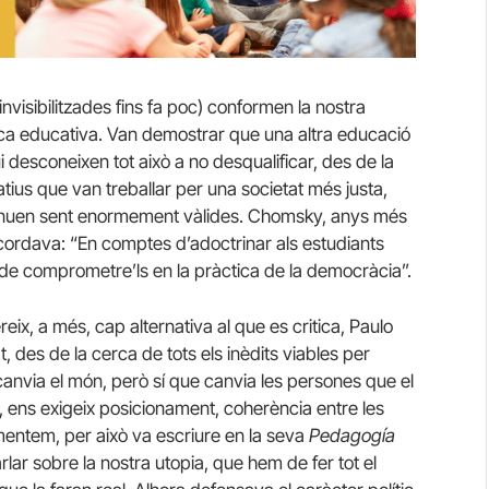
invisibilitzades fins fa poc) conformen la nostra
ica educativa. Van demostrar que una altra educació
i desconeixen tot això a no desqualificar, des de la
atius que van treballar per una societat més justa,
tinuen sent enormement vàlides. Chomsky, anys més
ecordava: “En comptes d’adoctrinar als estudiants
 de comprometre’ls en la pràctica de la democràcia”.
eix, a més, cap alternativa al que es critica, Paulo
t, des de la cerca de tots els inèdits viables per
anvia el món, però sí que canvia les persones que el
 ens exigeix posicionament, coherència entre les
entem, per això va escriure en la seva
Pedagogía
ar sobre la nostra utopia, que hem de fer tot el