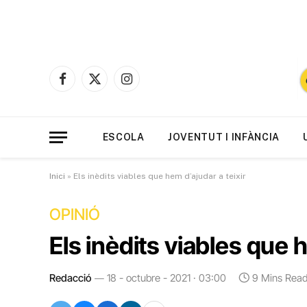
Facebook
X
Instagram
(Twitter)
ESCOLA
JOVENTUT I INFÀNCIA
Inici
»
Els inèdits viables que hem d’ajudar a teixir
OPINIÓ
Els inèdits viables que h
Redacció
18 - octubre - 2021 · 03:00
9 Mins Rea