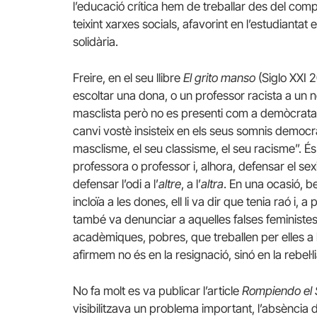
l’educació crítica hem de treballar des del comp
teixint xarxes socials, afavorint en l’estudianta
solidària.
Freire, en el seu llibre
El grito manso
(Siglo XXI 
escoltar una dona, o un professor racista a un 
masclista però no es presenti com a demòcrata,
canvi vostè insisteix en els seus somnis democr
masclisme, el seu classisme, el seu racisme”. É
professora o professor i, alhora, defensar el se
defensar l’odi a l’
altre
, a l’
altra
. En una ocasió, be
incloïa a les dones, ell li va dir que tenia raó i, 
també va denunciar a aquelles falses feministe
acadèmiques, pobres, que treballen per elles 
afirmem no és en la resignació, sinó en la rebel·li
No fa molt es va publicar l’article
Rompiendo el S
visibilitzava un problema important, l’absència 