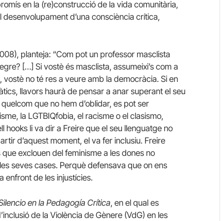
romís en la (re)construcció de la vida comunitària,
t el desenvolupament d’una consciència crítica,
2008), planteja: “Com pot un professor masclista
negre? […] Si vostè és masclista, assumeixi’s com a
 vostè no té res a veure amb la democràcia. Si en
àtics, llavors haurà de pensar a anar superant el seu
s quelcom que no hem d’oblidar, es pot ser
xisme, la LGTBIQfobia, el racisme o el clasismo,
ll hooks li va dir a Freire que el seu llenguatge no
a partir d’aquest moment, el va fer inclusiu. Freire
s que exclouen del feminisme a les dones no
a les seves cases. Perquè defensava que on ens
a enfront de les injustícies.
ilencio en la Pedagogía Crítica
, en el qual es
d’inclusió de la Violència de Gènere (VdG) en les