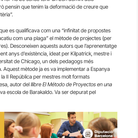
erò pensin que tenim la deformació de creure que
èria”.
el que es qualificava com una “infinitat de propostes
ducatiu com una plaga” el mètode de projectes (per
tres). Desconeixen aquests autors que l’aprenentatge
 anys d’existència, ideat per Kilpatrick, mestre i
iversitat de Chicago, un dels pedagogs més
a. Aquest mètode ja es va implementar a Espanya
la II República per mestres molt formats
esa, autor del
llibre El Método de Proyectos en una
eva escola de Barakaldo. Va ser depurat pel