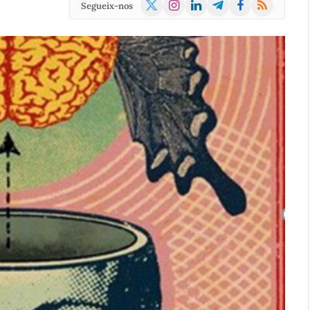
X
Instagram
LinkedIn
Telegram
Facebook
RSS
Segueix-nos
(Twitter)