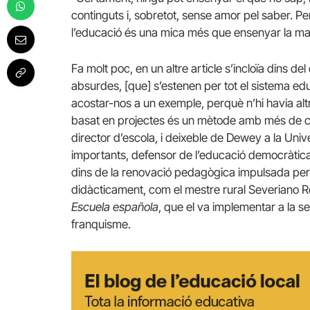
continguts i, sobretot, sense amor pel saber. P
l’educació és una mica més que ensenyar la mat
Fa molt poc, en un altre article s’incloïa dins d
absurdes, [que] s’estenen per tot el sistema e
acostar-nos a un exemple, perquè n’hi havia al
basat en projectes és un mètode amb més de cent
director d’escola, i deixeble de Dewey a la Un
importants, defensor de l’educació democràtic
dins de la renovació pedagògica impulsada per 
didàcticament, com el mestre rural Severiano R
Escuela española
, que el va implementar a la s
franquisme.