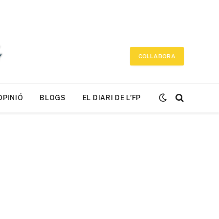
COL·LABORA
OPINIÓ
BLOGS
EL DIARI DE L’FP