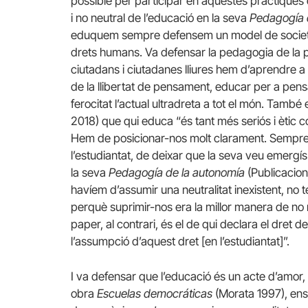
possible per participar en aquestes pràctiques q
i no neutral de l’educació en la seva
Pedagogía 
eduquem sempre defensem un model de societa
drets humans. Va defensar la pedagogia de la p
ciutadans i ciutadanes lliures hem d’aprendre a
de la llibertat de pensament, educar per a pen
ferocitat l’actual ultradreta a tot el món. També
2018) que qui educa “és tant més seriós i ètic c
Hem de posicionar-nos molt clarament. Sempre v
l’estudiantat, de deixar que la seva veu emergís
la seva
Pedagogía de la autonomía
(Publicacion
havíem d’assumir una neutralitat inexistent, no
perquè suprimir-nos era la millor manera de no 
paper, al contrari, és el de qui declara el dret d
l’assumpció d’aquest dret [en l’estudiantat]”.
I va defensar que l’educació és un acte d’amor, 
obra
Escuelas democráticas
(Morata 1997), ens