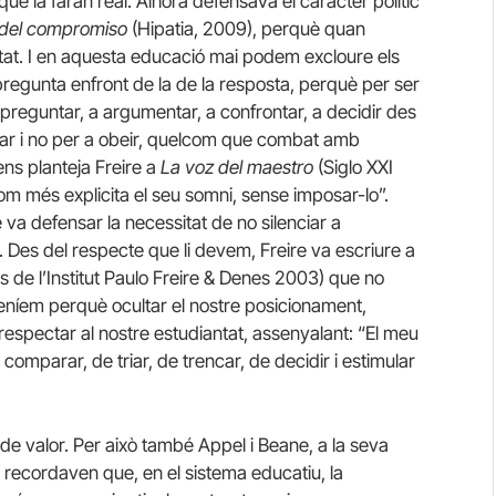
ue la faran real. Alhora defensava el caràcter polític
del compromiso
(Hipatia, 2009), perquè quan
t. I en aquesta educació mai podem excloure els
regunta enfront de la de la resposta, perquè per ser
 preguntar, a argumentar, a confrontar, a decidir des
sar i no per a obeir, quelcom que combat amb
 ens planteja Freire a
La voz del maestro
(Siglo XXI
om més explicita el seu somni, sense imposar-lo”.
a defensar la necessitat de no silenciar a
. Des del respecte que li devem, Freire va escriure a
s de l’Institut Paulo Freire & Denes 2003) que no
 teníem perquè ocultar el nostre posicionament,
respectar al nostre estudiantat, assenyalant: “El meu
e comparar, de triar, de trencar, de decidir i estimular
de valor. Per això també Appel i Beane, a la seva
 recordaven que, en el sistema educatiu, la