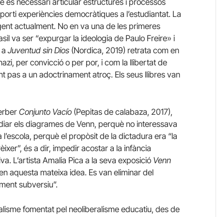
 és necessari articular estructures i processos
porti experiències democràtiques a l’estudiantat. La
gent actualment. No en va una de les primeres
sil va ser “expurgar la ideologia de Paulo Freire» i
, a
Juventud sin Dios
(Nordica, 2019) retrata com en
azi, per convicció o per por, i com la llibertat de
 pas a un adoctrinament atroç. Els seus llibres van
Gerber
Conjunto Vacío
(Pepitas de calabaza, 2017),
udiar els diagrames de Venn, perquè no interessava
a l’escola, perquè el propòsit de la dictadura era “la
ixer”, és a dir, impedir acostar a la infància
iva. L’artista Amalia Pica a la seva exposició
Venn
r en aquesta mateixa idea. Es van eliminar del
ment subversiu”.
dualisme fomentat pel neoliberalisme educatiu, des de