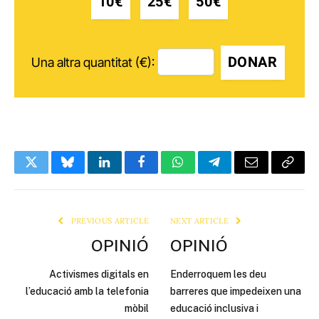
10€
25€
50€
DONAR
Una altra quantitat (€):
Twitter
Bluesky
LinkedIn
Facebook
WhatsApp
Telegram
Email
Copy
Link
PREVIOUS ARTICLE
NEXT ARTICLE
OPINIÓ
OPINIÓ
Activismes digitals en
Enderroquem les deu
l’educació amb la telefonia
barreres que impedeixen una
mòbil
educació inclusiva i