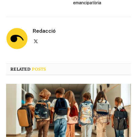
emancipatòria
Redacció
X
(Twitter)
RELATED
POSTS