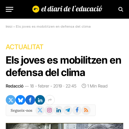
Inici
»
Els joves es mobilitzen en defensa del clima
ACTUALITAT
Els joves es mobilitzen en
defensa del clima
Redacció
18 - febrer - 2019 · 22:45
1 Min Read
X
Instagram
LinkedIn
Telegram
Facebook
RSS
Segueix-nos
(Twitter)