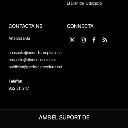
El Diari de l'Educació
CONTACTA'NS
CONNECTA
Ana Basanta
X
Instagram
Facebook
RSS
(Twitter)
abasanta@periodismeplural.cat
redaccio@diarieducacio.cat
publicitat@periodismeplural.cat
Telèfon:
932 311 247
AMB EL SUPORT DE