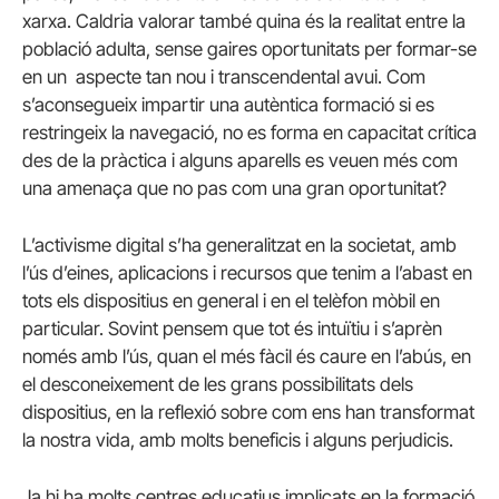
xarxa. Caldria valorar també quina és la realitat entre la
població adulta, sense gaires oportunitats per formar-se
en un aspecte tan nou i transcendental avui. Com
s’aconsegueix impartir una autèntica formació si es
restringeix la navegació, no es forma en capacitat crítica
des de la pràctica i alguns aparells es veuen més com
una amenaça que no pas com una gran oportunitat?
L’activisme digital s’ha generalitzat en la societat, amb
l’ús d’eines, aplicacions i recursos que tenim a l’abast en
tots els dispositius en general i en el telèfon mòbil en
particular. Sovint pensem que tot és intuïtiu i s’aprèn
només amb l’ús, quan el més fàcil és caure en l’abús, en
el desconeixement de les grans possibilitats dels
dispositius, en la reflexió sobre com ens han transformat
la nostra vida, amb molts beneficis i alguns perjudicis.
Ja hi ha molts centres educatius implicats en la formació