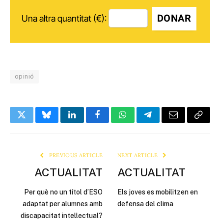
DONAR
Una altra quantitat (€):
opinió
Twitter
Bluesky
LinkedIn
Facebook
WhatsApp
Telegram
Email
Copy
Link
PREVIOUS ARTICLE
NEXT ARTICLE
ACTUALITAT
ACTUALITAT
Per què no un títol d’ESO
Els joves es mobilitzen en
adaptat per alumnes amb
defensa del clima
discapacitat intel·lectual?