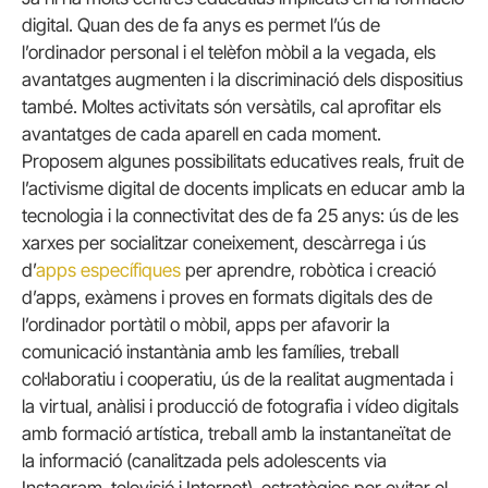
digital. Quan des de fa anys es permet l’ús de
l’ordinador personal i el telèfon mòbil a la vegada, els
avantatges augmenten i la discriminació dels dispositius
també. Moltes activitats són versàtils, cal aprofitar els
avantatges de cada aparell en cada moment.
Proposem algunes possibilitats educatives reals, fruit de
l’activisme digital de docents implicats en educar amb la
tecnologia i la connectivitat des de fa 25 anys: ús de les
xarxes per socialitzar coneixement, descàrrega i ús
d’
apps específiques
per aprendre, robòtica i creació
d’apps, exàmens i proves en formats digitals des de
l’ordinador portàtil o mòbil, apps per afavorir la
comunicació instantània amb les famílies, treball
col·laboratiu i cooperatiu, ús de la realitat augmentada i
la virtual, anàlisi i producció de fotografia i vídeo digitals
amb formació artística, treball amb la instantaneïtat de
la informació (canalitzada pels adolescents via