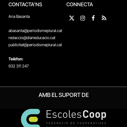
CONTACTA'NS
CONNECTA
Ana Basanta
X
Instagram
Facebook
RSS
(Twitter)
abasanta@periodismeplural.cat
redaccio@diarieducacio.cat
publicitat@periodismeplural.cat
Telèfon:
932 311 247
AMB EL SUPORT DE