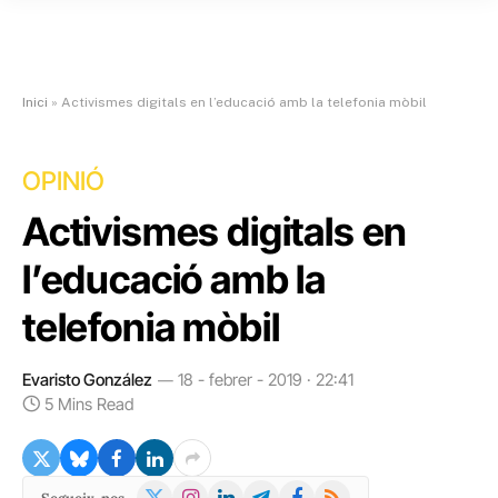
Inici
»
Activismes digitals en l’educació amb la telefonia mòbil
OPINIÓ
Activismes digitals en
l’educació amb la
telefonia mòbil
Evaristo González
18 - febrer - 2019 · 22:41
5 Mins Read
X
Instagram
LinkedIn
Telegram
Facebook
RSS