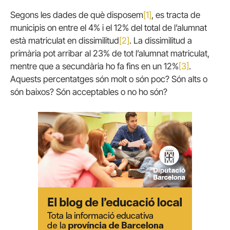
Segons les dades de què disposem
[1]
, es tracta de
municipis on entre el 4% i el 12% del total de l’alumnat
està matriculat en dissimilitud
[2]
. La dissimilitud a
primària pot arribar al 23% de tot l’alumnat matriculat,
mentre que a secundària ho fa fins en un 12%
[3]
.
Aquests percentatges són molt o són poc? Són alts o
són baixos? Són acceptables o no ho són?