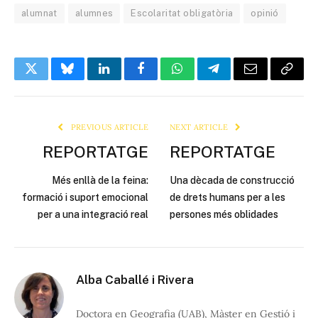
alumnat
alumnes
Escolaritat obligatòria
opinió
Twitter
Bluesky
LinkedIn
Facebook
WhatsApp
Telegram
Email
Copy
Link
PREVIOUS ARTICLE
NEXT ARTICLE
REPORTATGE
REPORTATGE
Més enllà de la feina:
Una dècada de construcció
formació i suport emocional
de drets humans per a les
per a una integració real
persones més oblidades
Alba Caballé i Rivera
Doctora en Geografia (UAB), Màster en Gestió i