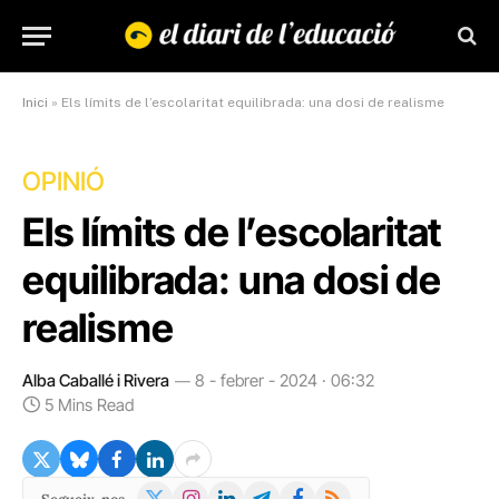
Inici
»
Els límits de l’escolaritat equilibrada: una dosi de realisme
OPINIÓ
Els límits de l’escolaritat
equilibrada: una dosi de
realisme
Alba Caballé i Rivera
8 - febrer - 2024 · 06:32
5 Mins Read
X
Instagram
LinkedIn
Telegram
Facebook
RSS