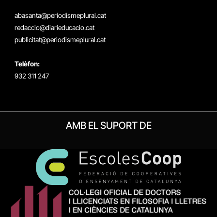
(Twitter)
abasanta@periodismeplural.cat
redaccio@diarieducacio.cat
publicitat@periodismeplural.cat
Telèfon:
932 311 247
AMB EL SUPORT DE