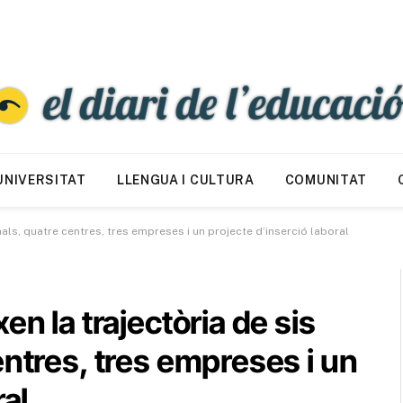
UNIVERSITAT
LLENGUA I CULTURA
COMUNITAT
nals, quatre centres, tres empreses i un projecte d’inserció laboral
en la trajectòria de sis
entres, tres empreses i un
ral