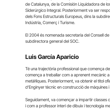
de Catalunya, de la Comisión Liquidadora de l
Siderúrgico Integral. Posteriorment va ser res
dels Fons Estructurals Europeus, dins la subdir
Indústria, Comerç i Turisme.
El 2004 és nomenada secretaria del Consell de
subdirectora general del SOC.
Luis García Aparicio
Té una trajectòria professional que comença de
comença a treballar com a aprenent mecànic a
metàl·liques. Posteriorment, va obtenir el títol ofici
d’Enginyer tècnic en construcció de màquines i 
Seguidament, va començar a impartir classes co
i com a professor interí de dibuix i tecnologia 