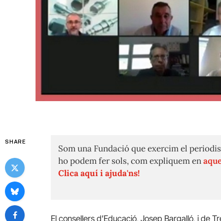
SHARE
Som una Fundació que exercim el periodis
ho podem fer sols, com expliquem en
aque
Clica aquí i ajuda'ns!
El consellers d’Educació, Josep Bargalló, i de Tr