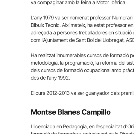
va compaginar amb la feina a Motor Ibèrica.
L’any 1979 va ser nomenat professor Numerari d
Dibuix Tècnic. Així mateix, ha estat professor e
adreçada a persones treballadores en situació d’
com l’Ajuntament de Sant Boi del Llobregat, ASET
Ha realitzat innumerables cursos de formació pe
metodologia, la programació, la reforma del sis
dels cursos de formació ocupacional amb pràct
des de l’any 1992.
El curs 2012-2013 va ser guanyador dels premi
Montse Blanes Campillo
Llicenciada en Pedagogia, en l’especialitat d’Or
formació de formadors, actualment és la Director