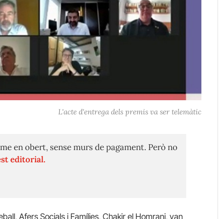
L'acte d'entrega dels premis va ser telemàtic
me en obert, sense murs de pagament. Però no
st editorial.
eball, Afers Socials i Famílies, Chakir el Homrani, van