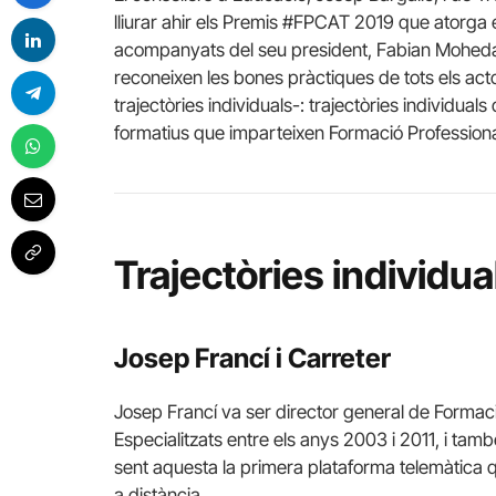
lliurar ahir els Premis #FPCAT 2019 que atorga 
acompanyats del seu president, Fabian Moheda
reconeixen les bones pràctiques de tots els act
trajectòries individuals-: trajectòries individua
formatius que imparteixen Formació Professional i
Trajectòries individua
Josep Francí i Carreter
Josep Francí va ser director general de Formaci
Especialitzats entre els anys 2003 i 2011, i tam
sent aquesta la primera plataforma telemàtica 
a distància.