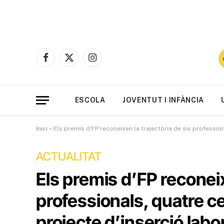
Facebook
X
Instagram
(Twitter)
ESCOLA
JOVENTUT I INFÀNCIA
Inici
»
Els premis d’FP reconeixen la trajectòria de sis professio
ACTUALITAT
Els premis d’FP reconeix
professionals, quatre c
projecte d’inserció labo