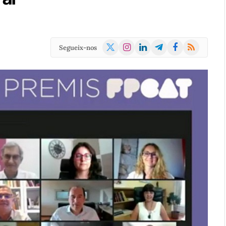
X
Instagram
LinkedIn
Telegram
Facebook
RSS
Segueix-nos
(Twitter)