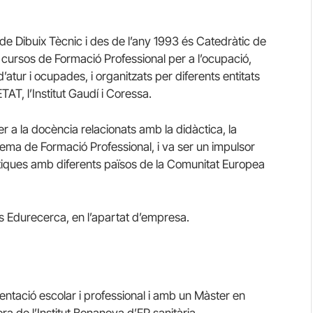
e Dibuix Tècnic i des de l’any 1993 és Catedràtic de
n cursos de Formació Professional per a l’ocupació,
atur i ocupades, i organitzats per diferents entitats
AT, l’Institut Gaudí i Coressa.
r a la docència relacionats amb la didàctica, la
tema de Formació Professional, i va ser un impulsor
iques amb diferents països de la Comunitat Europea
s Edurecerca, en l’apartat d’empresa.
ientació escolar i professional i amb un Màster en
a de l’Institut Bonanova d’FP sanitària.