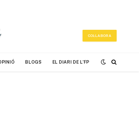
COL·LABORA
OPINIÓ
BLOGS
EL DIARI DE L’FP