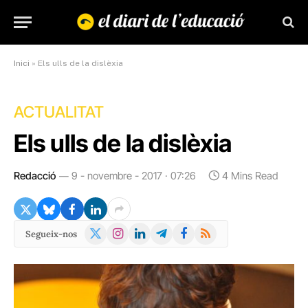
Inici
»
Els ulls de la dislèxia
ACTUALITAT
Els ulls de la dislèxia
Redacció
9 - novembre - 2017 · 07:26
4 Mins Read
X
Instagram
LinkedIn
Telegram
Facebook
RSS
Segueix-nos
(Twitter)