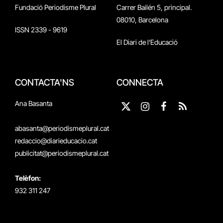
Fundació Periodisme Plural
Carrer Bailén 5, principal.
08010, Barcelona
ISSN 2339 - 9619
El Diari de l'Educació
CONTACTA'NS
CONNECTA
Ana Basanta
X
Instagram
Facebook
RSS
(Twitter)
abasanta@periodismeplural.cat
redaccio@diarieducacio.cat
publicitat@periodismeplural.cat
Telèfon:
932 311 247