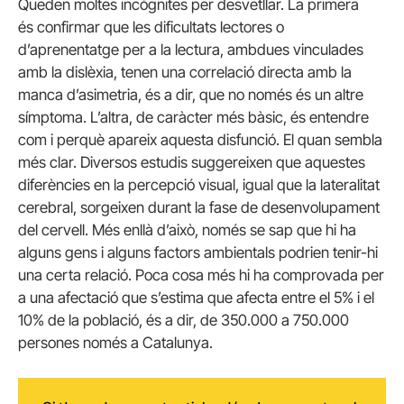
Queden moltes incògnites per desvetllar. La primera
és confirmar que les dificultats lectores o
d’aprenentatge per a la lectura, ambdues vinculades
amb la dislèxia, tenen una correlació directa amb la
manca d’asimetria, és a dir, que no només és un altre
símptoma. L’altra, de caràcter més bàsic, és entendre
com i perquè apareix aquesta disfunció. El quan sembla
més clar. Diversos estudis suggereixen que aquestes
diferències en la percepció visual, igual que la lateralitat
cerebral, sorgeixen durant la fase de desenvolupament
del cervell. Més enllà d’això, només se sap que hi ha
alguns gens i alguns factors ambientals podrien tenir-hi
una certa relació. Poca cosa més hi ha comprovada per
a una afectació que s’estima que afecta entre el 5% i el
10% de la població, és a dir, de 350.000 a 750.000
persones només a Catalunya.