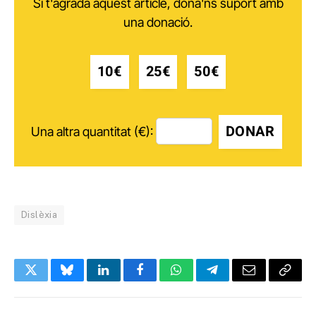
Si t'agrada aquest article, dóna'ns suport amb
una donació.
10€
25€
50€
DONAR
Una altra quantitat (€):
Dislèxia
Twitter
Bluesky
LinkedIn
Facebook
WhatsApp
Telegram
Email
Copy
Link