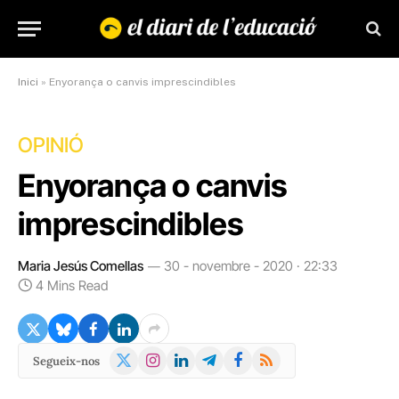
Inici
»
Enyorança o canvis imprescindibles
OPINIÓ
Enyorança o canvis
imprescindibles
Maria Jesús Comellas
30 - novembre - 2020 · 22:33
4 Mins Read
X
Instagram
LinkedIn
Telegram
Facebook
RSS
Segueix-nos
(Twitter)