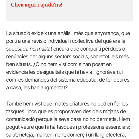
Clica aquí i ajuda'ns!
La situació exigeix una anàlisi, més que enyorança, que
porti a una revisió individual i col·lectiva del què era la
suposada
normalitat
encara que comporti pèrdues o
renúncies per alguns sectors socials, sobretot els més
ben situats. ¿O no hem vist com s’han posat en
evidència les desigualtats que hi havia i ignoràvem, i
com les demandes del sistema educatiu, de fer deures
a casa, les han augmentat?
També hem vist que moltes criatures no podien fer les
tasques i jocs que es proposaven des dels mitjans de
comunicació perquè la seva casa no ho permetia. Hem
pogut veure que hi ha tasques i professions essencials:
salut, neteja, manteniment, comerç i un llarg etcètera,