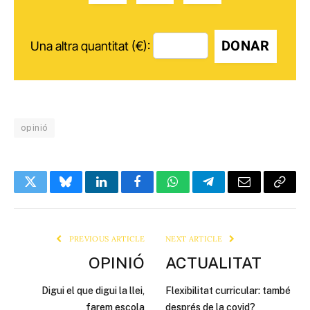
DONAR
Una altra quantitat (€):
opinió
Twitter
Bluesky
LinkedIn
Facebook
WhatsApp
Telegram
Email
Copy
Link
PREVIOUS ARTICLE
NEXT ARTICLE
OPINIÓ
ACTUALITAT
Digui el que digui la llei,
Flexibilitat curricular: també
farem escola
després de la covid?