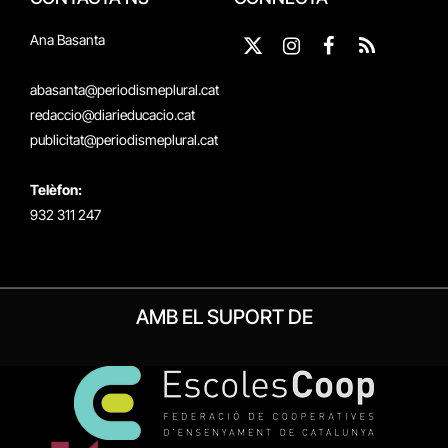
Ana Basanta
X
Instagram
Facebook
RSS
(Twitter)
abasanta@periodismeplural.cat
redaccio@diarieducacio.cat
publicitat@periodismeplural.cat
Telèfon:
932 311 247
AMB EL SUPORT DE