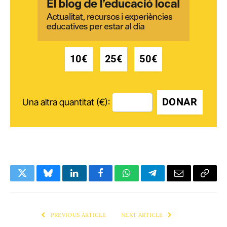
10€
25€
50€
DONAR
Una altra quantitat (€):
Twitter
Bluesky
LinkedIn
Facebook
WhatsApp
Telegram
Email
Copy
Link
PREVIOUS ARTICLE
NEXT ARTICLE