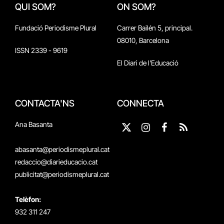
QUI SOM?
ON SOM?
Fundació Periodisme Plural
Carrer Bailén 5, principal.
08010, Barcelona
ISSN 2339 - 9619
El Diari de l'Educació
CONTACTA'NS
CONNECTA
Ana Basanta
X
Instagram
Facebook
RSS
(Twitter)
abasanta@periodismeplural.cat
redaccio@diarieducacio.cat
publicitat@periodismeplural.cat
Telèfon:
932 311 247