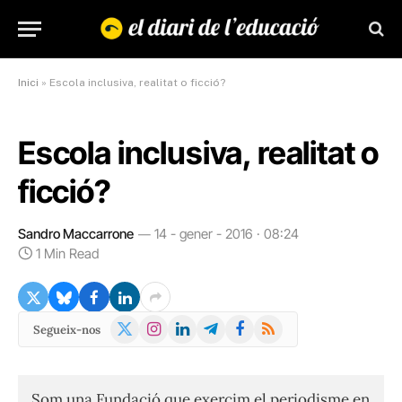
Inici
»
Escola inclusiva, realitat o ficció?
Escola inclusiva, realitat o
ficció?
Sandro Maccarrone
14 - gener - 2016 · 08:24
1 Min Read
X
Instagram
LinkedIn
Telegram
Facebook
RSS
Segueix-nos
(Twitter)
Som una Fundació que exercim el periodisme en