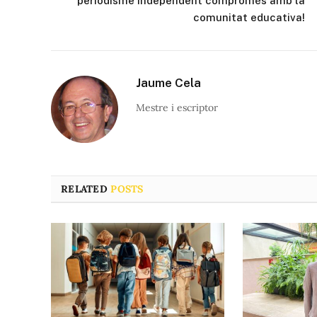
periodisme independent compromès amb la
comunitat educativa!
Jaume Cela
Mestre i escriptor
RELATED
POSTS