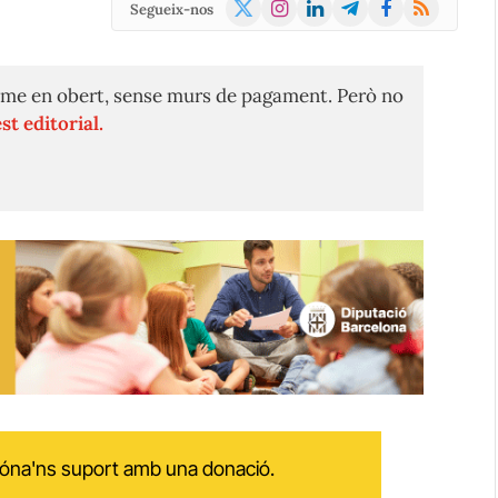
X
Instagram
LinkedIn
Telegram
Facebook
RSS
Segueix-nos
(Twitter)
me en obert, sense murs de pagament. Però no
st editorial.
 dóna'ns suport amb una donació.