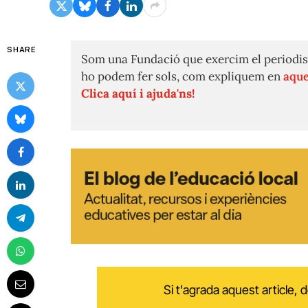
SHARE
Som una Fundació que exercim el periodis
ho podem fer sols, com expliquem en
aque
Clica aquí i ajuda'ns!
Si t'agrada aquest article,