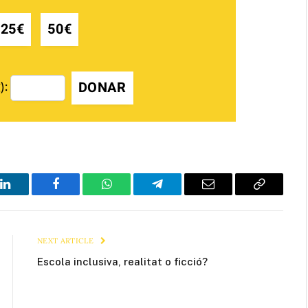
25€
50€
DONAR
):
LinkedIn
Facebook
WhatsApp
Telegram
Email
Copy
Link
NEXT ARTICLE
Escola inclusiva, realitat o ficció?