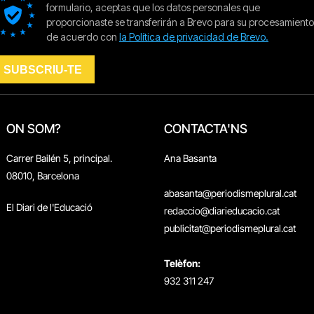
ON SOM?
CONTACTA'NS
Carrer Bailén 5, principal.
Ana Basanta
08010, Barcelona
abasanta@periodismeplural.cat
El Diari de l'Educació
redaccio@diarieducacio.cat
publicitat@periodismeplural.cat
Telèfon:
932 311 247