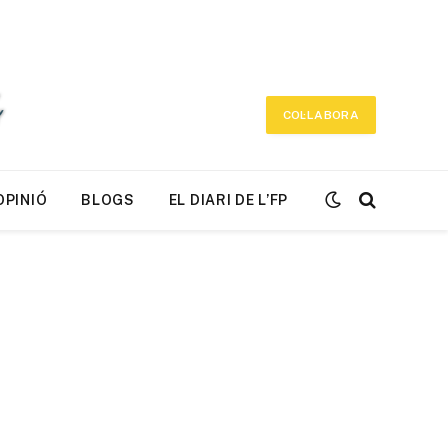
COL·LABORA
OPINIÓ
BLOGS
EL DIARI DE L’FP