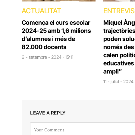
ACTUALITAT
ENTREVI
Comença el curs escolar
Miquel Àng
2024-25 amb 1,6 milions
trajectòrie
d’alumnes i més de
poden solu
82.000 docents
només des d
calen polít
6 - setembre - 2024 · 15:11
educatives 
ampli”
11 - juliol - 2024
LEAVE A REPLY