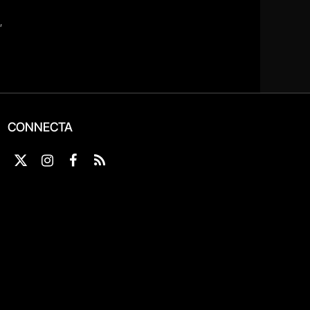
CONNECTA
X
Instagram
Facebook
RSS
(Twitter)