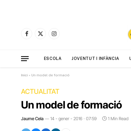
Facebook
X
Instagram
(Twitter)
ESCOLA
JOVENTUT I INFÀNCIA
Inici
»
Un model de formació
ACTUALITAT
Un model de formació
Jaume Cela
14 - gener - 2016 · 07:59
1 Min Read