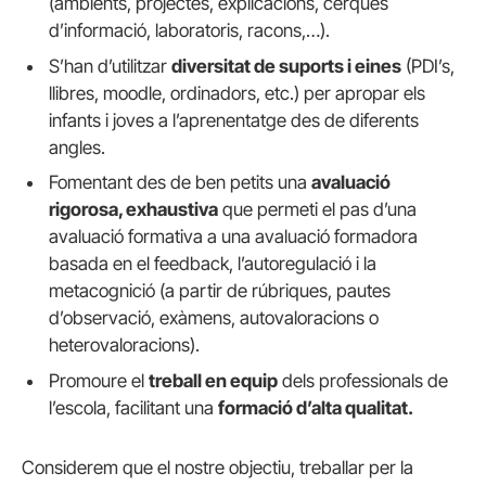
(ambients, projectes, explicacions, cerques
d’informació, laboratoris, racons,…).
S’han d’utilitzar
diversitat de suports i eines
(PDI’s,
llibres, moodle, ordinadors, etc.) per apropar els
infants i joves a l’aprenentatge des de diferents
angles.
Fomentant des de ben petits una
avaluació
rigorosa, exhaustiva
que permeti el pas d’una
avaluació formativa a una avaluació formadora
basada en el feedback, l’autoregulació i la
metacognició (a partir de rúbriques, pautes
d’observació, exàmens, autovaloracions o
heterovaloracions).
Promoure el
treball en equip
dels professionals de
l’escola, facilitant una
formació d’alta qualitat.
Considerem que el nostre objectiu, treballar per la