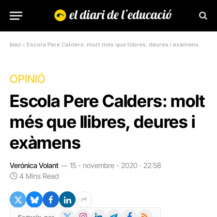
Inici
»
Escola Pere Calders: molt més que llibres, deures i exàmens
OPINIÓ
Escola Pere Calders: molt
més que llibres, deures i
exàmens
Verónica Volant
15 - novembre - 2020 · 22:58
4 Mins Read
X
Instagram
LinkedIn
Telegram
Facebook
RSS