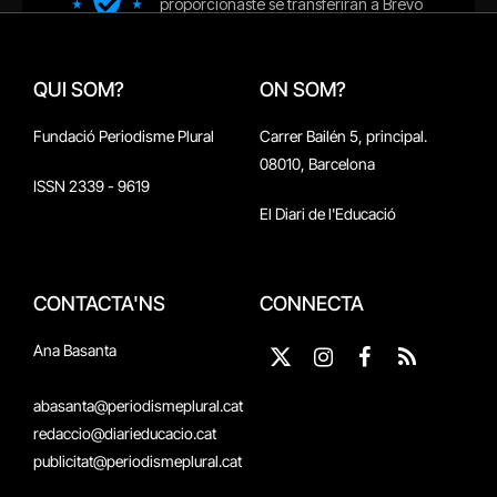
QUI SOM?
ON SOM?
Fundació Periodisme Plural
Carrer Bailén 5, principal.
08010, Barcelona
ISSN 2339 - 9619
El Diari de l'Educació
CONTACTA'NS
CONNECTA
Ana Basanta
X
Instagram
Facebook
RSS
(Twitter)
abasanta@periodismeplural.cat
redaccio@diarieducacio.cat
publicitat@periodismeplural.cat