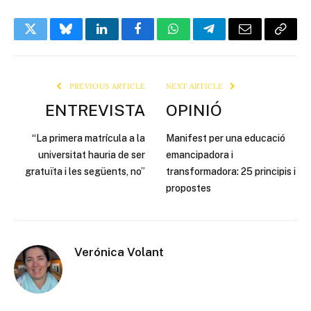
Twitter
Bluesky
LinkedIn
Facebook
WhatsApp
Telegram
Email
Copy
Link
PREVIOUS ARTICLE
NEXT ARTICLE
ENTREVISTA
OPINIÓ
“La primera matrícula a la
Manifest per una educació
universitat hauria de ser
emancipadora i
gratuïta i les següents, no”
transformadora: 25 principis i
propostes
Verónica Volant