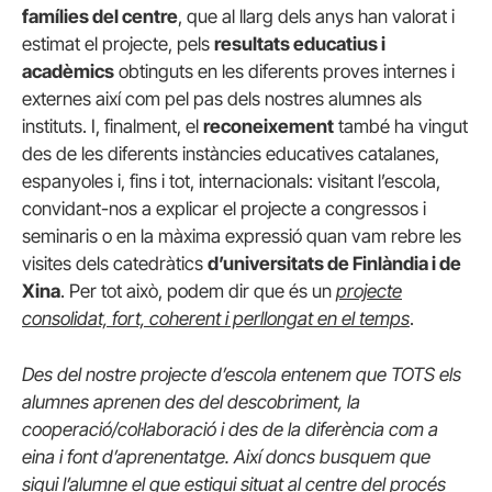
famílies del centre
, que al llarg dels anys han valorat i
estimat el projecte, pels
resultats educatius i
acadèmics
obtinguts en les diferents proves internes i
externes així com pel pas dels nostres alumnes als
instituts. I, finalment, el
reconeixement
també ha vingut
des de les diferents instàncies educatives catalanes,
espanyoles i, fins i tot, internacionals: visitant l’escola,
convidant-nos a explicar el projecte a congressos i
seminaris o en la màxima expressió quan vam rebre les
visites dels catedràtics
d’universitats de Finlàndia i de
Xina
. Per tot això, podem dir que és un
projecte
consolidat, fort, coherent i perllongat en el temps
.
Des del nostre projecte d’escola entenem que TOTS els
alumnes aprenen des del descobriment, la
cooperació/col·laboració i des de la diferència com a
eina i font d’aprenentatge. Així doncs busquem que
sigui l’alumne el que estigui situat al centre del procés