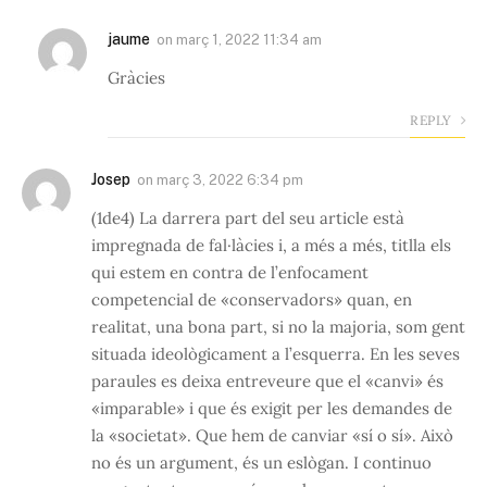
jaume
on
març 1, 2022 11:34 am
Gràcies
REPLY
Josep
on
març 3, 2022 6:34 pm
(1de4) La darrera part del seu article està
impregnada de fal·làcies i, a més a més, titlla els
qui estem en contra de l’enfocament
competencial de «conservadors» quan, en
realitat, una bona part, si no la majoria, som gent
situada ideològicament a l’esquerra. En les seves
paraules es deixa entreveure que el «canvi» és
«imparable» i que és exigit per les demandes de
la «societat». Que hem de canviar «sí o sí». Això
no és un argument, és un eslògan. I continuo