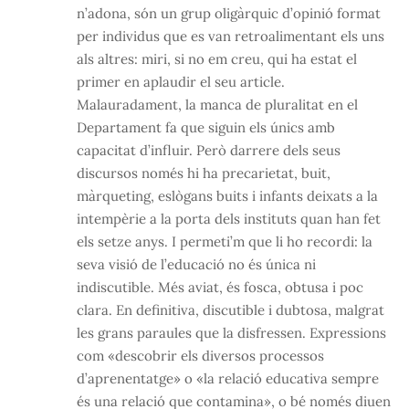
n’adona, són un grup oligàrquic d’opinió format
per individus que es van retroalimentant els uns
als altres: miri, si no em creu, qui ha estat el
primer en aplaudir el seu article.
Malauradament, la manca de pluralitat en el
Departament fa que siguin els únics amb
capacitat d’influir. Però darrere dels seus
discursos només hi ha precarietat, buit,
màrqueting, eslògans buits i infants deixats a la
intempèrie a la porta dels instituts quan han fet
els setze anys. I permeti’m que li ho recordi: la
seva visió de l’educació no és única ni
indiscutible. Més aviat, és fosca, obtusa i poc
clara. En definitiva, discutible i dubtosa, malgrat
les grans paraules que la disfressen. Expressions
com «descobrir els diversos processos
d’aprenentatge» o «la relació educativa sempre
és una relació que contamina», o bé només diuen