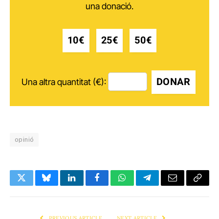
una donació.
10€
25€
50€
DONAR
Una altra quantitat (€):
opinió
Twitter
Bluesky
LinkedIn
Facebook
WhatsApp
Telegram
Email
Copy
Link
PREVIOUS ARTICLE
NEXT ARTICLE