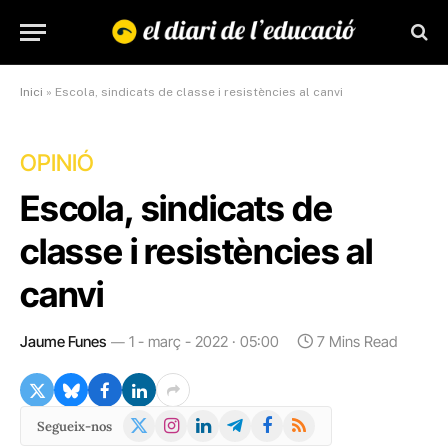
Inici
»
Escola, sindicats de classe i resistències al canvi
OPINIÓ
Escola, sindicats de
classe i resistències al
canvi
Jaume Funes
1 - març - 2022 · 05:00
7 Mins Read
X
Instagram
LinkedIn
Telegram
Facebook
RSS
Segueix-nos
(Twitter)