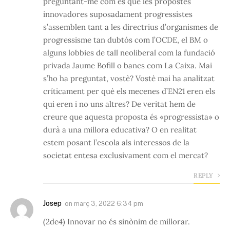
preguntant-me com és que les propostes
innovadores suposadament progressistes
s’assemblen tant a les directrius d’organismes de
progressisme tan dubtós com l’OCDE, el BM o
alguns lobbies de tall neoliberal com la fundació
privada Jaume Bofill o bancs com La Caixa. Mai
s’ho ha preguntat, vostè? Vostè mai ha analitzat
críticament per què els mecenes d’EN21 eren els
qui eren i no uns altres? De veritat hem de
creure que aquesta proposta és «progressista» o
durà a una millora educativa? O en realitat
estem posant l’escola als interessos de la
societat entesa exclusivament com el mercat?
REPLY
Josep
on
març 3, 2022 6:34 pm
(2de4) Innovar no és sinònim de millorar.