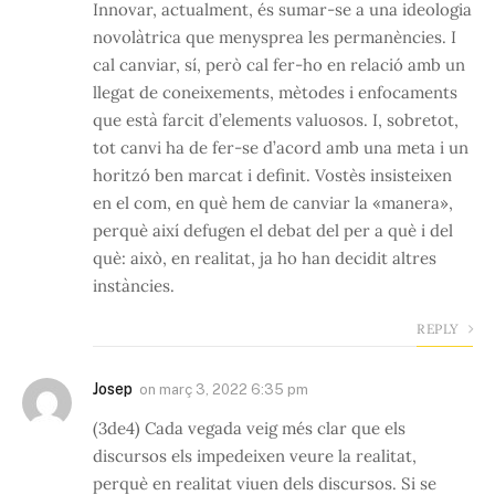
Innovar, actualment, és sumar-se a una ideologia
novolàtrica que menysprea les permanències. I
cal canviar, sí, però cal fer-ho en relació amb un
llegat de coneixements, mètodes i enfocaments
que està farcit d’elements valuosos. I, sobretot,
tot canvi ha de fer-se d’acord amb una meta i un
horitzó ben marcat i definit. Vostès insisteixen
en el com, en què hem de canviar la «manera»,
perquè així defugen el debat del per a què i del
què: això, en realitat, ja ho han decidit altres
instàncies.
REPLY
Josep
on
març 3, 2022 6:35 pm
(3de4) Cada vegada veig més clar que els
discursos els impedeixen veure la realitat,
perquè en realitat viuen dels discursos. Si se