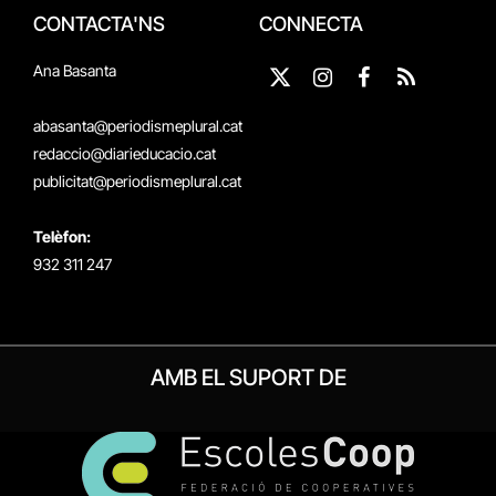
CONTACTA'NS
CONNECTA
Ana Basanta
X
Instagram
Facebook
RSS
(Twitter)
abasanta@periodismeplural.cat
redaccio@diarieducacio.cat
publicitat@periodismeplural.cat
Telèfon:
932 311 247
AMB EL SUPORT DE