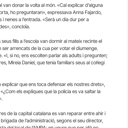
al van donar la volta al món. «Cal explicar d’alguna
a porta, ho preguntaran», expressava Anna Fajardo,
s i nenes a l’entrada. «Serà un dia dur per a
des», concloïa.
eus fills a l’escola van dormir al mateix recinte el
n ser arrencats de la cua per votar el diumenge.
 «I, si no, ens escolten parlar als adults i pregunten;
Mireia Daniel, que tenia familiars seus al col·legi
m explicar que ens toca defensar els nostres drets»,
: «¿Com els expliques que la policia es va saltar la
».
res de la capital catalana es van reparar entre ahir i
brigada de l’administració, segons el seu director,
rta del local de l’AMPA; en veure que per allà no