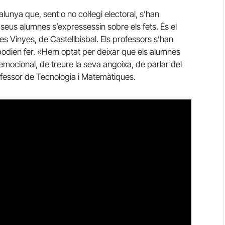
lunya que, sent o no col·legi electoral, s’han
seus alumnes s’expressessin sobre els fets. És el
Les Vinyes, de Castellbisbal. Els professors s’han
odien fer. «Hem optat per deixar que els alumnes
mocional, de treure la seva angoixa, de parlar del
fessor de Tecnologia i Matemàtiques.