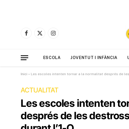
Facebook
X
Instagram
(Twitter)
ESCOLA
JOVENTUT I INFÀNCIA
Inici
»
Les escoles intenten tornar a la normalitat després de les
ACTUALITAT
Les escoles intenten tor
després de les destross
durant l’1-O