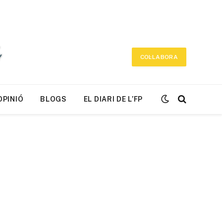
COL·LABORA
OPINIÓ
BLOGS
EL DIARI DE L’FP