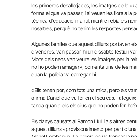
les primeres desallotjades, les imatges de la qu
forma el que va passar, i si veuen les flors a l
tècnica d’educació infantil, mentre rebia els nen
nosaltres, perquè no tenim les respostes pensa
Algunes famílies que aquest dilluns portaven els s
divendres, van passar-hi un dissabte festiu i va
Molts dels nens van veure les imatges per la tele.
no ho podem amagar», comenta una de les mares, 
quan la policia va carregar-hi.
«Ells tenen por, com tots una mica, però els va
afirma Daniel que va fer en el seu cas. I afegeix
tanca quan a ells els dius que no poden fer-ho?
Els danys causats al Ramon Llull i als altres cent
aquest dilluns «provisionalment» per part d’una 
Manel Lombardía. La policia els va trencar la po