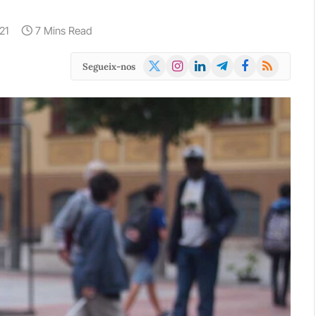
21
7 Mins Read
X
Instagram
LinkedIn
Telegram
Facebook
RSS
Segueix-nos
(Twitter)