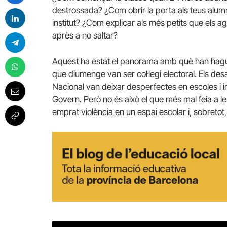
destrossada? ¿Com obrir la porta als teus alumnes
institut? ¿Com explicar als més petits que els a
après a no saltar?
Aquest ha estat el panorama amb què han hagut 
que diumenge van ser col·legi electoral. Els desal
Nacional van deixar desperfectes en escoles i i
Govern. Però no és això el que més mal feia a 
emprat violència en un espai escolar i, sobreto