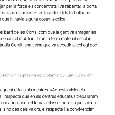
jar per la força els concentrats i va rebentar la porta
equisar les urnes. «Les taquilles dels treballadors
 que hi havia alguna cosa», explica.
del barri de les Corts, com que la gent va amagar les
nant el mobiliari i tirant a terra material escolar,
àudia Gereit, una veïna que va accedir al col·legi poc
au Romeva després del desallotjament / Claudia Gereit
aquest dilluns als mestres. «Aquesta violència
 i respecte que en els centres educatius treballarem
com abordarien el tema a classe, però sí que sabien
, sinó des dels valors, el respecte i la convivència».