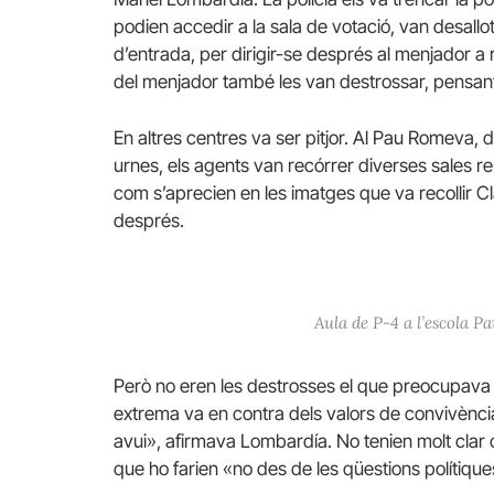
podien accedir a la sala de votació, van desallot
d’entrada, per dirigir-se després al menjador a r
del menjador també les van destrossar, pensant
En altres centres va ser pitjor. Al Pau Romeva, 
urnes, els agents van recórrer diverses sales reme
com s’aprecien en les imatges que va recollir Cl
després.
Aula de P-4 a l’escola P
Però no eren les destrosses el que preocupava 
extrema va en contra dels valors de convivència
avui», afirmava Lombardía. No tenien molt clar 
que ho farien «no des de les qüestions polítiques