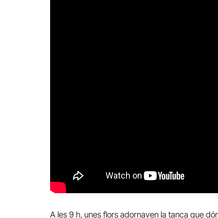
A les 9 h, unes flors adornaven la tanca que dón