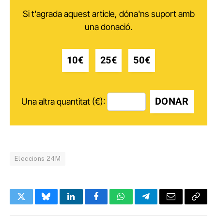
Si t'agrada aquest article, dóna'ns suport amb
una donació.
10€
25€
50€
DONAR
Una altra quantitat (€):
Eleccions 24M
Twitter
Bluesky
LinkedIn
Facebook
WhatsApp
Telegram
Email
Copy