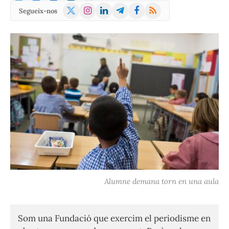
X
Instagram
LinkedIn
Telegram
Facebook
RSS
Segueix-nos
(Twitter)
Alumne demana torn en una aula
Som una Fundació que exercim el periodisme en