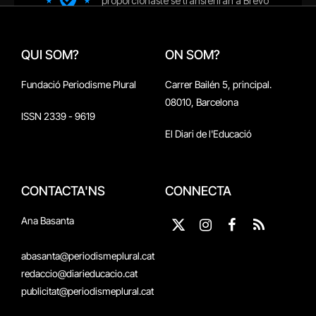
QUI SOM?
ON SOM?
Fundació Periodisme Plural
Carrer Bailén 5, principal.
08010, Barcelona
ISSN 2339 - 9619
El Diari de l'Educació
CONTACTA'NS
CONNECTA
Ana Basanta
X
Instagram
Facebook
RSS
(Twitter)
abasanta@periodismeplural.cat
redaccio@diarieducacio.cat
publicitat@periodismeplural.cat