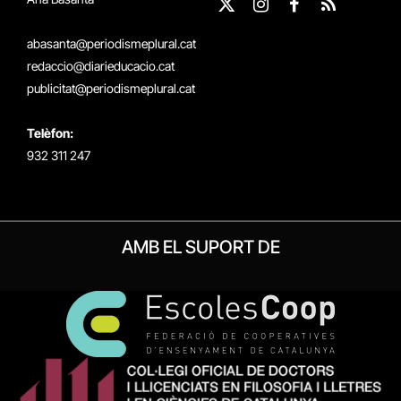
X
Instagram
Facebook
RSS
(Twitter)
abasanta@periodismeplural.cat
redaccio@diarieducacio.cat
publicitat@periodismeplural.cat
Telèfon:
932 311 247
AMB EL SUPORT DE