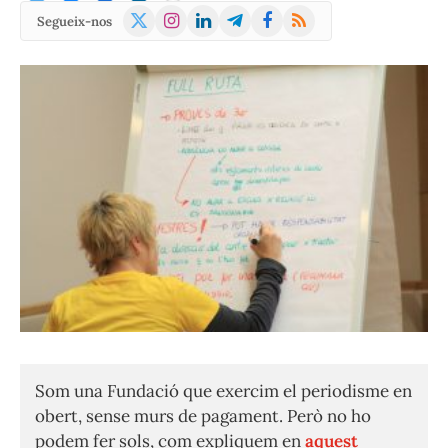
X
Instagram
LinkedIn
Telegram
Facebook
RSS
Segueix-nos
(Twitter)
Som una Fundació que exercim el periodisme en
obert, sense murs de pagament. Però no ho
podem fer sols, com expliquem en
aquest