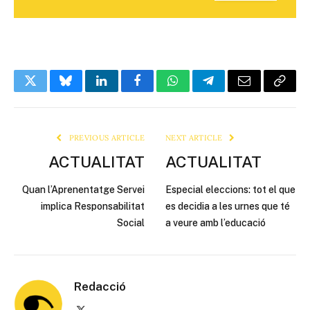
Twitter
Bluesky
LinkedIn
Facebook
WhatsApp
Telegram
Email
Copy
Link
PREVIOUS ARTICLE
NEXT ARTICLE
ACTUALITAT
ACTUALITAT
Quan l’Aprenentatge Servei
Especial eleccions: tot el que
implica Responsabilitat
es decidia a les urnes que té
Social
a veure amb l’educació
Redacció
X