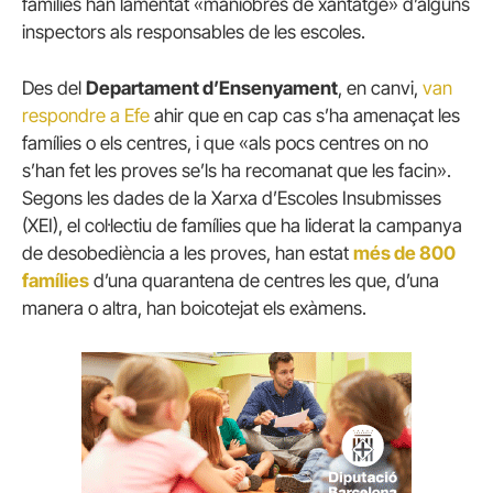
famílies han lamentat «maniobres de xantatge» d’alguns
inspectors als responsables de les escoles.
Des del
Departament d’Ensenyament
, en canvi,
van
respondre a Efe
ahir que en cap cas s’ha amenaçat les
famílies o els centres, i que «als pocs centres on no
s’han fet les proves se’ls ha recomanat que les facin».
Segons les dades de la Xarxa d’Escoles Insubmisses
(XEI), el col·lectiu de famílies que ha liderat la campanya
de desobediència a les proves, han estat
més de 800
famílies
d’una quarantena de centres les que, d’una
manera o altra, han boicotejat els exàmens.