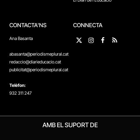
CONTACTA'NS
CONNECTA
Ana Basanta
X
Instagram
Facebook
RSS
(Twitter)
abasanta@periodismeplural.cat
redaccio@diarieducacio.cat
publicitat@periodismeplural.cat
Telèfon:
932 311 247
AMB EL SUPORT DE