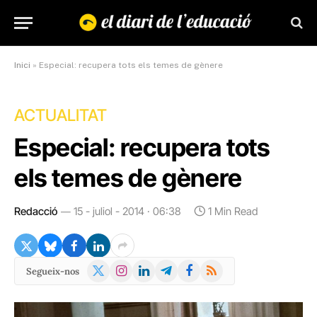
Inici
»
Especial: recupera tots els temes de gènere
ACTUALITAT
Especial: recupera tots
els temes de gènere
Redacció
15 - juliol - 2014 · 06:38
1 Min Read
X
Instagram
LinkedIn
Telegram
Facebook
RSS
Segueix-nos
(Twitter)