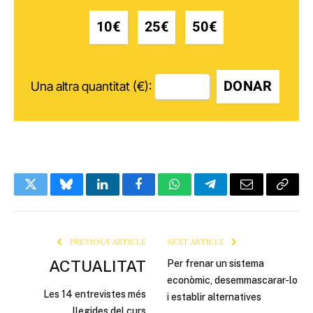
10€
25€
50€
DONAR
Una altra quantitat (€):
Twitter
Bluesky
LinkedIn
Facebook
WhatsApp
Telegram
Email
Copy
Link
PREVIOUS ARTICLE
NEXT ARTICLE
ACTUALITAT
Per frenar un sistema
econòmic, desemmascarar-lo
Les 14 entrevistes més
i establir alternatives
llegides del curs