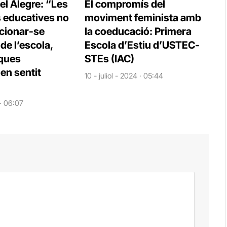
el Alegre: “Les
El compromís del
s educatives no
moviment feminista amb
cionar-se
la coeducació: Primera
e l’escola,
Escola d’Estiu d’USTEC-
iques
STEs (IAC)
en sentit
10 - juliol - 2024 · 05:44
 · 06:07