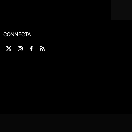
CONNECTA
X
Instagram
Facebook
RSS
(Twitter)