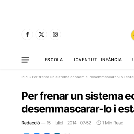
Facebook
X
Instagram
(Twitter)
ESCOLA
JOVENTUT I INFÀNCIA
Inici
»
Per frenar un sistema econòmic, desemmascarar-lo i estab
Per frenar un sistema 
desemmascarar-lo i esta
Redacció
15 - juliol - 2014 · 07:52
1 Min Read