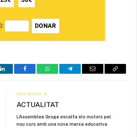
DONAR
):
LinkedIn
Facebook
WhatsApp
Telegram
Email
Copy
Link
NEXT ARTICLE
ACTUALITAT
L’Assemblea Groga escalfa els motors pel
nou curs amb una nova marxa educativa