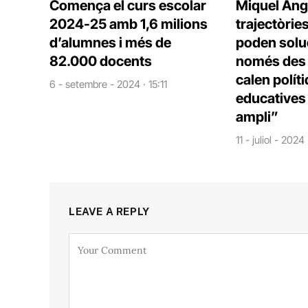
Comença el curs escolar
Miquel Àng
2024-25 amb 1,6 milions
trajectòrie
d’alumnes i més de
poden solu
82.000 docents
només des d
calen polít
6 - setembre - 2024 · 15:11
educatives 
ampli”
11 - juliol - 2024
LEAVE A REPLY