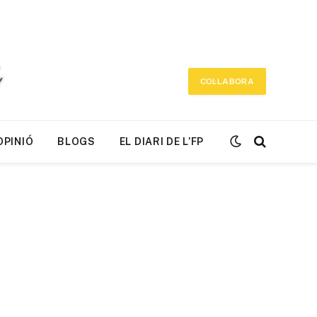
COL·LABORA
OPINIÓ
BLOGS
EL DIARI DE L’FP