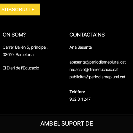
ON SOM?
CONTACTA'NS
Carrer Bailén 5, principal.
Ana Basanta
08010, Barcelona
abasanta@periodismeplural.cat
El Diari de l'Educació
redaccio@diarieducacio.cat
publicitat@periodismeplural.cat
Telèfon:
932 311 247
AMB EL SUPORT DE