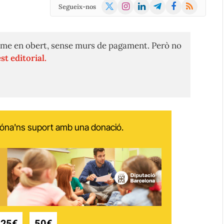
X
Instagram
LinkedIn
Telegram
Facebook
RSS
Segueix-nos
(Twitter)
me en obert, sense murs de pagament. Però no
st editorial.
 dóna'ns suport amb una donació.
25€
50€