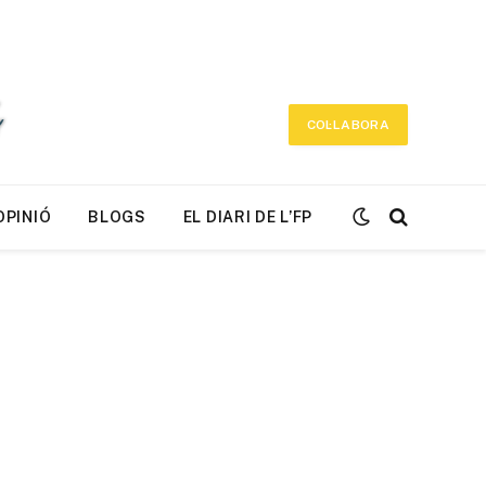
COL·LABORA
OPINIÓ
BLOGS
EL DIARI DE L’FP