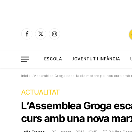
Facebook
X
Instagram
(Twitter)
ESCOLA
JOVENTUT I INFÀNCIA
Inici
»
L’Assemblea Groga escalfa els motors pel nou curs amb 
ACTUALITAT
L’Assemblea Groga esca
curs amb una nova mar