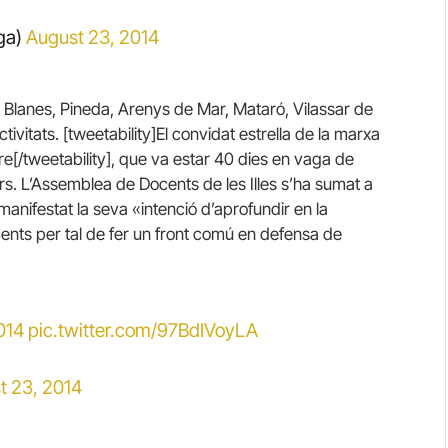
ga)
August 23, 2014
s, Blanes, Pineda, Arenys de Mar, Mataró, Vilassar de
vitats. [tweetability]El convidat estrella de la marxa
e[/tweetability], que va estar 40 dies en vaga de
rs. L’Assemblea de Docents de les Illes s’ha sumat a
anifestat la seva «intenció d’aprofundir en la
ents per tal de fer un front comú en defensa de
014
pic.twitter.com/97BdIVoyLA
t 23, 2014