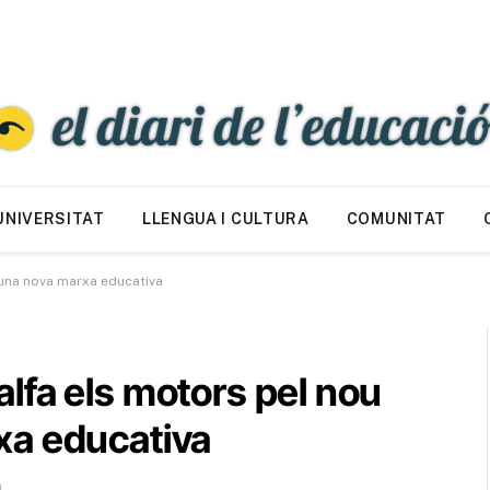
UNIVERSITAT
LLENGUA I CULTURA
COMUNITAT
una nova marxa educativa
lfa els motors pel nou
xa educativa