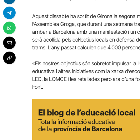
Aquest dissabte ha sortit de Girona la segona 
l’Assemblea Groga, que durant una setmana trav
arribar a Barcelona amb una manifestació i un co
serà acollida pels col·lectius locals en defensa 
trams. L’any passat calculen que 4.000 persone
«Els nostres objectius són sobretot impulsar la ll
educativa i altres iniciatives com la xarxa d’esc
LEC, la LOMCE i les retallades però ara d’una 
Font.