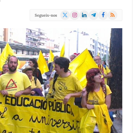
d
X
Instagram
LinkedIn
Telegram
Facebook
RSS
Segueix-nos
(Twitter)