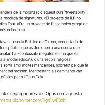
bandera de la mobilització aquest curs[/tweetability] i
 recollida de signatures. «El projecte de ILP no
plica Font. «Era un projecte de l’assemblea groga del
s col·lectius».
avant l’escola Bell-lloc de Girona, concertada de
ls fons públics que es dediquen a una escola que
versitari ha «confessat» megàfon en mà que és
a al model educatiu d’una escola religiosa i
 va sortir amb moltes mancances, sobretot pel que fa
ment pel mossèn. Mentrestant, els caminants van
 públics per a l’Opus Dei».
scoles segregadores de l’Opus com aquesta
nmarxa
pic.twitter.com/RgrFiwF8xh