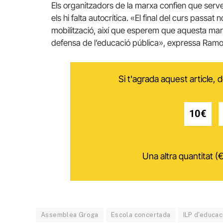
Els organitzadors de la marxa confien que serv
els hi falta autocrítica. «El final del curs passa
mobilització, així que esperem que aquesta marx
defensa de l’educació pública», expressa Ramo
Si t'agrada aquest article,
10€
Una altra quantitat (€
Assemblea Groga
Escola concertada
ILP d'educac