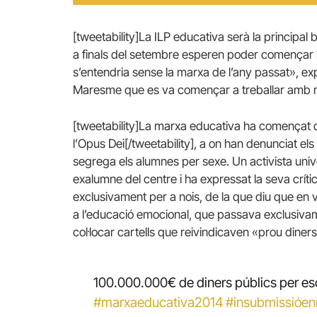
[tweetability]La ILP educativa serà la principal 
a finals del setembre esperen poder començar la
s’entendria sense la marxa de l’any passat», ex
Maresme que es va començar a treballar amb mé
[tweetability]La marxa educativa ha començat d
l’Opus Dei[/tweetability], a on han denunciat e
segrega els alumnes per sexe. Un activista uni
exalumne del centre i ha expressat la seva crític
exclusivament per a nois, de la que diu que en
a l’educació emocional, que passava exclusiva
col·locar cartells que reivindicaven «prou diners
100.000.000€ de diners públics per e
#marxaeducativa2014
#insubmissióe