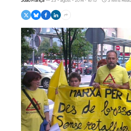
João França
23 - agost - 2014 · 16:15
3 Mins Rea