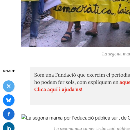
La segona mar
SHARE
Som una Fundació que exercim el periodis
ho podem fer sols, com expliquem en
aque
Clica aquí i ajuda'ns!
La segona marxa per l’educació públi