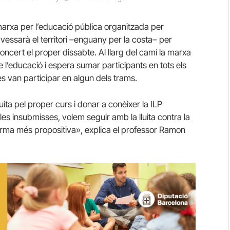
marxa per l’educació pública organitzada per
essarà el territori –enguany per la costa– per
ncert el proper dissabte. Al llarg del camí la marxa
de l’educació i espera sumar participants en tots els
s van participar en algun dels trams.
uita pel proper curs i donar a conèixer la ILP
oles insubmisses, volem seguir amb la lluita contra la
forma més propositiva», explica el professor Ramon