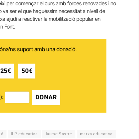
eixi per començar el curs amb forces renovades i no
t no va ser el que haguéssim necessitat a nivell de
a ajudi a reactivar la mobilització popular en
n Font.
 dóna'ns suport amb una donació.
25€
50€
DONAR
):
ió
ILP educativa
Jaume Sastre
marxa educativa