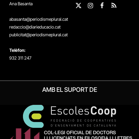
Ana Basanta
X
Instagram
Facebook
RSS
(Twitter)
abasanta@periodismeplural.cat
redaccio@diarieducacio.cat
publicitat@periodismeplural.cat
Telèfon:
932 311 247
AMB EL SUPORT DE