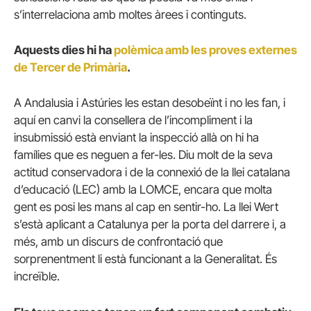
s’interrelaciona amb moltes àrees i continguts.
Aquests dies hi ha
polèmica amb les proves externes
de Tercer de Primària
.
A Andalusia i Astúries les estan desobeïnt i no les fan, i
aquí en canvi la consellera de l’incompliment i la
insubmissió està enviant la inspecció allà on hi ha
famílies que es neguen a fer-les. Diu molt de la seva
actitud conservadora i de la connexió de la llei catalana
d’educació (LEC) amb la LOMCE, encara que molta
gent es posi les mans al cap en sentir-ho. La llei Wert
s’està aplicant a Catalunya per la porta del darrere i, a
més, amb un discurs de confrontació que
sorprenentment li està funcionant a la Generalitat. És
increïble.