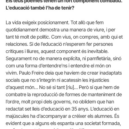
Els teus poemes tenen un fort component combatiu.
L’educació també l’ha de tenir?
La vida exigeix posicionament. Tot allò que fem
quotidianament demostra una manera de viure, i per
tant té molt de polític. Com vius, on compres, amb qui et
relaciones. Si de l’educació n’esperem fer persones
crítiques i lliures, aquest component és inevitable.
Segurament no de manera explícita, ni pamfletària, sinó
com una forma d’entendre’ns i entendre el món on
vivim. Paulo Freire deia que havíem de crear inadaptats
socials que no s’integrin ni acatessin les injustícies
d’aquest món… No sé si tant [riu]… Però sí que hem de
combatre la reproducció de formes de manteniment de
l’ordre, molt propi dels governs, no oblidem que han
redactat set lleis d’educació en 35 anys. L’educació en
majúscules ha d’acompanyar a créixer els alumnes. És
evident que a alguns els espanta una societat formada,