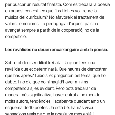
per buscar un resultat finalista. Com es treballa la poesia
en aquest context, en què fins i tot es vol treure la
música del currículum? No afavoreix el tractament de
valors i emocioms. La pedagogia d’aquest país ha
avançat sempre a partir de la cooperació, no de la
competició.
Les revàlides no deuen encaixar gaire amb la poesia.
Sobretot deu ser difícil treballar-la quan tens una
revàlida que et determinarà. Que hauràs de demostrar
que has après? I això si et pregunten pel tema, que ho
dubto. I no dic que no hi hagi d’haver mínims
competencials, és evident. Però pots treballar de
manera més significativa, haver entrat a un món de
molts autors, tendències, i acabar-te quedant amb un
esquema de 10 poetes. Ja està bé: hauràs viscut
sensacions reals de que la poesia va més enllà i