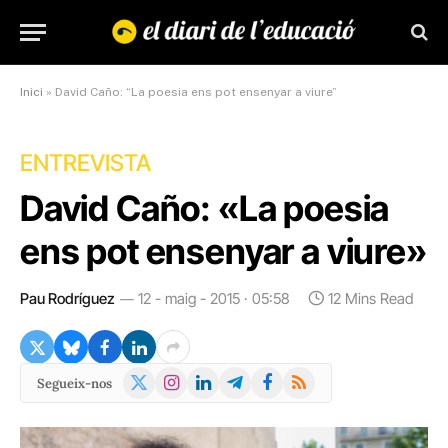
Inici
»
David Caño: “La poesia ens pot ensenyar a viure”
ENTREVISTA
David Caño: «La poesia
ens pot ensenyar a viure»
Pau Rodríguez
12 - maig - 2015 · 05:58
12 Mins Read
X
Instagram
LinkedIn
Telegram
Facebook
RSS
Segueix-nos
(Twitter)