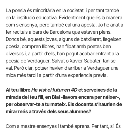
La poesia és minoritària en la societat, i per tant també
en la institució educativa. Evidentment que és la manera
com s’ensenya, però també cal una aposta. Jo he anat a
fer recitals a bars de Barcelona que estaven plens.
Doncs bé, aquests joves, alguns de batxillerat, llegeixen
poesia, compren llibres, han flipat amb poetes ben
diversos i, a partir d’ells, han pogut acabar entrant a la
poesia de Verdaguer, Salvat o Xavier Sabater, tan se
val. Però clar, potser havien d’arribar a Verdaguer una
mica més tard i a partir d’una experiència prèvia.
Al teu llibre
He vist el futur en 4D
et serveixes de la
mirada del teu fill, en Blai -llavors encara per néixer-,
per observar-te a tu mateix. Els docents s’haurien de
mirar més a través dels seus alumnes?
Com a mestre ensenyes i també aprens. Per tant, sí. És