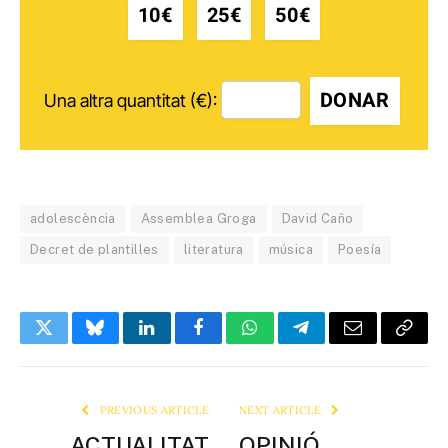
10€
25€
50€
DONAR
Una altra quantitat (€):
adolescència
Assemblea Groga
David Caño
Decret de plantilles
literatura
música
Poesía
Twitter
Bluesky
LinkedIn
Facebook
WhatsApp
Telegram
Email
Copy
Link
PREVIOUS ARTICLE
NEXT ARTICLE
ACTUALITAT
OPINIÓ