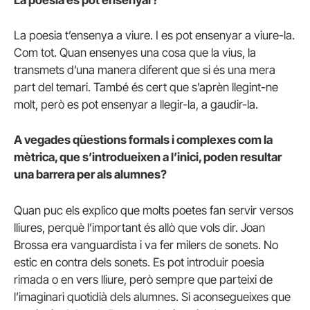
La poesia es pot ensenyar?
La poesia t’ensenya a viure. I es pot ensenyar a viure-la.
Com tot. Quan ensenyes una cosa que la vius, la
transmets d’una manera diferent que si és una mera
part del temari. També és cert que s’aprèn llegint-ne
molt, però es pot ensenyar a llegir-la, a gaudir-la.
A vegades qüestions formals i complexes com la
mètrica, que s’introdueixen a l’inici, poden resultar
una barrera per als alumnes?
Quan puc els explico que molts poetes fan servir versos
lliures, perquè l’important és allò que vols dir. Joan
Brossa era vanguardista i va fer milers de sonets. No
estic en contra dels sonets. Es pot introduir poesia
rimada o en vers lliure, però sempre que parteixi de
l’imaginari quotidià dels alumnes. Si aconsegueixes que