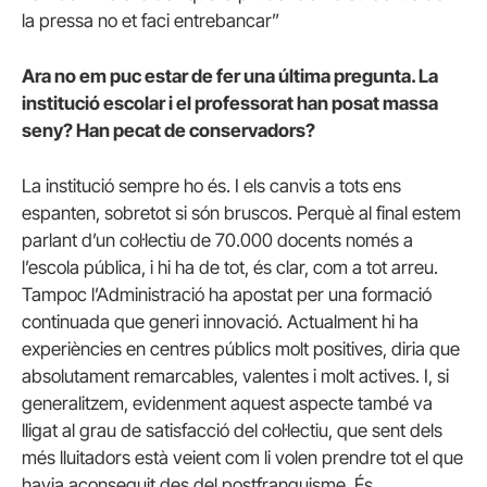
la pressa no et faci entrebancar”
Ara no em puc estar de fer una última pregunta. La
institució escolar i el professorat han posat massa
seny? Han pecat de conservadors?
La institució sempre ho és. I els canvis a tots ens
espanten, sobretot si són bruscos. Perquè al final estem
parlant d’un col·lectiu de 70.000 docents només a
l’escola pública, i hi ha de tot, és clar, com a tot arreu.
Tampoc l’Administració ha apostat per una formació
continuada que generi innovació. Actualment hi ha
experiències en centres públics molt positives, diria que
absolutament remarcables, valentes i molt actives. I, si
generalitzem, evidenment aquest aspecte també va
lligat al grau de satisfacció del col·lectiu, que sent dels
més lluitadors està veient com li volen prendre tot el que
havia aconseguit des del postfranquisme. És