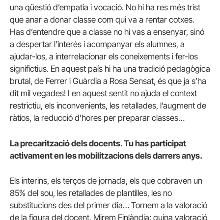
una qüestió d’empatia i vocació. No hi ha res més trist
que anar a donar classe com qui va a rentar cotxes.
Has d’entendre que a classe no hi vas a ensenyar, sinó
a despertar l’interès i acompanyar els alumnes, a
ajudar-los, a interrelacionar els coneixements i fer-los
significtius. En aquest país hi ha una tradició pedagògica
brutal, de Ferrer i Guàrdia a Rosa Sensat, és que ja s’ha
dit mil vegades! I en aquest sentit no ajuda el context
restrictiu, els inconvenients, les retallades, l’augment de
ràtios, la reducció d’hores per preparar classes…
La precarització dels docents. Tu has participat
activament en les mobilitzacions dels darrers anys.
Els interins, els terços de jornada, els que cobraven un
85% del sou, les retallades de plantilles, les no
substitucions des del primer dia… Tornem a la valoració
de la figura del docent. Mirem Finlàndia: quina valoració