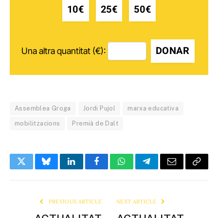
10€
25€
50€
DONAR
Una altra quantitat (€):
Assemblea Groga
Jordi Pujol
marxa educativa
mobilitzacions
Premià de Dalt
Twitter
Bluesky
LinkedIn
Facebook
WhatsApp
Telegram
Email
Copy
Link
PREVIOUS ARTICLE
NEXT ARTICLE