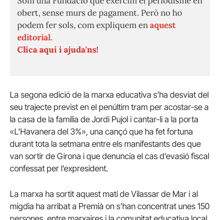
Som una Fundació que exercim el periodisme en
obert, sense murs de pagament. Però no ho
podem fer sols, com expliquem en
aquest
editorial.
Clica aquí i ajuda'ns!
La segona edició de la marxa educativa s’ha desviat del
seu trajecte previst en el penúltim tram per acostar-se a
la casa de la família de Jordi Pujol i cantar-li a la porta
«L’Havanera del 3%», una cançó que ha fet fortuna
durant tota la setmana entre els manifestants des que
van sortir de Girona i que denuncia el cas d’evasió fiscal
confessat per l’expresident.
La marxa ha sortit aquest matí de Vilassar de Mar i al
migdia ha arribat a Premià on s’han concentrat unes 150
persones, entre marxaires i la comunitat educativa local,