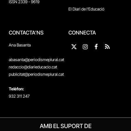
ISSN 2339 - 9619
El Diari de l'Educació
CONTACTA'NS
CONNECTA
Ana Basanta
X
Instagram
Facebook
RSS
(Twitter)
abasanta@periodismeplural.cat
redaccio@diarieducacio.cat
publicitat@periodismeplural.cat
Telèfon:
932 311 247
AMB EL SUPORT DE