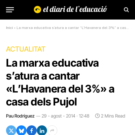
Inici
»
La marxa educativa s’atura a cantar “L’Havanera del 3%” a casa dels Pujol
ACTUALITAT
La marxa educativa
s’atura a cantar
«L’Havanera del 3%» a
casa dels Pujol
Pau Rodríguez
29 - agost - 2014 · 12:48
2 Mins Read