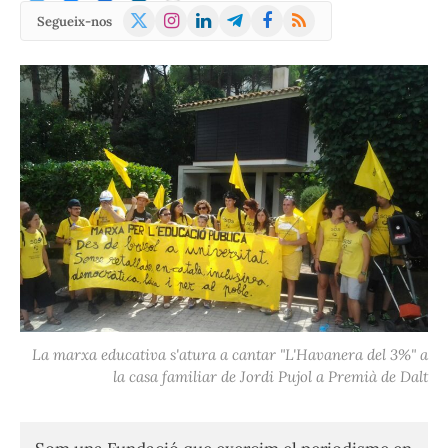
X
Instagram
LinkedIn
Telegram
Facebook
RSS
Segueix-nos
(Twitter)
La marxa educativa s'atura a cantar "L'Havanera del 3%" a
la casa familiar de Jordi Pujol a Premià de Dalt