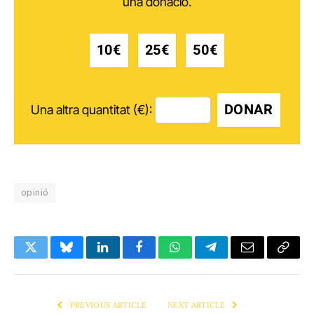
una donació.
10€
25€
50€
DONAR
Una altra quantitat (€):
opinió
Twitter
Bluesky
LinkedIn
Facebook
WhatsApp
Telegram
Email
Copy
Link
PREVIOUS ARTICLE
NEXT ARTICLE