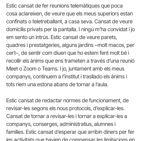
Estic cansat de fer reunions telemàtiques que poca
cosa aclareixen, de veure que els meus superiors estan
confinats o teletreballant, a casa seva. Cansat de veure
domicilis privats per la pantalla. I ningú m’ha convidat i jo
em sento un intrús. Estic cansat de veure parets,
quadres i prestatgeries, alguns jardins –molt macos, per
cert–, de sentir com diuen que ho estem fent molt bé i
recollir els ànims que ens trameten a través d’una reunió
Meet o Zoom o Teams. I jo, juntament amb els meus
companys, continuem a l’institut i trasllado els ànims i
tots riem una estona abans de tornar a l’aula.
Estic cansat de redactar normes de funcionament, de
revisar-les segons els nous protocols, d’explicar-les.
Cansat de tornar a revisar-les i tornar a explicar-les a
companys, conserges, administratius, alumnes i
famílies. Estic cansat d’esperar que arribin diners per fer
les activitats que havien de compensar les limitacions en