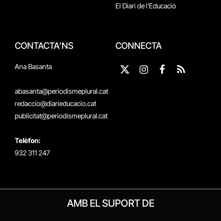
El Diari de l'Educació
CONTACTA'NS
CONNECTA
Ana Basanta
X
Instagram
Facebook
RSS
(Twitter)
abasanta@periodismeplural.cat
redaccio@diarieducacio.cat
publicitat@periodismeplural.cat
Telèfon:
932 311 247
AMB EL SUPORT DE