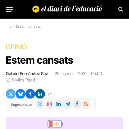
Inici
»
Estem cansats
OPINIÓ
Estem cansats
Gabriel Fernández Paz
25 - gener - 2022 · 05:00
6 Mins Read
X
Instagram
LinkedIn
Telegram
Facebook
RSS
Segueix-nos
(Twitter)