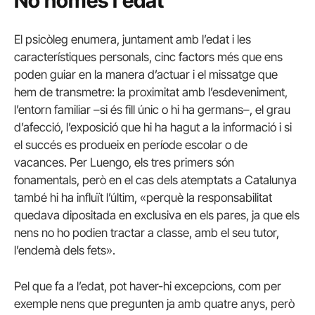
No només l’edat
El psicòleg enumera, juntament amb l’edat i les
característiques personals, cinc factors més que ens
poden guiar en la manera d’actuar i el missatge que
hem de transmetre: la proximitat amb l’esdeveniment,
l’entorn familiar –si és fill únic o hi ha germans–, el grau
d’afecció, l’exposició que hi ha hagut a la informació i si
el succés es produeix en període escolar o de
vacances. Per Luengo, els tres primers són
fonamentals, però en el cas dels atemptats a Catalunya
també hi ha influït l’últim, «perquè la responsabilitat
quedava dipositada en exclusiva en els pares, ja que els
nens no ho podien tractar a classe, amb el seu tutor,
l’endemà dels fets».
Pel que fa a l’edat, pot haver-hi excepcions, com per
exemple nens que pregunten ja amb quatre anys, però