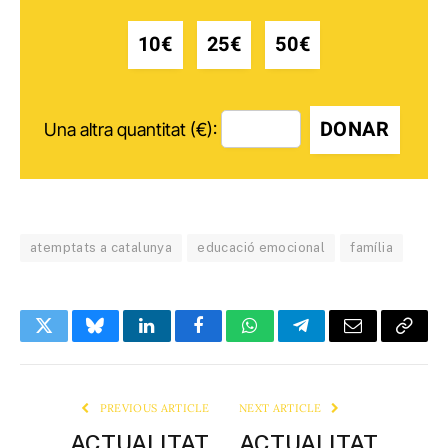
10€
25€
50€
DONAR
Una altra quantitat (€):
atemptats a catalunya
educació emocional
família
Twitter
Bluesky
LinkedIn
Facebook
WhatsApp
Telegram
Email
Copy
Link
PREVIOUS ARTICLE
NEXT ARTICLE
ACTUALITAT
ACTUALITAT