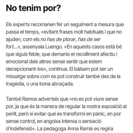
No tenim por?
Els experts recomanen fer un seguiment a mesura que
passa el temps, «evitant frases molt habituals i que no
ajuden, com els
no has de plorar
,
has de ser
fort…»,
assenyala Luengo. «En aquests casos està bé
que siguis feble, que demanis el recolliment afectiu i
emocional dels altres sense sentir que estem
decepcionant-los», continua. El bàlsam pot ser un
missatge sobre com es pot construir també des de la
tragèdia, o una bona abraçada.
També Ramos adverteix que «no es pot viure sense
por, ja que és la manera de regular la nostra exposició al
perill, però sí evitar que es transformi en pànic, en por
sense control, en angoixa intensa o sensació
d’indefensió». La pedagoga Anna Ramis es regira