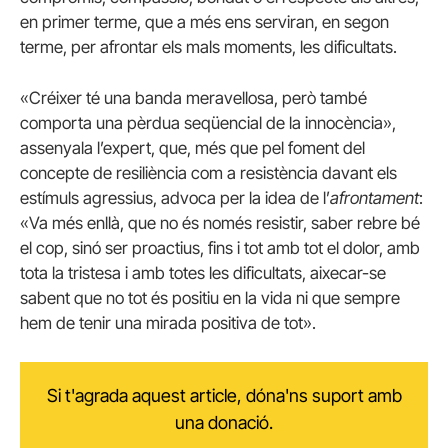
en primer terme, que a més ens serviran, en segon
terme, per afrontar els mals moments, les dificultats.
«Créixer té una banda meravellosa, però també
comporta una pèrdua seqüencial de la innocència»,
assenyala l’expert, que, més que pel foment del
concepte de resiliència com a resistència davant els
estímuls agressius, advoca per la idea de l’
afrontament
:
«Va més enllà, que no és només resistir, saber rebre bé
el cop, sinó ser proactius, fins i tot amb tot el dolor, amb
tota la tristesa i amb totes les dificultats, aixecar-se
sabent que no tot és positiu en la vida ni que sempre
hem de tenir una mirada positiva de tot».
Si t'agrada aquest article, dóna'ns suport amb
una donació.