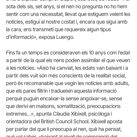
sota dels sis, set anys, si el nen no pregunta no ho hem
sentir com una necessitat, llevat que estiguem veient les
notícies, estigui al nostre costat i, encara que sigui amb
la cara, ens transmeti que requereix algun tipus
d’informació», exposa Luengo.
Fins fa un temps es consideraven els 10 anys com l’edat
a partir de la qual els nens poden assimilar el que veuen
a les notícies. «Això ha canviat, les edats van baixant i a
partir dels vuit són més conscients de la realitat social,
però és recomanable que vegin les notícies amb adults,
que els pares filtrin i tradueixin aquesta informació
perquè puguin encaixar-la sense angoixar-se, sense
que derivi en malsons, somatització, preocupacions
extremes…», apunta Clàudia Xibixell, psicòloga i
orientadora del British Council School. Xibixell aposta
per parlar del que li preocupa al nen, què ha pensat,
què vol saber, «baixant al nivell de comprensió del