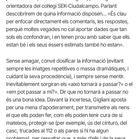
orientadora del col·legi SEK-Ciudalcampo. Parlant
descobrirem de quina informació disposen… «És clau
per enfocar directament els comentaris, les respostes,
perquè moltes vegades no cal aportar dades que tan
sols els confondran, i en tenen prou amb saber que ells
estan bé i els seus éssers estimats també ho estan».
Sense amagar, convé dosificar la informació (evitant
sempre les imatges repetitives o massa dramàtiques, i
cuidant la seva procedència), i sempre sense mentir.
Inevitablement sorgiran els «això tornarà a passar?» o el
«em pot passar a mi?». Dir que no tornarà a passar no
és una bona idea. Davant la incertesa, Gigliani aposta
per una mena d’apoderament, per transmetre als nens
el que ells poden fer, com ells poden tenir cura de si
mateixos, protegir-se (per exemple, ús del cinturó, del
casc, trucades al 112 o als pares si hi ha algun
problema), per ressaltar que, a més d’ells i de la seva