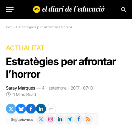
Inici
»
Estratègies per afrontar l’horror
ACTUALITAT
Estratègies per afrontar
l’horror
Saray Marqués
4 - setembre - 2017 · 07:10
11 Mins Read
X
Instagram
LinkedIn
Telegram
Facebook
RSS
Segueix-nos
(Twitter)