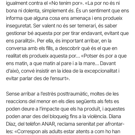
igualment contra el «No tenim por». «La por no és ni
bona ni dolenta, simplement
és
. És un sentiment que ens
informa que alguna cosa ens amenaça i ens produeix
inseguretat. Ser valent no és ser temerari, és saber
gestionar bé aquesta por per tirar endavant, evitant que
ens paralitzi». Per ella, és important arribar, en la
conversa amb els fills, a descobrir què és el que en
realitat els produeix aquesta por… «Potser és por a que
ens matin, a que matin al pare i a la mare… Davant
d’això, convé insistir en la idea de la excepcionalitat i
evitar parlar des de l’ensurt».
Sense arribar a l’estrès posttraumàtic, moltes de les
reaccions del menor en els dies següents als fets es
poden deure a l’impacte que els ha produït, i aquestes
poden anar des del bloqueig fins a la violència. Diana
Díaz, del telèfon ANAR, reclama serenitat per afrontar-
les: «Correspon als adults estar atents a com ho han