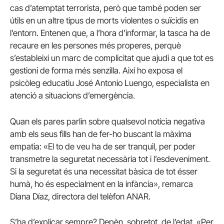
cas d’atemptat terrorista, però que també poden ser
útils en un altre tipus de morts violentes o suïcidis en
l’entorn. Entenen que, a l’hora d’informar, la tasca ha de
recaure en les persones més properes, perquè
s’estableixi un marc de complicitat que ajudi a que tot es
gestioni de forma més senzilla. Així ho exposa el
psicòleg educatiu José Antonio Luengo, especialista en
atenció a situacions d’emergència.
Quan els pares parlin sobre qualsevol notícia negativa
amb els seus fills han de fer-ho buscant la màxima
empatia: «El to de veu ha de ser tranquil, per poder
transmetre la seguretat necessària tot i l’esdeveniment.
Si la seguretat és una necessitat bàsica de tot ésser
humà, ho és especialment en la infància», remarca
Diana Díaz, directora del telèfon ANAR.
S’ha d’explicar sempre? Depèn, sobretot, de l’edat. «Per