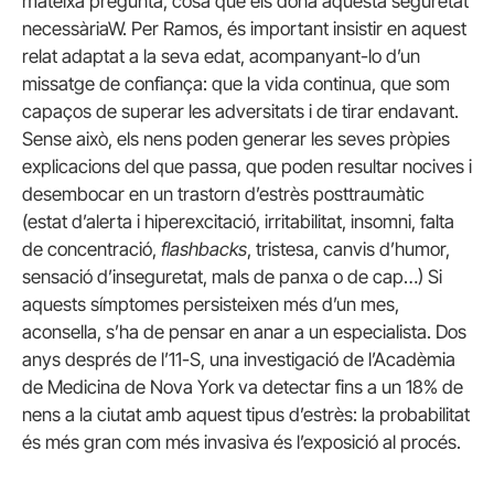
mateixa pregunta, cosa que els dóna aquesta seguretat
necessàriaW. Per Ramos, és important insistir en aquest
relat adaptat a la seva edat, acompanyant-lo d’un
missatge de confiança: que la vida continua, que som
capaços de superar les adversitats i de tirar endavant.
Sense això, els nens poden generar les seves pròpies
explicacions del que passa, que poden resultar nocives i
desembocar en un trastorn d’estrès posttraumàtic
(estat d’alerta i hiperexcitació, irritabilitat, insomni, falta
de concentració,
flashbacks
, tristesa, canvis d’humor,
sensació d’inseguretat, mals de panxa o de cap…) Si
aquests símptomes persisteixen més d’un mes,
aconsella, s’ha de pensar en anar a un especialista. Dos
anys després de l’11-S, una investigació de l’Acadèmia
de Medicina de Nova York va detectar fins a un 18% de
nens a la ciutat amb aquest tipus d’estrès: la probabilitat
és més gran com més invasiva és l’exposició al procés.