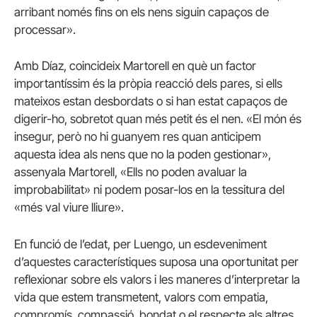
arribant només fins on els nens siguin capaços de
processar».
Amb Díaz, coincideix Martorell en què un factor
importantíssim és la pròpia reacció dels pares, si ells
mateixos estan desbordats o si han estat capaços de
digerir-ho, sobretot quan més petit és el nen. «El món és
insegur, però no hi guanyem res quan anticipem
aquesta idea als nens que no la poden gestionar»,
assenyala Martorell, «Ells no poden avaluar la
improbabilitat» ni podem posar-los en la tessitura del
«més val viure lliure».
En funció de l’edat, per Luengo, un esdeveniment
d’aquestes característiques suposa una oportunitat per
reflexionar sobre els valors i les maneres d’interpretar la
vida que estem transmetent, valors com empatia,
compromís, compassió, bondat o el respecte als altres,