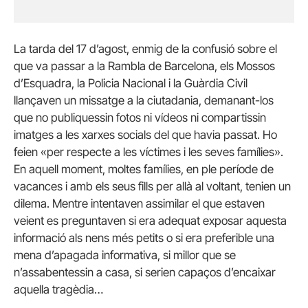
La tarda del 17 d’agost, enmig de la confusió sobre el
que va passar a la Rambla de Barcelona, ​​els Mossos
d’Esquadra, la Policia Nacional i la Guàrdia Civil
llançaven un missatge a la ciutadania, demanant-los
que no publiquessin fotos ni vídeos ni compartissin
imatges a les xarxes socials del que havia passat. Ho
feien «per respecte a les víctimes i les seves famílies».
En aquell moment, moltes famílies, en ple període de
vacances i amb els seus fills per allà al voltant, tenien un
dilema. Mentre intentaven assimilar el que estaven
veient es preguntaven si era adequat exposar aquesta
informació als nens més petits o si era preferible una
mena d’apagada informativa, si millor que se
n’assabentessin a casa, si serien capaços d’encaixar
aquella tragèdia…