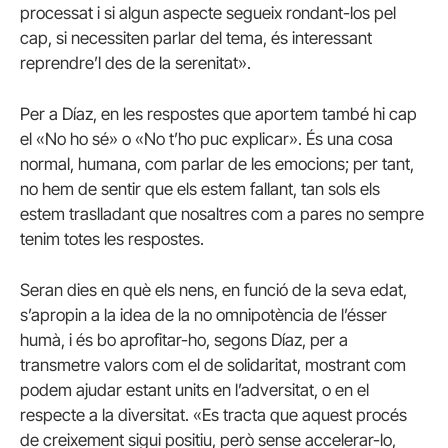
processat i si algun aspecte segueix rondant-los pel
cap, si necessiten parlar del tema, és interessant
reprendre’l des de la serenitat».
Per a Díaz, en les respostes que aportem també hi cap
el «No ho sé» o «No t’ho puc explicar». És una cosa
normal, humana, com parlar de les emocions; per tant,
no hem de sentir que els estem fallant, tan sols els
estem traslladant que nosaltres com a pares no sempre
tenim totes les respostes.
Seran dies en què els nens, en funció de la seva edat,
s’apropin a la idea de la no omnipotència de l’ésser
humà, i és bo aprofitar-ho, segons Díaz, per a
transmetre valors com el de solidaritat, mostrant com
podem ajudar estant units en l’adversitat, o en el
respecte a la diversitat. «Es tracta que aquest procés
de creixement sigui positiu, però sense accelerar-lo,