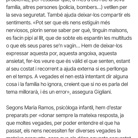
família, altres persones (policia, bombers…) vetllen per
la seva seguretat. També ajuda deixar-los compartir els
sentiments. «Pot ser que els nens estiguin més
nerviosos, plorin sense saber per què, tinguin malsons,
es facin pipí al llit, que de sobte els espantin les multituds
o que els seus pares se’n vagin… Hem de deixar-los
expressar aquesta por, aquesta angoixa, aquesta
ansietat, fer-los veure que és vàlid el que senten, estant
al seu costat i recorrent a ajuda externa si es perllonga
en el temps. A vegades el nen està intentant dir alguna
cosa i la família ho ignora, creient que si no es parla del
tema millorarà, i és un error», assegura Gigliani.
Segons Maria Ramos, psicòloga infantil, hem d’estar
preparats per «donar sempre la mateixa resposta, ja
que moltes vegades, per poder entendre el que ha
passat, els nens necessiten fer diverses vegades la