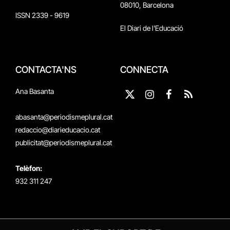
08010, Barcelona
ISSN 2339 - 9619
El Diari de l'Educació
CONTACTA'NS
CONNECTA
Ana Basanta
X
Instagram
Facebook
RSS
(Twitter)
abasanta@periodismeplural.cat
redaccio@diarieducacio.cat
publicitat@periodismeplural.cat
Telèfon:
932 311 247