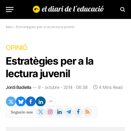
Inici
»
Estratègies per a la lectura juvenil
OPINIÓ
Estratègies per a la
lectura juvenil
Jordi Badiella
9 - octubre - 2014 · 06:38
4 Mins Read
X
Instagram
LinkedIn
Telegram
Facebook
RSS
Segueix-nos
(Twitter)