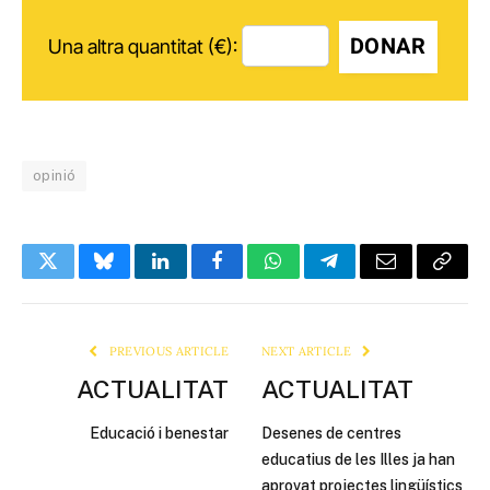
DONAR
Una altra quantitat (€):
opinió
Twitter
Bluesky
LinkedIn
Facebook
WhatsApp
Telegram
Email
Copy
Link
PREVIOUS ARTICLE
NEXT ARTICLE
ACTUALITAT
ACTUALITAT
Educació i benestar
Desenes de centres
educatius de les Illes ja han
aprovat projectes lingüístics