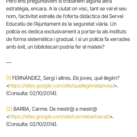
Però ens preguntàvem si trobaríem alguna altra
estratègia, encara. A la ciutat on visc, tant se val el seu
nom, l’activitat estrella de l’oferta didàctica del Servei
Educatiu de l’Ajuntament és la seguretat viària. Un
policia es dedica exclusivament a portar-la als instituts
de forma sistemàtica i gradual. I si un policia fa xerrades
amb èxit, un bibliotecari podria fer el mateix?
—
[1]
FERNÁNDEZ, Sergi i altres.
Els joves, què llegim?
<
https://sites.google.com/site/quellegimelsjoves/
>.
(Consulta: 02/10/2014).
[2]
BARBA, Carme. De mestr@ a mestr@
<
https://sites.google.com/site/carmebarbacat/
>.
(Consulta: 02/10/2014).