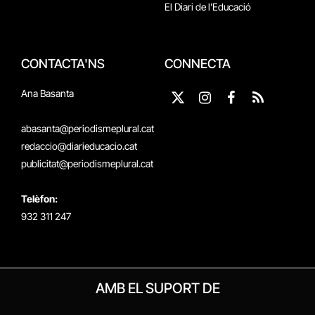
El Diari de l'Educació
CONTACTA'NS
CONNECTA
Ana Basanta
X
Instagram
Facebook
RSS
(Twitter)
abasanta@periodismeplural.cat
redaccio@diarieducacio.cat
publicitat@periodismeplural.cat
Telèfon:
932 311 247
AMB EL SUPORT DE