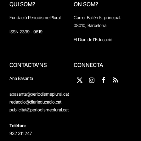
QUI SOM?
ON SOM?
Fundació Periodisme Plural
Carrer Bailén 5, principal.
08010, Barcelona
ISSN 2339 - 9619
El Diari de l'Educació
CONTACTA'NS
CONNECTA
Ana Basanta
X
Instagram
Facebook
RSS
(Twitter)
abasanta@periodismeplural.cat
redaccio@diarieducacio.cat
publicitat@periodismeplural.cat
Telèfon:
932 311 247