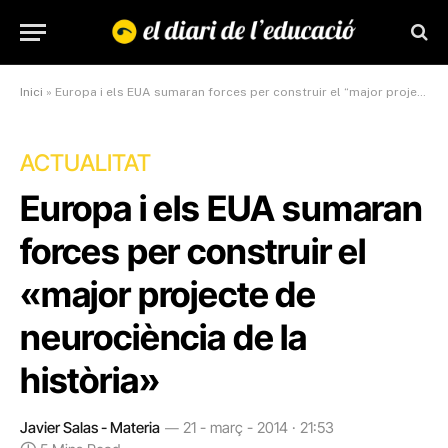
Inici
»
Europa i els EUA sumaran forces per construir el “major projecte de neurociència de la història”
ACTUALITAT
Europa i els EUA sumaran
forces per construir el
«major projecte de
neurociència de la
història»
Javier Salas - Materia
21 - març - 2014 · 21:53