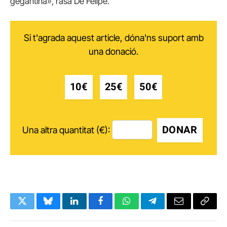
gegantina», rasa De Felipe.
Si t'agrada aquest article, dóna'ns suport amb
una donació.
10€
25€
50€
DONAR
Una altra quantitat (€):
Twitter
Bluesky
LinkedIn
Facebook
WhatsApp
Telegram
Email
Copy
Link