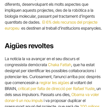
diferents, desenvolupant els molts aspectes que
impliquen aquests projectes, des de la robòtica a la
biologia molecular, passant pel tractament d’ingents
quantitats de dades.
El 6% dels recursos del projecte
europeu
es destinen al treball d’institucions espanyoles.
Aigües revoltes
La notícia la va avançar en el seu discurs el
congressista demòcrata
Chaka Fattah
, que ha estat
designat per identificar les possibles col·laboracions i
potenciar-les.
Curiosament, l’anunci arriba poc després
que comencessin a
regirar les aigües
al voltant del
BRAIN,
criticat per falta de direcció per Rafael Yuste
, un
dels seus impulsors.
Passats uns dies,
Obama va voler
donar-li un nou impuls
i va proposar duplicar el
pressupost anual del projecte, que serà de
200 milions