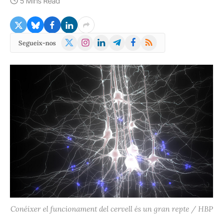
5 Mins Read
X
Instagram
LinkedIn
Telegram
Facebook
RSS
Segueix-nos
(Twitter)
Conéixer el funcionament del cervell és un gran repte / HBP