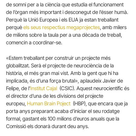
de somni per a la ciència que estudia el funcionament
de l’òrgan més important i desconegut de l’ésser humà.
Perquè la Unió Europea i els EUA ja estan treballant
perquè
els seus respectius megaprojectes
, amb milers
de milions sobre la taula per a una dècada de treball,
comencin a coordinar-se.
«Estem treballant per construir un projecte més
globalitzat.
Serà el projecte de neurociència de la
història, el més gran mai vist.
Amb la gent que hi ha
implicada, és d’una força brutal», aplaudeix Javier de
Felipe, de l’
Institut Cajal
(CSIC).
Aquest neurocientífic és
el director d’una de les divisions del projecte
europeu,
Human Brain Poject
(HBP), que encara que ja
porta anys preparant acaba d’iniciar el seu rodatge
formal, gastant els 100 milions d’euros anuals que la
Comissió els donarà durant deu anys.