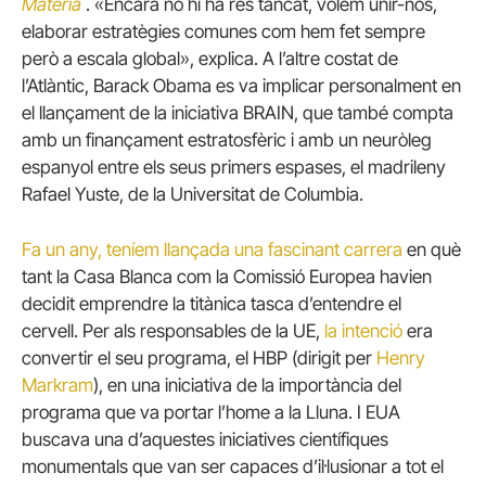
Materia
.
«Encara no hi ha res tancat, volem unir-nos,
elaborar estratègies comunes com hem fet sempre
però a escala global», explica.
A l’altre costat de
l’Atlàntic, Barack Obama es va implicar personalment en
el llançament de la iniciativa BRAIN, que també compta
amb un finançament estratosfèric i amb un neuròleg
espanyol entre els seus primers espases, el madrileny
Rafael Yuste, de la Universitat de Columbia.
Fa un any, teníem llançada una fascinant carrera
en què
tant la Casa Blanca com la Comissió Europea havien
decidit emprendre la titànica tasca d’entendre el
cervell.
Per als responsables de la UE,
la intenció
era
convertir el seu programa, el HBP (dirigit per
Henry
Markram
), en una iniciativa de la importància del
programa que va portar l’home a la Lluna.
I EUA
buscava una d’aquestes iniciatives científiques
monumentals que van ser capaces d’il·lusionar a tot el