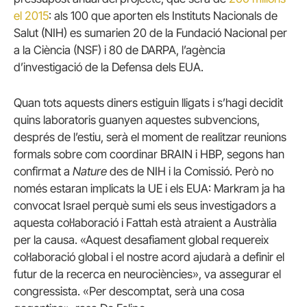
el 2015
: als 100 que aporten els Instituts Nacionals de
Salut (NIH) es sumarien 20 de la Fundació Nacional per
a la Ciència (NSF) i 80 de DARPA, l’agència
d’investigació de la Defensa dels EUA.
Quan tots aquests diners estiguin lligats i s’hagi decidit
quins laboratoris guanyen aquestes subvencions,
després de l’estiu, serà el moment de realitzar reunions
formals sobre com coordinar BRAIN i HBP, segons han
confirmat a
Nature
des de NIH i la Comissió.
Però no
només estaran implicats la UE i els EUA: Markram ja ha
convocat Israel perquè sumi els seus investigadors a
aquesta col·laboració i Fattah està atraient a Austràlia
per la causa.
«Aquest desafiament global requereix
col·laboració global i el nostre acord ajudarà a definir el
futur de la recerca en neurociències», va assegurar el
congressista.
«Per descomptat, serà una cosa