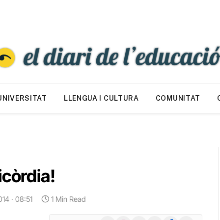
UNIVERSITAT
LLENGUA I CULTURA
COMUNITAT
icòrdia!
014 · 08:51
1 Min Read