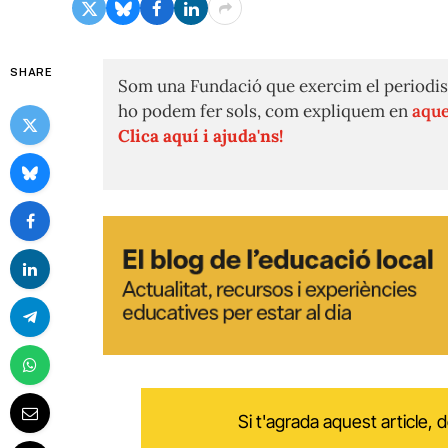
SHARE
Som una Fundació que exercim el periodis
ho podem fer sols, com expliquem en
aque
Clica aquí i ajuda'ns!
Si t'agrada aquest article,