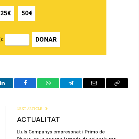
25€
50€
DONAR
):
LinkedIn
Facebook
WhatsApp
Telegram
Email
Copy
Link
NEXT ARTICLE
ACTUALITAT
Lluís Companys empresonat i Primo de