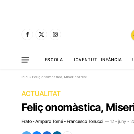
Facebook
X
Instagram
(Twitter)
ESCOLA
JOVENTUT I INFÀNCIA
Inici
»
Feliç onomàstica, Misericòrdia!
ACTUALITAT
Feliç onomàstica, Miser
Frato - Amparo Tomé - Francesco Tonucci
12 - juny - 2