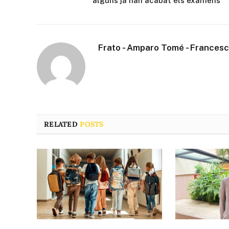
alguns ja han acabat els exàmens
Frato - Amparo Tomé - Frances
RELATED
POSTS