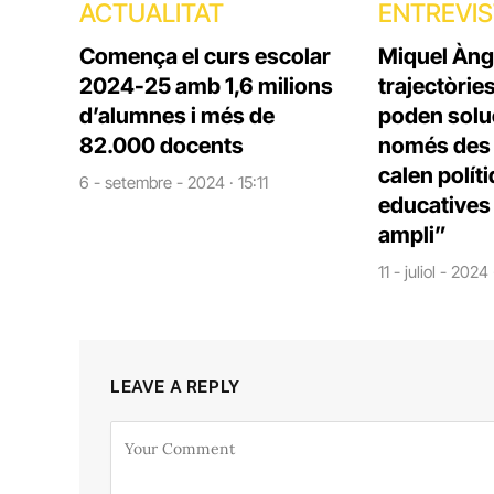
ACTUALITAT
ENTREVI
Comença el curs escolar
Miquel Àng
2024-25 amb 1,6 milions
trajectòrie
d’alumnes i més de
poden solu
82.000 docents
només des d
calen polít
6 - setembre - 2024 · 15:11
educatives 
ampli”
11 - juliol - 2024
LEAVE A REPLY