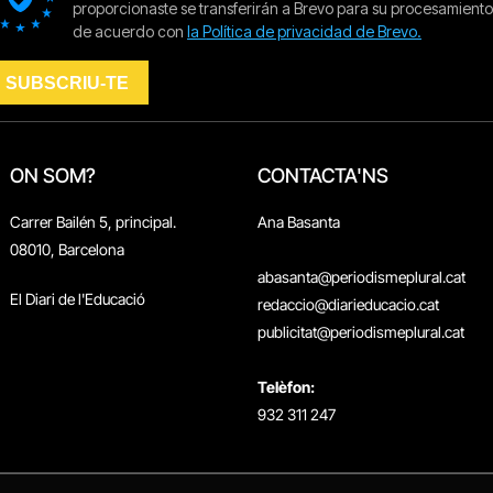
ON SOM?
CONTACTA'NS
Carrer Bailén 5, principal.
Ana Basanta
08010, Barcelona
abasanta@periodismeplural.cat
El Diari de l'Educació
redaccio@diarieducacio.cat
publicitat@periodismeplural.cat
Telèfon:
932 311 247