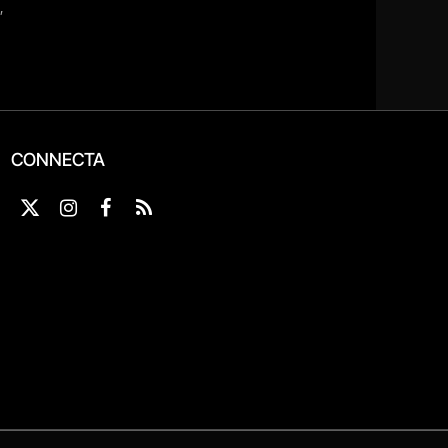
CONNECTA
X
Instagram
Facebook
RSS
(Twitter)