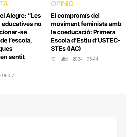
STA
OPINIÓ
el Alegre: “Les
El compromís del
s educatives no
moviment feminista amb
cionar-se
la coeducació: Primera
e l’escola,
Escola d’Estiu d’USTEC-
iques
STEs (IAC)
en sentit
10 - juliol - 2024 · 05:44
 · 06:07