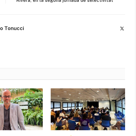
Rivera, en la segona jornada de selectivitat
co Tonucci
X
(Twitte