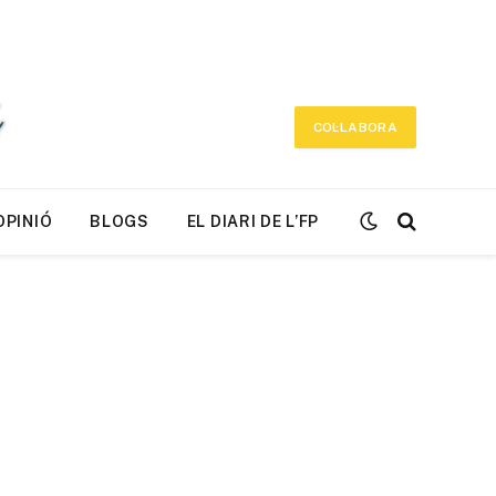
COL·LABORA
OPINIÓ
BLOGS
EL DIARI DE L’FP