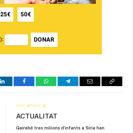
25€
50€
DONAR
):
LinkedIn
Facebook
WhatsApp
Telegram
Email
Copy
Link
NEXT ARTICLE
ACTUALITAT
Gairebé tres milions d’infants a Síria han