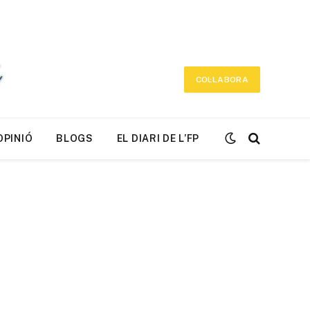
COL·LABORA
OPINIÓ
BLOGS
EL DIARI DE L’FP