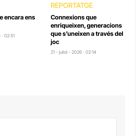
REPORTATGE
ue encara ens
Connexions que
enriqueixen, generacions
que s’uneixen a través del
6 · 02:51
joc
21 - juliol - 2026 · 02:14