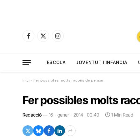
Facebook
X
Instagram
(Twitter)
ESCOLA
JOVENTUT I INFÀNCIA
Inici
»
Fer possibles molts racons de pensar
Fer possibles molts ra
Redacció
16 - gener - 2014 · 00:49
1 Min Read