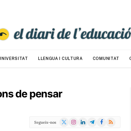
UNIVERSITAT
LLENGUA I CULTURA
COMUNITAT
cons de pensar
X
Instagram
LinkedIn
Telegram
Facebook
RSS
Segueix-nos
(Twitter)