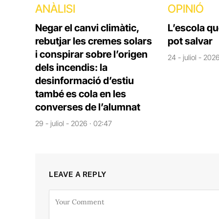
ANÀLISI
OPINIÓ
Negar el canvi climàtic,
L’escola q
rebutjar les cremes solars
pot salvar
i conspirar sobre l’origen
24 - juliol - 202
dels incendis: la
desinformació d’estiu
també es cola en les
converses de l’alumnat
29 - juliol - 2026 · 02:47
LEAVE A REPLY