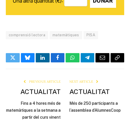
DONAR
Una altra quantitat (€):
comprensió lectora
matemàtiques
PISA
Twitter
Bluesky
LinkedIn
Facebook
WhatsApp
Telegram
Email
Copy
Link
PREVIOUS ARTICLE
NEXT ARTICLE
ACTUALITAT
ACTUALITAT
Fins a 4 hores més de
Més de 250 participants a
matemàtiques a la setmana a
l’assemblea d’AlumnesCoop
partir del curs vinent