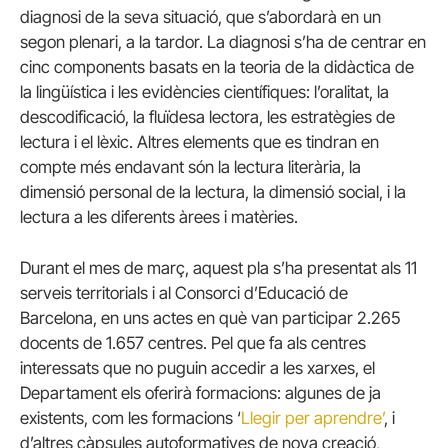
diagnosi de la seva situació, que s’abordarà en un
segon plenari, a la tardor. La diagnosi s’ha de centrar en
cinc components basats en la teoria de la didàctica de
la lingüística i les evidències científiques: l’oralitat, la
descodificació, la fluïdesa lectora, les estratègies de
lectura i el lèxic. Altres elements que es tindran en
compte més endavant són la lectura literària, la
dimensió personal de la lectura, la dimensió social, i la
lectura a les diferents àrees i matèries.
Durant el mes de març, aquest pla s’ha presentat als 11
serveis territorials i al Consorci d’Educació de
Barcelona, en uns actes en què van participar 2.265
docents de 1.657 centres. Pel que fa als centres
interessats que no puguin accedir a les xarxes, el
Departament els oferirà formacions: algunes de ja
existents, com les formacions ‘
Llegir per aprendre’
, i
d’altres càpsules autoformatives de nova creació,