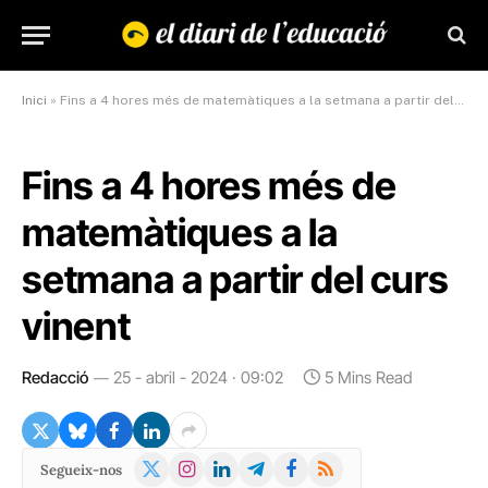
Inici
»
Fins a 4 hores més de matemàtiques a la setmana a partir del curs vinent
Fins a 4 hores més de
matemàtiques a la
setmana a partir del curs
vinent
Redacció
25 - abril - 2024 · 09:02
5 Mins Read
X
Instagram
LinkedIn
Telegram
Facebook
RSS
Segueix-nos