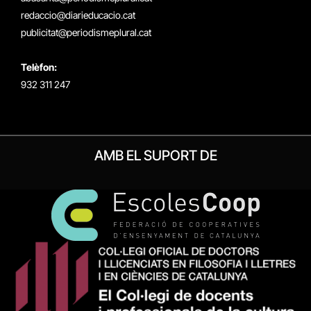
redaccio@diarieducacio.cat
publicitat@periodismeplural.cat
Telèfon:
932 311 247
AMB EL SUPORT DE