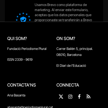
QUI SOM?
ON SOM?
Fundació Periodisme Plural
Carrer Bailén 5, principal.
08010, Barcelona
ISSN 2339 - 9619
El Diari de l'Educació
CONTACTA'NS
CONNECTA
Ana Basanta
X
Instagram
Facebook
RSS
(Twitter)
abasanta@periodismeplural.cat