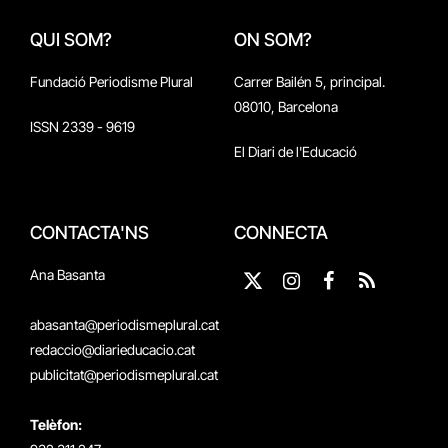
QUI SOM?
ON SOM?
Fundació Periodisme Plural
Carrer Bailén 5, principal.
08010, Barcelona
ISSN 2339 - 9619
El Diari de l'Educació
CONTACTA'NS
CONNECTA
Ana Basanta
X
Instagram
Facebook
RSS
(Twitter)
abasanta@periodismeplural.cat
redaccio@diarieducacio.cat
publicitat@periodismeplural.cat
Telèfon: