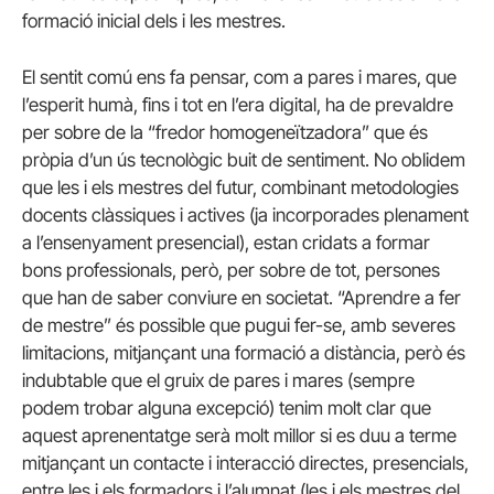
formació inicial dels i les mestres.
El sentit comú ens fa pensar, com a pares i mares, que
l’esperit humà, fins i tot en l’era digital, ha de prevaldre
per sobre de la “fredor homogeneïtzadora” que és
pròpia d’un ús tecnològic buit de sentiment. No oblidem
que les i els mestres del futur, combinant metodologies
docents clàssiques i actives (ja incorporades plenament
a l’ensenyament presencial), estan cridats a formar
bons professionals, però, per sobre de tot, persones
que han de saber conviure en societat. “Aprendre a fer
de mestre” és possible que pugui fer-se, amb severes
limitacions, mitjançant una formació a distància, però és
indubtable que el gruix de pares i mares (sempre
podem trobar alguna excepció) tenim molt clar que
aquest aprenentatge serà molt millor si es duu a terme
mitjançant un contacte i interacció directes, presencials,
entre les i els formadors i l’alumnat (les i els mestres del