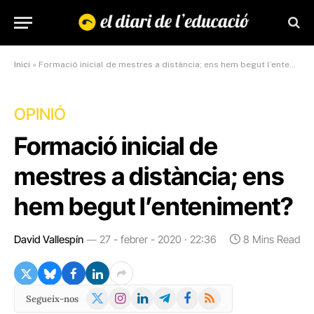
Inici
»
Formació inicial de mestres a distància; ens hem begut l’enteniment?
OPINIÓ
Formació inicial de
mestres a distància; ens
hem begut l’enteniment?
David Vallespín
27 - febrer - 2020 · 22:36
8 Mins Read
X
Instagram
LinkedIn
Telegram
Facebook
RSS
Segueix-nos
(Twitter)