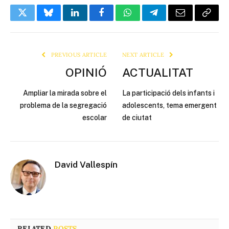
Twitter
Bluesky
LinkedIn
Facebook
WhatsApp
Telegram
Email
Copy
Link
PREVIOUS ARTICLE
NEXT ARTICLE
OPINIÓ
ACTUALITAT
Ampliar la mirada sobre el
La participació dels infants i
problema de la segregació
adolescents, tema emergent
escolar
de ciutat
David Vallespín
RELATED
POSTS