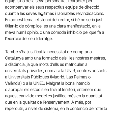
equip, sinó de la seva personalitat i caràcter per
acompanyar els seus respectius equips de direcció
quant a les seves legítimes i raonables reivindicacions.
En aquest tema, el silenci del rector, si bé no seria just
titllar-lo de còmplice, és una clara manifestació, en la
meva humil opinió, d’una còmoda inhibició pel que fa a
l’exercici del seu lideratge.
També s’ha justificat la necessitat de comptar a
Catalunya amb una formació dels i les nostres mestres,
a distància, ja que molts d’ells es matriculen a
universitats privades, com ara la UNIR, centres adscrits
a Universitats Públiques (Madrid, Las Palmas o
València) o a la UNED. Malgrat la bona intenció
d’apropar els estudis en línia al territori, entenem que
aquest canvi de model es justifica més en la quantitat
que en la qualitat de l’ensenyament. A més, pot
repercutir, a nivell de sistema, en la contenció de l’oferta