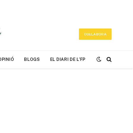
COL·LABORA
OPINIÓ
BLOGS
EL DIARI DE L’FP