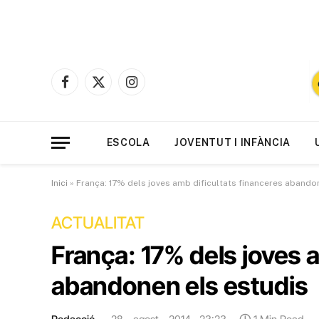
Facebook
X
Instagram
(Twitter)
ESCOLA
JOVENTUT I INFÀNCIA
Inici
»
França: 17% dels joves amb dificultats financeres abando
ACTUALITAT
França: 17% dels joves 
abandonen els estudis