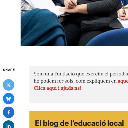
SHARE
Som una Fundació que exercim el periodis
ho podem fer sols, com expliquem en
aque
Clica aquí i ajuda'ns!