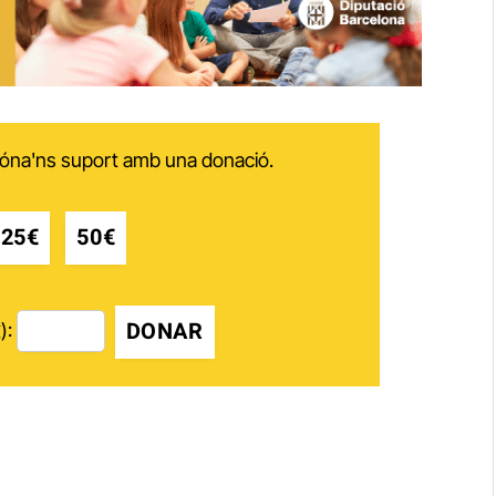
 dóna'ns suport amb una donació.
25€
50€
DONAR
):