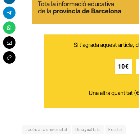
Si t'agrada aquest article,
10€
Una altra quantitat (€
accés a la universitat
Desigualtats
Equitat