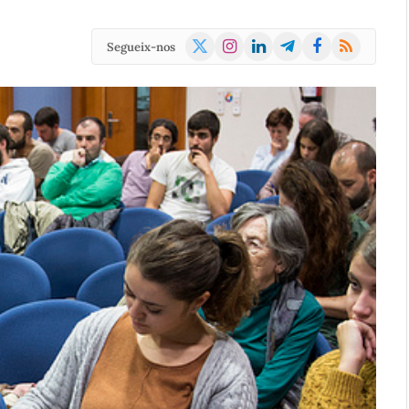
X
Instagram
LinkedIn
Telegram
Facebook
RSS
Segueix-nos
(Twitter)