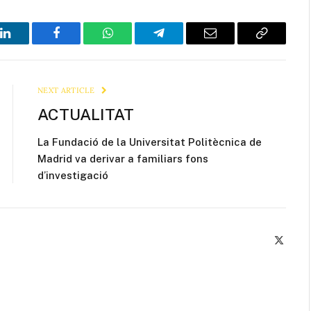
LinkedIn
Facebook
WhatsApp
Telegram
Email
Copy
Link
NEXT ARTICLE
ACTUALITAT
La Fundació de la Universitat Politècnica de
Madrid va derivar a familiars fons
d’investigació
X
(Twitte