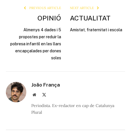
PREVIOUS ARTICLE
NEXT ARTICLE
OPINIÓ
ACTUALITAT
Almenys 4 dades i 5
Amistat, fraternitat i escola
propostes per reduir la
pobresa infantil en les llars
encapçalades per dones
soles
João França
Website
X
(Twitter)
Periodista. Ex-redactor en cap de Catalunya
Plural