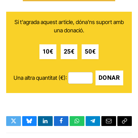
Si t'agrada aquest article, dóna'ns suport amb
una donació.
10€
25€
50€
DONAR
Una altra quantitat (€):
Twitter
Bluesky
LinkedIn
Facebook
WhatsApp
Telegram
Email
Copy
Link