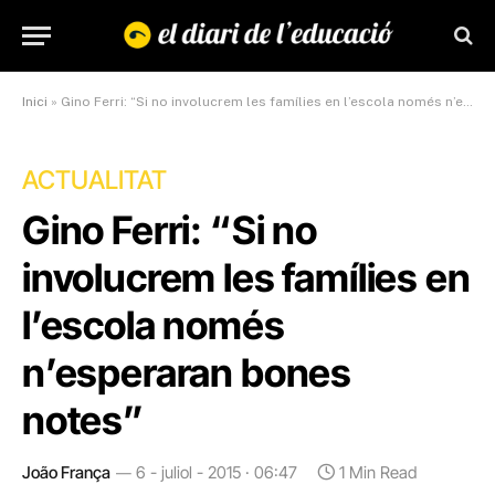
Inici
»
Gino Ferri: “Si no involucrem les famílies en l’escola només n’esperaran bones notes”
ACTUALITAT
Gino Ferri: “Si no
involucrem les famílies en
l’escola només
n’esperaran bones
notes”
João França
6 - juliol - 2015 · 06:47
1 Min Read