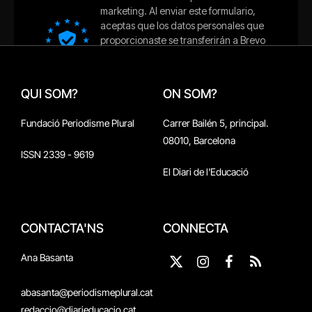
QUI SOM?
ON SOM?
Fundació Periodisme Plural
Carrer Bailén 5, principal.
08010, Barcelona
ISSN 2339 - 9619
El Diari de l'Educació
CONTACTA'NS
CONNECTA
Ana Basanta
X
Instagram
Facebook
RSS
(Twitter)
abasanta@periodismeplural.cat
redaccio@diarieducacio.cat