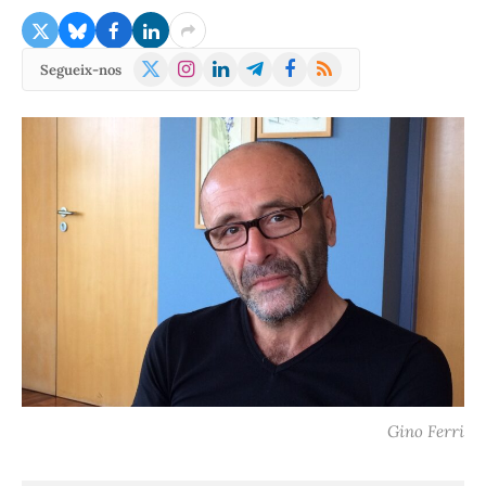
X
Instagram
LinkedIn
Telegram
Facebook
RSS
Segueix-nos
(Twitter)
Gino Ferri