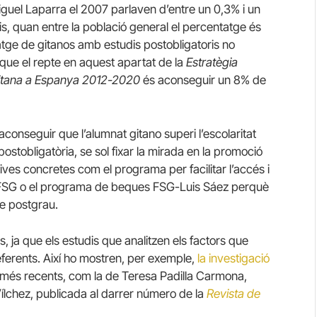
iguel Laparra el 2007 parlaven d’entre un 0,3% i un
is, quan entre la població general el percentatge és
tge de gitanos amb estudis postobligatoris no
í, que el repte en aquest apartat de la
Estratègia
ó gitana a Espanya 2012-2020
és aconseguir un 8% de
aconseguir que l’alumnat gitano superi l’escolaritat
stobligatòria, se sol fixar la mirada en la promoció
ives concretes com el programa per facilitar l’accés i
 la FSG o el programa de beques FSG-Luis Sáez perquè
de postgrau.
 ja que els estudis que analitzen els factors que
referents. Així ho mostren, per exemple,
la investigació
 més recents, com la de Teresa Padilla Carmona,
lchez, publicada al darrer número de la
Revista de