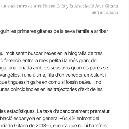
 un encuentro de Aire Nuevo Caló y la Associació Jove Gitana
de Tarragona
guin les primeres gitanes de la seva família a arribar
i molt sentit buscar nexes en la biografia de tres
erència entre la més petita i la més gran; de
aga; una, criada amb els seus avis quan els pares se
 evangèlics, i una última, filla d’un venedor ambulant i
ue tinguessin gaire en comú si fossin
paies
. I, no
unes coincidències en les trajectòries d’èxit de les
 les estadístiques.
La taxa d’abandonament prematur
 població espanyola en general –64,4% enfront del
riado Gitano de 2013– i, encara que no hi ha xifres