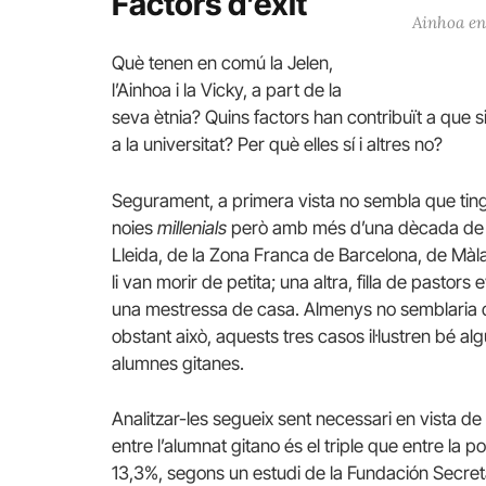
Factors d’èxit
Ainhoa en
Què tenen en comú la Jelen,
l’Ainhoa ​​i la Vicky, a part de la
seva ètnia? Quins factors han contribuït a que si
a la universitat? Per què elles sí i altres no?
Segurament, a primera vista no sembla que tingu
noies
m
illenials
però amb més d’una dècada de dif
Lleida, de la Zona Franca de Barcelona, de Màl
li van morir de petita; una altra, filla de pastors
una mestressa de casa. Almenys no semblaria q
obstant això, aquests tres casos il·lustren bé alg
alumnes gitanes.
Analitzar-les segueix sent necessari en vista de
entre l’alumnat gitano és el triple que entre la
13,3%, segons un estudi de la Fundación Secreta