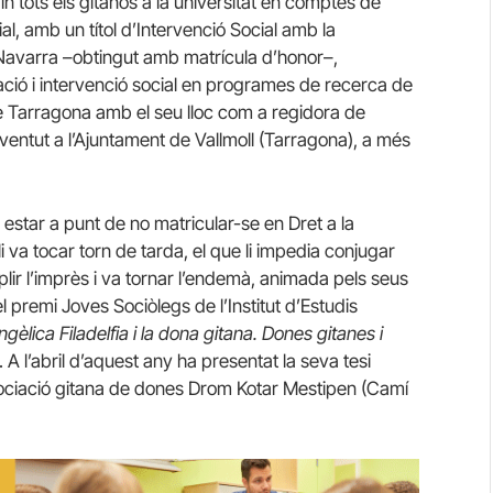
in tots els gitanos a la universitat en comptes de
al, amb un títol d’Intervenció Social amb la
 Navarra –obtingut amb matrícula d’honor–,
ació i intervenció social en programes de recerca de
de Tarragona amb el seu lloc com a regidora de
oventut a l’Ajuntament de Vallmoll (Tarragona), a més
estar a punt de no matricular-se en Dret a la
 va tocar torn de tarda, el que li impedia conjugar
lir l’imprès i va tornar l’endemà, animada pels seus
 premi Joves Sociòlegs de l’Institut d’Estudis
gèlica Filadelfia i la dona gitana. Dones gitanes i
. A l’abril d’aquest any ha presentat la seva tesi
ssociació gitana de dones Drom Kotar Mestipen (Camí