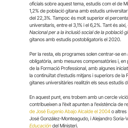
oficials sobre aquest tema, estudis com el de M
1,2% de població gitana amb estudis universitar
del 22,3%.
Tampoc és molt superior el percenta
universitaris, entre el 3,1% i el 6,2%. Tant és aix
Nacional per a la inclusió social de la poblaci
gitanos amb estudis postobligatoris el 2020.
Per la resta, els programes solen centrar-se en 
obligatòria, amb mesures compensatòries i, en po
de la Formació Professional, amb algunes iniciat
la continuïtat d’estudis mitjans i superiors de
gitanes universitàries realitzin els seus estudis 
En aquest punt, ens trobem amb un cercle viciós,
contribueixen a l’èxit apunten a l’existència de 
de José Eugenio Abajo Alcalde el 2004
o altres
José González-Monteagudo, i Alejandro Soria-Ví
Educación
del Ministeri.