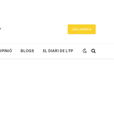
COL·LABORA
OPINIÓ
BLOGS
EL DIARI DE L’FP