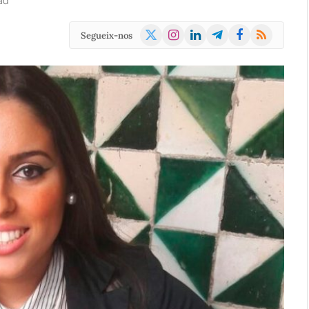
ad
X
Instagram
LinkedIn
Telegram
Facebook
RSS
Segueix-nos
(Twitter)