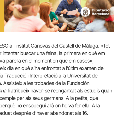
ESO a l’institut Cánovas del Castell de Màlaga. «Tot
 intentar buscar una feina, la primera en què em
eva parella en el moment en que em casés»,
eix dia en què s’ha enfrontat a l’últim examen de
 Traducció i Interpretació a la Universitat de
a. Assisteix a les trobades de la Fundación
ona
li atribueix haver-se reenganxat als estudis quan
’exemple per als seus germans. A la petita, que
perquè no ensopegui allà on ho va fer ella. A la
 graduat després d’haver abandonat als 16.