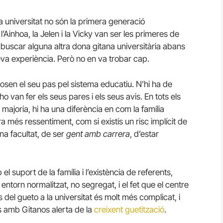
la universitat no són la primera generació
a, l’Ainhoa, la Jelen i la Vicky van ser les primeres de
er buscar alguna altra dona gitana universitària abans
va experiència. Però no en va trobar cap.
exposen el seu pas pel sistema educatiu. N’hi ha de
o van fer els seus pares i els seus avis. En tots els
 majoria, hi ha una diferència en com la família
a més ressentiment, com si existís un risc implícit de
una facultat, de ser
gent amb carrera
, d’estar
l suport de la família i l’existència de referents,
ntorn normalitzat, no segregat, i el fet que el centre
s del gueto a la universitat és molt més complicat, i
s amb Gitanos alerta de la
creixent guetització
.