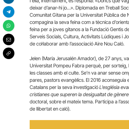
I ella, internament, es responia: «Doncs que vag
deixar d’anar-hi jo…». Diplomada en Treball Soci
Comunitat Gitana per la Universitat Pública de
compagina la seva feina com a tècnica d’orient
feina per a joves gitanos a la Fundació Gentis 
Serveis Socials, Cultura, Activitats Lúdiques i J
de col·laborar amb l’associació Aire Nou Caló.
Jelen (María Jerusalén Amador), de 27 anys, va 
Universitat Pompeu Fabra perquè, per sorteig, li
les classes amb el culte. Se’n va anar sense omp
pares, pastors evangèlics. El 2016 aconseguia el
Catalans per la seva investigació
L’església evan
cristianes que superen la desigualtat de gènere
doctoral, sobre el mateix tema. Participa a l’a
de llibertat en caló).