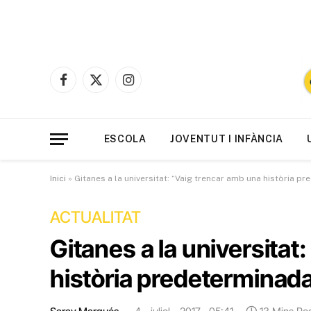
Facebook
X
Instagram
(Twitter)
ESCOLA
JOVENTUT I INFÀNCIA
Inici
»
Gitanes a la universitat: “Vaig trencar amb una història p
ACTUALITAT
Gitanes a la universitat
història predeterminad