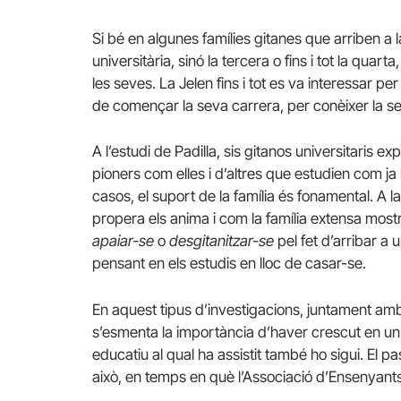
Si bé en algunes famílies gitanes que arriben a 
universitària, sinó la tercera o fins i tot la quart
les seves. La Jelen fins i tot es va interessar p
de començar la seva carrera, per conèixer la se
A l’estudi de Padilla, sis gitanos universitaris 
pioners com elles i d’altres que estudien com ja h
casos, el suport de la família és fonamental. A la
propera els anima i com la família extensa mostr
apaiar-se
o
desgitanitzar-se
pel fet d’arribar a 
pensant en els estudis en lloc de casar-se.
En aquest tipus d’investigacions, juntament amb e
s’esmenta la importància d’haver crescut en un e
educatiu al qual ha assistit també ho sigui. El pa
això, en temps en què l’Associació d’Ensenyant