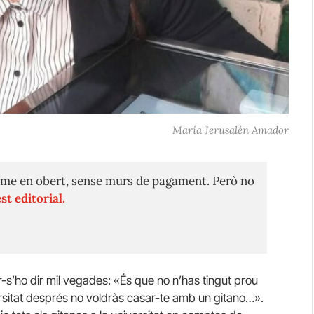
María Jerusalén Amador
me en obert, sense murs de pagament. Però no
st editorial.
r-s’ho dir mil vegades: «És que no n’has tingut prou
iversitat després no voldràs casar-te amb un gitano…».