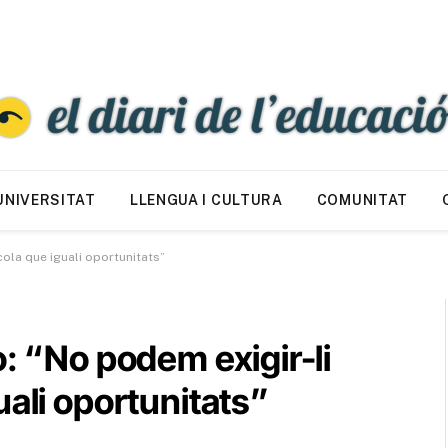
UNIVERSITAT
LLENGUA I CULTURA
COMUNITAT
cola que iguali oportunitats”
o: “No podem exigir-li
uali oportunitats”