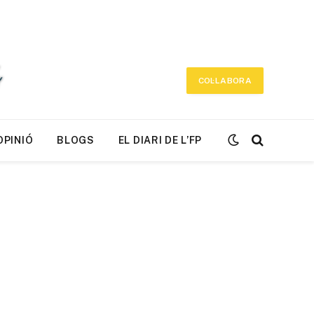
COL·LABORA
OPINIÓ
BLOGS
EL DIARI DE L’FP