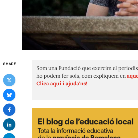
SHARE
Som una Fundació que exercim el periodis
ho podem fer sols, com expliquem en
aque
Clica aquí i ajuda'ns!