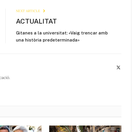
Link
NEXT ARTICLE
ACTUALITAT
Gitanes a la universitat: «Vaig trencar amb
una història predeterminada»
X
(Twitte
cació.