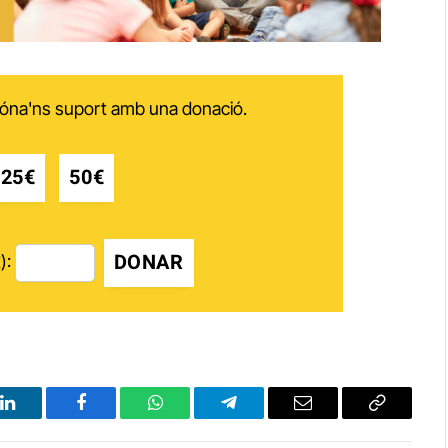
 dóna'ns suport amb una donació.
25€
50€
DONAR
):
LinkedIn
Facebook
WhatsApp
Telegram
Email
Copy