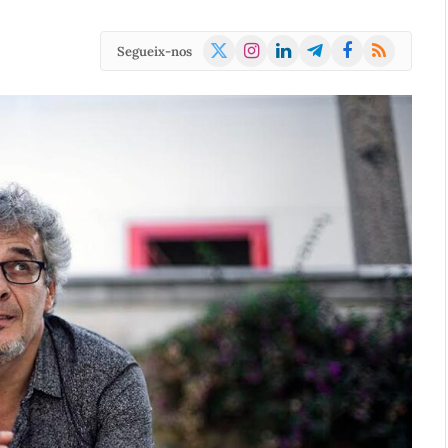
X
Instagram
LinkedIn
Telegram
Facebook
RSS
Segueix-nos
(Twitter)