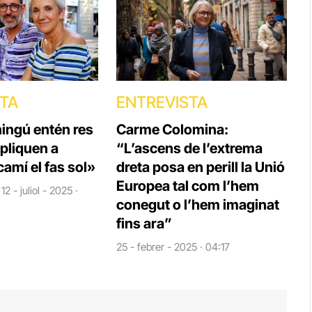
STA
ENTREVISTA
ningú entén res
Carme Colomina:
xpliquen a
“L’ascens de l’extrema
 camí el fas sol»
dreta posa en perill la Unió
Europea tal com l’hem
12 - juliol - 2025 ·
conegut o l’hem imaginat
fins ara”
25 - febrer - 2025 · 04:17