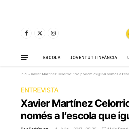
Facebook
X
Instagram
(Twitter)
ESCOLA
JOVENTUT I INFÀNCIA
Inici
»
Xavier Martínez Celorrio: “No podem exigir-li només a l’es
ENTREVISTA
Xavier Martínez Celorri
només a l’escola que ig