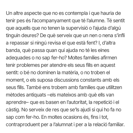
Un altre aspecte que no es contempla i que hauria de
tenir pes és l’acompanyament que té l’alumne. Té sentit
que aquells que no tenen la supervisió o l’ajuda d’algú
tinguin deures? De què serveix que un nen o nena s’infli
a repassar si ningú revisa el que està fent? I, d’altra
banda, què passa quan qui ajuda no té les eines
adequades o no sap fer-ho? Moltes famílies afirmen
tenir problemes per atendre els seus fills en aquest
sentit: o bé no dominen la matèria, o no troben el
moment, o els suposa discussions constants amb els
seus fills. També ens trobem amb famílies que utilitzen
mètodes antiquats –els mateixos amb què ells van
aprendre– que es basen en l’autoritat, la repetició i el
càstig. No serveix de res que se’ls ajudi si qui ho fa no
sap com fer-ho. En moltes ocasions és, fins i tot,
contraproduent per a l’alumnat i per a la relació familiar.