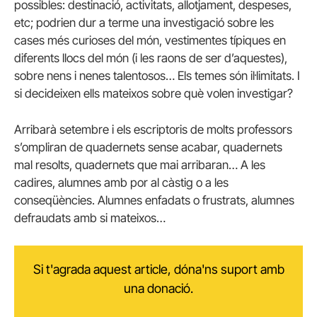
possibles: destinació, activitats, allotjament, despeses,
etc; podrien dur a terme una investigació sobre les
cases més curioses del món, vestimentes típiques en
diferents llocs del món (i les raons de ser d’aquestes),
sobre nens i nenes talentosos… Els temes són il·limitats. I
si decideixen ells mateixos sobre què volen investigar?
Arribarà setembre i els escriptoris de molts professors
s’ompliran de quadernets sense acabar, quadernets
mal resolts, quadernets que mai arribaran… A les
cadires, alumnes amb por al càstig o a les
conseqüències. Alumnes enfadats o frustrats, alumnes
defraudats amb si mateixos…
Si t'agrada aquest article, dóna'ns suport amb
una donació.