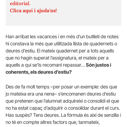
editorial.
Clica aquí i ajuda'ns!
Han arribat les vacances i en més d’un butlletí de notes
hi constava la més que utilitzada llista de quadernets o
deures d’estiu. El mateix quadernet per a tots aquells
que no hagin superat l’assignatura, el mateix per a
aquells a qui se’ls recomani repassar…
Són justos i
coherents, els deures d’estiu?
Des de fa molt temps –per posar un exemple: des que
jo mateixa era una nena– s’encomanen deures d’estiu
que pretenen que l’alumnat adquireixi o consolidi el que
no ha estat capaç d’adquirir o consolidar durant el curs.
Has suspès? Tens deures. La fórmula és així de senzilla i
no té en compte altres factors que, tanmateix,