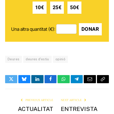
10€
25€
50€
DONAR
Una altra quantitat (€):
Deures
deures d'estiu
opinió
Twitter
Bluesky
LinkedIn
Facebook
WhatsApp
Telegram
Email
Copy
Link
PREVIOUS ARTICLE
NEXT ARTICLE
ACTUALITAT
ENTREVISTA