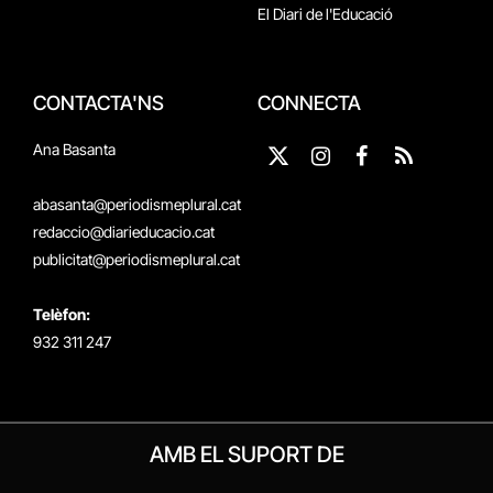
El Diari de l'Educació
CONTACTA'NS
CONNECTA
Ana Basanta
X
Instagram
Facebook
RSS
(Twitter)
abasanta@periodismeplural.cat
redaccio@diarieducacio.cat
publicitat@periodismeplural.cat
Telèfon:
932 311 247
AMB EL SUPORT DE