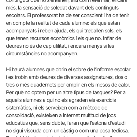
continguts que no s’entenen, així com refermar, encara
més, la sensació de soledat davant dels continguts
escolars. El professorat ha de ser conscient i ha de tenir
en compte la realitat de cada alumne: els que estan
acompanyats i reben ajuda, els qui treballen sols, els
que tenen recursos econòmics i els que no. Inflar de
deures no és de cap utilitat, i encara menys si les
circumstàncies no acompanyen.
Hi haurà alumnes que obrin el sobre de l’informe escolar
i es trobin amb deures de diverses assignatures, dos o
tres o més quadernets per omplir en els mesos de calor.
Per què no optem per un altre tipus de tasques? Per a
aquells alumnes a qui no els agraden els exercicis
sistemàtics, ni els serveixen com a mètode de
consolidació, existeixen a internet multitud de jocs
educatius que, sens dubte, faran que l’estona d’estudi
no sigui viscuda com un càstig o com una cosa tediosa.