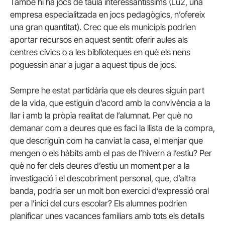
També hi ha jocs de taula interessantíssims (Lu2, una
empresa especialitzada en jocs pedagògics, n’ofereix
una gran quantitat). Crec que els municipis podrien
aportar recursos en aquest sentit: oferir aules als
centres cívics o a les biblioteques en què els nens
poguessin anar a jugar a aquest tipus de jocs.
Sempre he estat partidària que els deures siguin part
de la vida, que estiguin d’acord amb la convivència a la
llar i amb la pròpia realitat de l’alumnat. Per què no
demanar com a deures que es faci la llista de la compra,
que descriguin com ha canviat la casa, el menjar que
mengen o els hàbits amb el pas de l’hivern a l’estiu? Per
què no fer dels deures d’estiu un moment per a la
investigació i el descobriment personal, que, d’altra
banda, podria ser un molt bon exercici d’expressió oral
per a l’inici del curs escolar? Els alumnes podrien
planificar unes vacances familiars amb tots els detalls