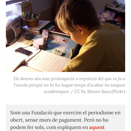
Els deures són una prolongació o repetició del que es fa a
l’escola perquè no hi ha hagut temps d’acabar les tasques
acadèmiques / CC by Steven Saus (Flickr)
Som una Fundació que exercim el periodisme en
obert, sense murs de pagament. Però no ho
podem fer sols, com expliquem en
aquest