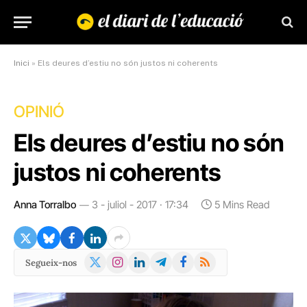
Inici
»
Els deures d’estiu no són justos ni coherents
OPINIÓ
Els deures d’estiu no són
justos ni coherents
Anna Torralbo
3 - juliol - 2017 · 17:34
5 Mins Read
X
Instagram
LinkedIn
Telegram
Facebook
RSS
Segueix-nos
(Twitter)