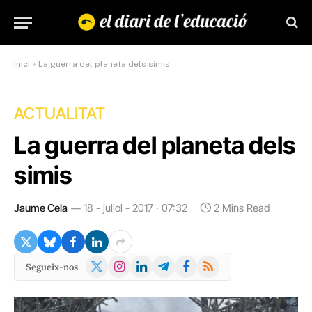
Inici
»
La guerra del planeta dels simis
ACTUALITAT
La guerra del planeta dels
simis
Jaume Cela
18 - juliol - 2017 · 07:32
2 Mins Read
X
Instagram
LinkedIn
Telegram
Facebook
RSS
Segueix-nos
(Twitter)