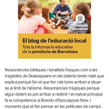
Ressonàncies bíbliques i tonalitats fosques com a les
tragèdies de Skakespeare on els dolents tenen relat que
explica perquè fan el que fan i els bons arriben a situar-
se al límit de l’abisme. Ressonàncies tràgiques perquè
algun dolent es pot arribar a redimir i el malvat principal
fa la competència al Brando d’Apocalypse Now. I
moments que et fan pensar en les pel·lícules de camps