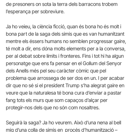
de presoners on sota la terra dels barracons trobem
l’esperança per sobreviure.
Ja ho veieu, la ciència ficció, quan és bona ho és molt i
bona part de la saga dels simis que es van humanitzant
mentre els éssers humans no semblen progressar gaire,
té molt a dir, ens dóna molts elements per a la conversa,
per al debat sobre límits i fronteres. Fins i tot hi ha algun
personatge que ens fa pensar en el Gollum del Senyor
dels Anells més pel seu caràcter còmic que pel
problema que arrossega de ser dos en un. I per acabar
dir que no sé si el president Trump s’ha alegrat gaire en
veure que la naturalesa té bona cura d’enviar a pastar
fang tots els murs que som capaços d’alçar per
protegir-nos dels que no són com nosaltres.
Seguirà la saga? Ja ho veurem. Això d’una nena al bell
mig d’una colla de simis en
procés d’humanització –