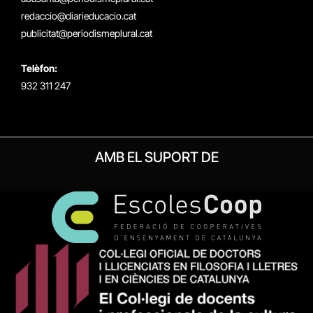
redaccio@diarieducacio.cat
publicitat@periodismeplural.cat
Telèfon:
932 311 247
AMB EL SUPORT DE