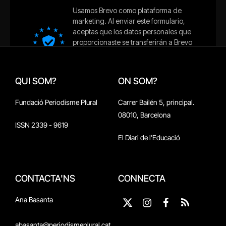
QUI SOM?
ON SOM?
Fundació Periodisme Plural
Carrer Bailén 5, principal.
08010, Barcelona
ISSN 2339 - 9619
El Diari de l'Educació
CONTACTA'NS
CONNECTA
Ana Basanta
X
Instagram
Facebook
RSS
(Twitter)
abasanta@periodismeplural.cat