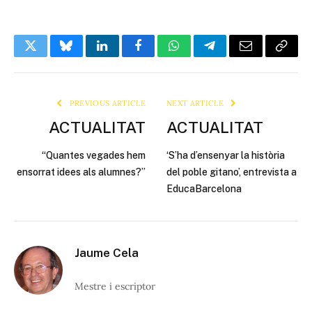
Twitter
Bluesky
LinkedIn
Facebook
WhatsApp
Telegram
Email
Copy
Link
PREVIOUS ARTICLE
NEXT ARTICLE
ACTUALITAT
ACTUALITAT
“Quantes vegades hem
‘S’ha d’ensenyar la història
ensorrat idees als alumnes?”
del poble gitano’, entrevista a
EducaBarcelona
Jaume Cela
Mestre i escriptor