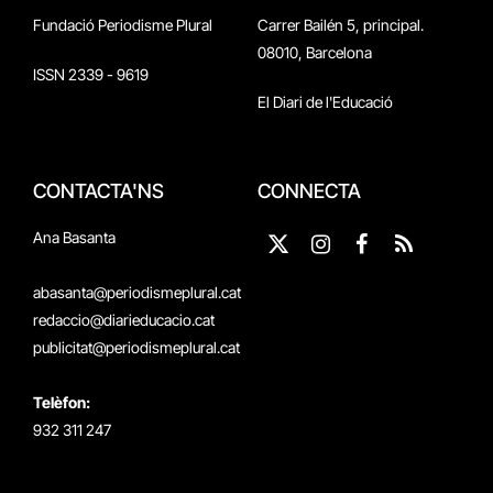
Fundació Periodisme Plural
Carrer Bailén 5, principal.
08010, Barcelona
ISSN 2339 - 9619
El Diari de l'Educació
CONTACTA'NS
CONNECTA
Ana Basanta
X
Instagram
Facebook
RSS
(Twitter)
abasanta@periodismeplural.cat
redaccio@diarieducacio.cat
publicitat@periodismeplural.cat
Telèfon:
932 311 247