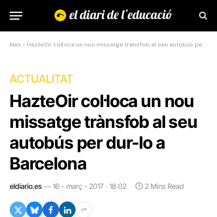
Inici
»
HazteOir col·loca un nou missatge trànsfob al seu autobús per dur-lo a Barcelona
ACTUALITAT
HazteOir col·loca un nou
missatge trànsfob al seu
autobús per dur-lo a
Barcelona
eldiario.es
16 - març - 2017 · 18:02
2 Mins Read