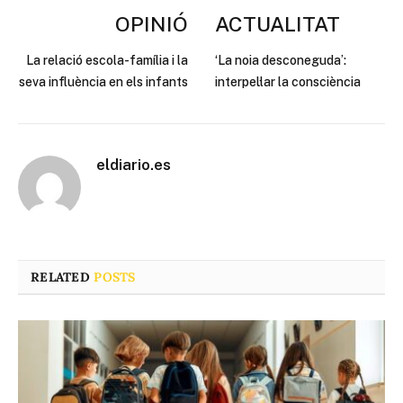
OPINIÓ
ACTUALITAT
La relació escola-família i la
‘La noia desconeguda’:
seva influència en els infants
interpel·lar la consciència
eldiario.es
RELATED
POSTS