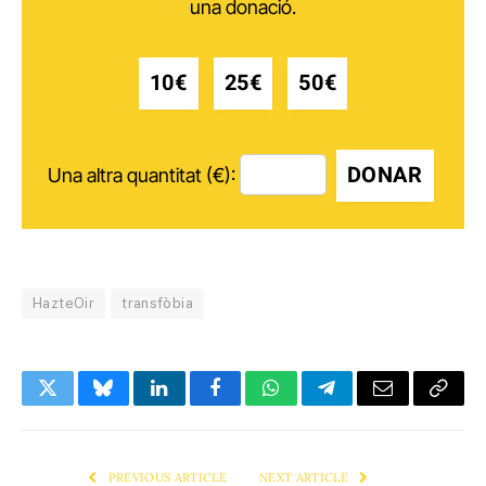
una donació.
10€
25€
50€
DONAR
Una altra quantitat (€):
HazteOir
transfòbia
Twitter
Bluesky
LinkedIn
Facebook
WhatsApp
Telegram
Email
Copy
Link
PREVIOUS ARTICLE
NEXT ARTICLE