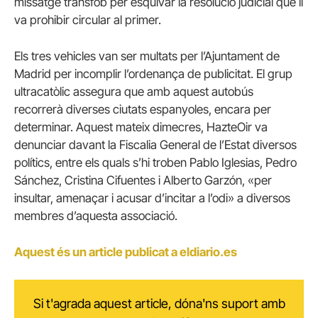
missatge trànsfob per esquivar la resolució judicial que li
va prohibir circular al primer.
Els tres vehicles van ser multats per l’Ajuntament de
Madrid per incomplir l’ordenança de publicitat. El grup
ultracatòlic assegura que amb aquest autobús
recorrerà diverses ciutats espanyoles, encara per
determinar. Aquest mateix dimecres, HazteOir va
denunciar davant la Fiscalia General de l’Estat diversos
polítics, entre els quals s’hi troben Pablo Iglesias, Pedro
Sánchez, Cristina Cifuentes i Alberto Garzón, «per
insultar, amenaçar i acusar d’incitar a l’odi» a diversos
membres d’aquesta associació.
Aquest és un article publicat a eldiario.es
Si t'agrada aquest article, dóna'ns suport amb