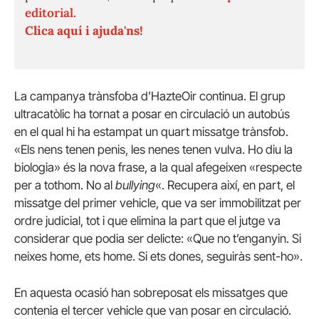
editorial.
Clica aquí i ajuda'ns!
La campanya trànsfoba d’HazteOir continua. El grup
ultracatòlic ha tornat a posar en circulació un autobús
en el qual hi ha estampat un quart missatge trànsfob.
«Els nens tenen penis, les nenes tenen vulva. Ho diu la
biologia» és la nova frase, a la qual afegeixen «respecte
per a tothom. No al
bullying
«. Recupera així, en part, el
missatge del primer vehicle, que va ser immobilitzat per
ordre judicial, tot i que elimina la part que el jutge va
considerar que podia ser delicte: «
Que no t’enganyin. Si
neixes home, ets home. Si ets dones, seguiràs sent-ho».
En aquesta ocasió han sobreposat els missatges que
contenia el tercer vehicle que van posar en circulació.