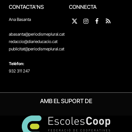
CONTACTA'NS
CONNECTA
Ana Basanta
X
Instagram
Facebook
RSS
(Twitter)
abasanta@periodismeplural.cat
redaccio@diarieducacio.cat
publicitat@periodismeplural.cat
Telèfon:
932 311 247
AMB EL SUPORT DE