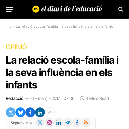
Inici
»
La relació escola-família i la seva influència en els infants
OPINIÓ
La relació escola-família i
la seva influència en els
infants
Redacció
16 - març - 2017 · 07:36
4 Mins Read
X
Instagram
LinkedIn
Telegram
Facebook
RSS
Segueix-nos
(Twitter)