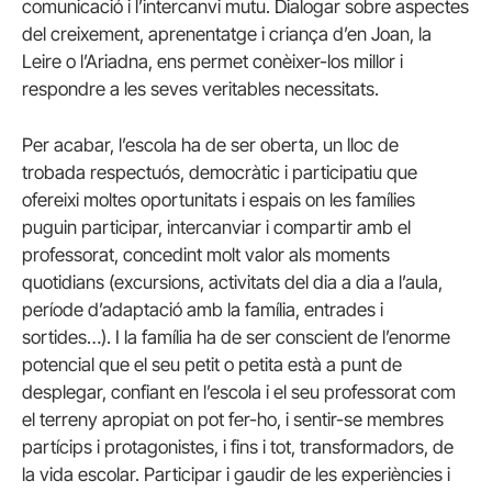
comunicació i l’intercanvi mutu.
Dialogar sobre aspectes
del creixement, aprenentatge i criança d’en Joan, la
Leire o l’Ariadna, ens permet conèixer-los millor i
respondre a les seves veritables necessitats.
Per acabar, l’escola ha de ser oberta, un lloc de
trobada
respectuós, democràtic i participatiu que
ofereixi moltes oportunitats i espais on les famílies
puguin participar, intercanviar i compartir amb el
professorat, concedint molt valor als moments
quotidians (excursions, activitats del dia a dia a l’aula,
període d’adaptació amb la família, entrades i
sortides…).
I la família ha de ser conscient de l’enorme
potencial que el seu petit o petita està a punt de
desplegar, confiant en l’escola i el seu professorat com
el terreny apropiat on pot fer-ho, i sentir-se membres
partícips i protagonistes, i fins i tot, transformadors, de
la vida escolar.
Participar i gaudir de les experiències i