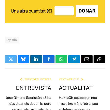
DONAR
Una altra quantitat (€):
opinió
Twitter
Bluesky
LinkedIn
Facebook
WhatsApp
Telegram
Email
Copy
Link
PREVIOUS ARTICLE
NEXT ARTICLE
ENTREVISTA
ACTUALITAT
José Gimeno Sacristán: «S’ha
HazteOir col·loca un nou
d’avaluar els docents, però
missatge trànsfob al seu
no amb els resultats dels
autobús per dur-lo a