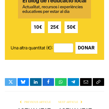
10€
25€
50€
DONAR
Una altra quantitat (€):
Twitter
Bluesky
LinkedIn
Facebook
WhatsApp
Telegram
Email
Copy
Link
PREVIOUS ARTICLE
NEXT ARTICLE