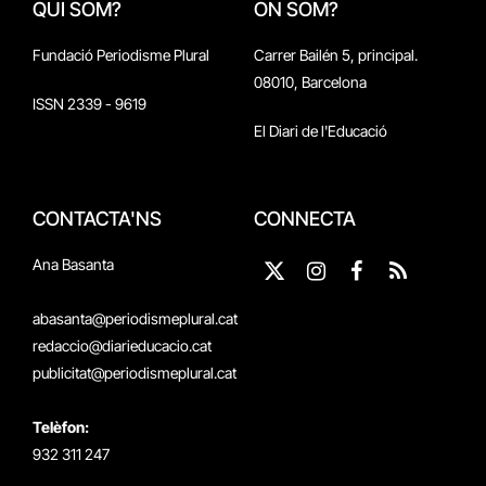
QUI SOM?
ON SOM?
Fundació Periodisme Plural
Carrer Bailén 5, principal.
08010, Barcelona
ISSN 2339 - 9619
El Diari de l'Educació
CONTACTA'NS
CONNECTA
Ana Basanta
X
Instagram
Facebook
RSS
(Twitter)
abasanta@periodismeplural.cat
redaccio@diarieducacio.cat
publicitat@periodismeplural.cat
Telèfon:
932 311 247