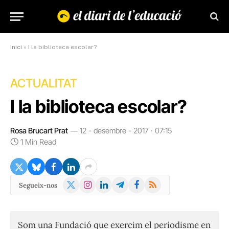
Inici
»
I la biblioteca escolar?
ACTUALITAT
I la biblioteca escolar?
Rosa Brucart Prat
12 - desembre - 2017 · 07:15
1 Min Read
X
Instagram
LinkedIn
Telegram
Facebook
RSS
Segueix-nos
(Twitter)
Som una Fundació que exercim el periodisme en