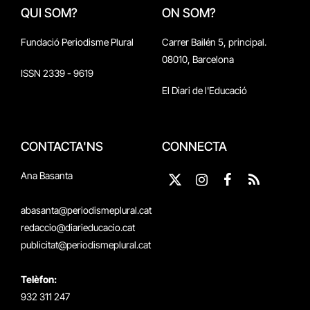
QUI SOM?
ON SOM?
Fundació Periodisme Plural
Carrer Bailén 5, principal.
08010, Barcelona
ISSN 2339 - 9619
El Diari de l'Educació
CONTACTA'NS
CONNECTA
Ana Basanta
X
Instagram
Facebook
RSS
(Twitter)
abasanta@periodismeplural.cat
redaccio@diarieducacio.cat
publicitat@periodismeplural.cat
Telèfon:
932 311 247