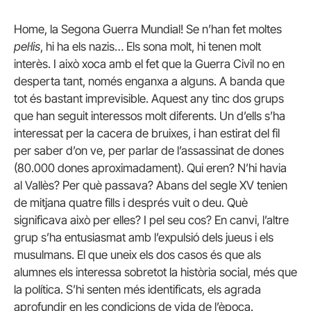
Home, la Segona Guerra Mundial! Se n’han fet moltes
pel·lis
, hi ha els nazis… Els sona molt, hi tenen molt
interès. I això xoca amb el fet que la Guerra Civil no en
desperta tant, només enganxa a alguns. A banda que
tot és bastant imprevisible. Aquest any tinc dos grups
que han seguit interessos molt diferents. Un d’ells s’ha
interessat per la cacera de bruixes, i han estirat del fil
per saber d’on ve, per parlar de l’assassinat de dones
(80.000 dones aproximadament). Qui eren? N’hi havia
al Vallès? Per què passava? Abans del segle XV tenien
de mitjana quatre fills i després vuit o deu. Què
significava això per elles? I pel seu cos? En canvi, l’altre
grup s’ha entusiasmat amb l’expulsió dels jueus i els
musulmans. El que uneix els dos casos és que als
alumnes els interessa sobretot la història social, més que
la política. S’hi senten més identificats, els agrada
aprofundir en les condicions de vida de l’època.