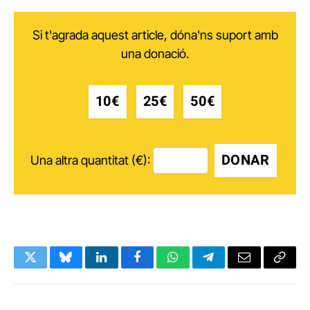
Si t'agrada aquest article, dóna'ns suport amb
una donació.
10€
25€
50€
DONAR
Una altra quantitat (€):
Twitter
Bluesky
LinkedIn
Facebook
WhatsApp
Telegram
Email
Copy
Link