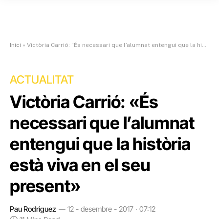
Inici
»
Victòria Carrió: “És necessari que l’alumnat entengui que la història està viva en el seu present”
ACTUALITAT
Victòria Carrió: «És
necessari que l’alumnat
entengui que la història
està viva en el seu
present»
Pau Rodríguez
12 - desembre - 2017 · 07:12