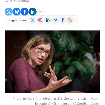
11 Mins Read
X
Instagram
LinkedIn
Telegram
Facebook
RSS
Segueix-nos
(Twitter)
Victòria Carrió, professora d'Història a l'institut Marta
Estrada de Granollers / © Sandra Lázaro