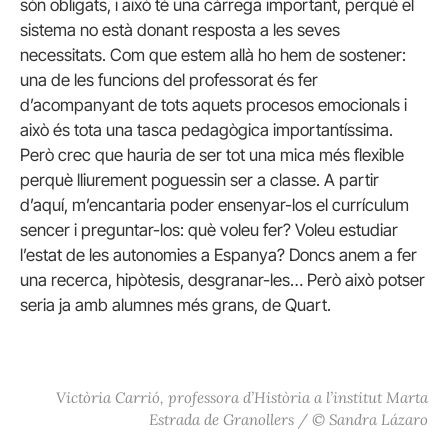
són obligats, i això té una càrrega important, perquè el
sistema no està donant resposta a les seves
necessitats. Com que estem allà ho hem de sostener:
una de les funcions del professorat és fer
d’acompanyant de tots aquets procesos emocionals i
això és tota una tasca pedagògica importantíssima.
Però crec que hauria de ser tot una mica més flexible
perquè lliurement poguessin ser a classe. A partir
d’aquí, m’encantaria poder ensenyar-los el currículum
sencer i preguntar-los: què voleu fer? Voleu estudiar
l’estat de les autonomies a Espanya? Doncs anem a fer
una recerca, hipòtesis, desgranar-les… Però això potser
seria ja amb alumnes més grans, de Quart.
Victòria Carrió, professora d’Història a l’institut Marta
Estrada de Granollers / © Sandra Lázaro