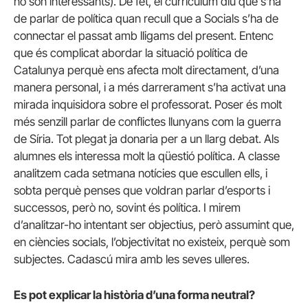
no són interessants). De fet, el currículum diu que s’ha
de parlar de política quan recull que a Socials s’ha de
connectar el passat amb lligams del present. Entenc
que és complicat abordar la situació política de
Catalunya perquè ens afecta molt directament, d’una
manera personal, i a més darrerament s’ha activat una
mirada inquisidora sobre el professorat. Poser és molt
més senzill parlar de conflictes llunyans com la guerra
de Síria. Tot plegat ja donaria per a un llarg debat. Als
alumnes els interessa molt la qüestió política. A classe
analitzem cada setmana notícies que escullen ells, i
sobta perquè penses que voldran parlar d’esports i
successos, però no, sovint és política. I mirem
d’analitzar-ho intentant ser objectius, però assumint que,
en ciències socials, l’objectivitat no existeix, perquè som
subjectes. Cadascú mira amb les seves ulleres.
Es pot explicar la història d’una forma neutral?