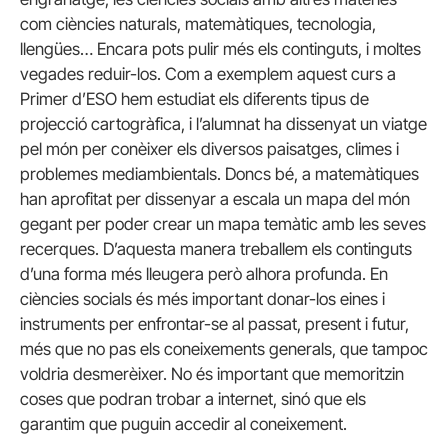
com ciències naturals, matemàtiques, tecnologia,
llengües… Encara pots pulir més els continguts, i moltes
vegades reduir-los. Com a exemplem aquest curs a
Primer d’ESO hem estudiat els diferents tipus de
projecció cartogràfica, i l’alumnat ha dissenyat un viatge
pel món per conèixer els diversos paisatges, climes i
problemes mediambientals. Doncs bé, a matemàtiques
han aprofitat per dissenyar a escala un mapa del món
gegant per poder crear un mapa temàtic amb les seves
recerques. D’aquesta manera treballem els continguts
d’una forma més lleugera però alhora profunda. En
ciències socials és més important donar-los eines i
instruments per enfrontar-se al passat, present i futur,
més que no pas els coneixements generals, que tampoc
voldria desmerèixer. No és important que memoritzin
coses que podran trobar a internet, sinó que els
garantim que puguin accedir al coneixement.