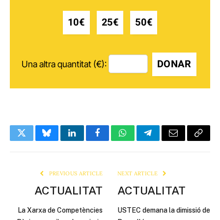
10€
25€
50€
DONAR
Una altra quantitat (€):
Twitter
Bluesky
LinkedIn
Facebook
WhatsApp
Telegram
Email
Copy
Link
PREVIOUS ARTICLE
NEXT ARTICLE
ACTUALITAT
ACTUALITAT
La Xarxa de Competències
USTEC demana la dimissió de