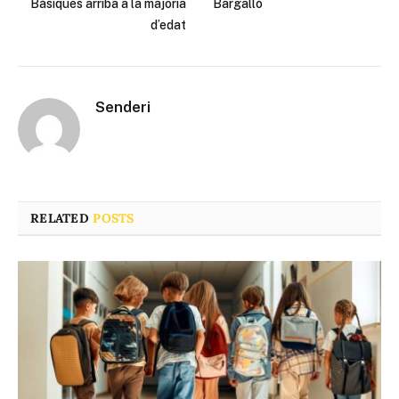
Bàsiques arriba a la majoria
Bargalló
d’edat
Senderi
RELATED
POSTS