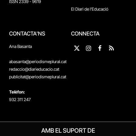
ISSN 2339 - 9619
El Diari de l'Educació
CONTACTA'NS
CONNECTA
Ana Basanta
X
Instagram
Facebook
RSS
(Twitter)
abasanta@periodismeplural.cat
redaccio@diarieducacio.cat
publicitat@periodismeplural.cat
Telèfon:
932 311 247
AMB EL SUPORT DE