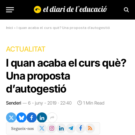
Inici
»
I quan acaba el curs què? Una proposta d’autogestió
ACTUALITAT
I quan acaba el curs què?
Una proposta
d’autogestió
Senderi
6 - juny - 2019 · 22:40
1 Min Read
X
Instagram
LinkedIn
Telegram
Facebook
RSS
Segueix-nos
(Twitter)