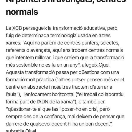
normals
La XCB persegueix la transformació educativa, però
fuig de determinada terminologia usada en altres
xarxes. “Aquí no parlem de centres punters, selectes,
referents o avançats, aquí ens trobem centres normals
que intentem millorar, i que creiem que la transformació
més sostenible no es fa en un any”, afegeix Ojuel.
Aquesta transformació passa per qüestions com una
formació molt pràctica (“altres potser pensen més en el
centre en abstracte i nosaltres tractem d’aterrar a
l’aula”), l’enfocament horitzontal (“el treball col·laboratiu
forma part de l’ADN de la xarxa”), o també per
“qüestionar-te el que fas i posar-ho en crisi, però
sempre des de la confiança, mai deixem de pensar que
darrere de qualsevol docent hi ha un bon docent”,
subratlla Ojuel.