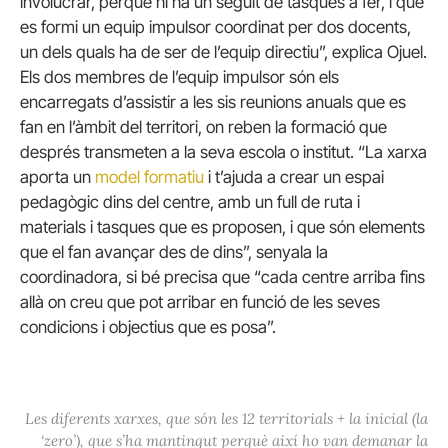
involucrar, perquè hi ha un seguit de tasques a fer, i que
es formi un equip impulsor coordinat per dos docents,
un dels quals ha de ser de l’equip directiu”, explica Ojuel.
Els dos membres de l’equip impulsor són els
encarregats d’assistir a les sis reunions anuals que es
fan en l’àmbit del territori, on reben la formació que
després transmeten a la seva escola o institut. “La xarxa
aporta un
model formatiu
i t’ajuda a crear un espai
pedagògic dins del centre, amb un full de ruta i
materials i tasques que es proposen, i que són elements
que el fan avançar des de dins”, senyala la
coordinadora, si bé precisa que “cada centre arriba fins
allà on creu que pot arribar en funció de les seves
condicions i objectius que es posa”.
Les diferents xarxes, que són les 12 territorials + la inicial (la
‘zero’), que s’ha mantingut perquè així ho van demanar la