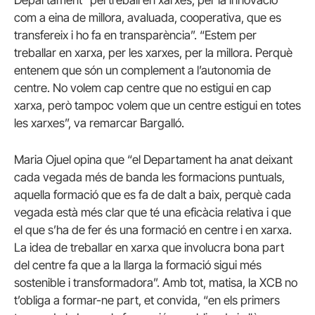
Departament “pel treball en xarxes, per la innovació
com a eina de millora, avaluada, cooperativa, que es
transfereix i ho fa en transparència”. “Estem per
treballar en xarxa, per les xarxes, per la millora. Perquè
entenem que són un complement a l’autonomia de
centre. No volem cap centre que no estigui en cap
xarxa, però tampoc volem que un centre estigui en totes
les xarxes”, va remarcar Bargalló.
Maria Ojuel opina que “el Departament ha anat deixant
cada vegada més de banda les formacions puntuals,
aquella formació que es fa de dalt a baix, perquè cada
vegada està més clar que té una eficàcia relativa i que
el que s’ha de fer és una formació en centre i en xarxa.
La idea de treballar en xarxa que involucra bona part
del centre fa que a la llarga la formació sigui més
sostenible i transformadora”. Amb tot, matisa, la XCB no
t’obliga a formar-ne part, et convida, “en els primers