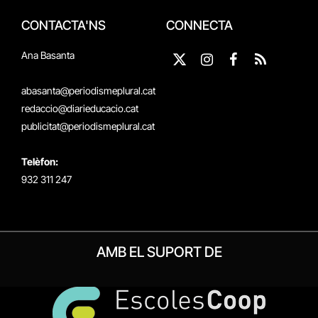
CONTACTA'NS
CONNECTA
Ana Basanta
X
Instagram
Facebook
RSS
(Twitter)
abasanta@periodismeplural.cat
redaccio@diarieducacio.cat
publicitat@periodismeplural.cat
Telèfon:
932 311 247
AMB EL SUPORT DE