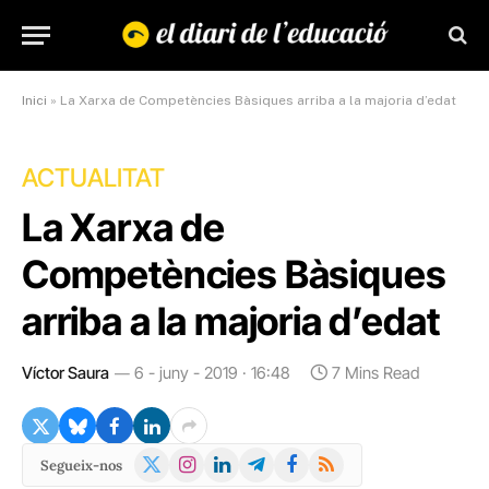
Inici
»
La Xarxa de Competències Bàsiques arriba a la majoria d’edat
ACTUALITAT
La Xarxa de
Competències Bàsiques
arriba a la majoria d’edat
Víctor Saura
6 - juny - 2019 · 16:48
7 Mins Read
X
Instagram
LinkedIn
Telegram
Facebook
RSS
Segueix-nos
(Twitter)