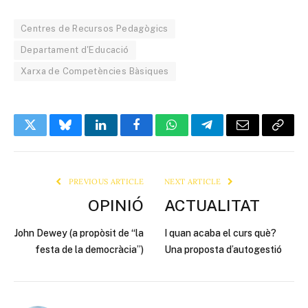
Centres de Recursos Pedagògics
Departament d'Educació
Xarxa de Competències Bàsiques
Twitter
Bluesky
LinkedIn
Facebook
WhatsApp
Telegram
Email
Copy
Link
PREVIOUS ARTICLE
NEXT ARTICLE
OPINIÓ
ACTUALITAT
John Dewey (a propòsit de “la
I quan acaba el curs què?
festa de la democràcia”)
Una proposta d’autogestió