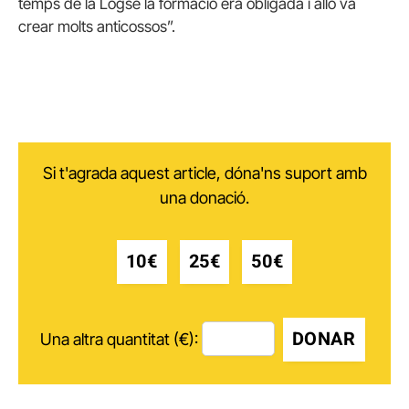
temps de la Logse la formació era obligada i allò va
crear molts anticossos”.
Si t'agrada aquest article, dóna'ns suport amb
una donació.
10€
25€
50€
DONAR
Una altra quantitat (€):