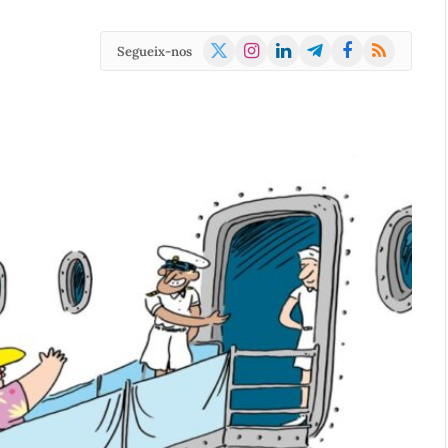
X
Instagram
LinkedIn
Telegram
Facebook
RSS
Segueix-nos
(Twitter)