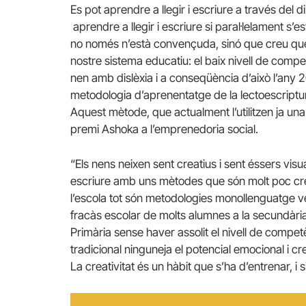
Es pot aprendre a llegir i escriure a través del d
aprendre a llegir i escriure si paral·lelament s’es
no només n’està convençuda, sinó que creu que
nostre sistema educatiu: el baix nivell de compe
nen amb dislèxia i a conseqüència d’això l’an
metodologia d’aprenentatge de la lectoescriptu
Aquest mètode, que actualment l’utilitzen ja una
premi Ashoka a l’emprenedoria social.
“Els nens neixen sent creatius i sent éssers visu
escriure amb uns mètodes que són molt poc creat
l’escola tot són metodologies monollenguatge ver
fracàs escolar de molts alumnes a la secundàri
Primària sense haver assolit el nivell de compet
tradicional ninguneja el potencial emocional i cr
La creativitat és un hàbit que s’ha d’entrenar, i s