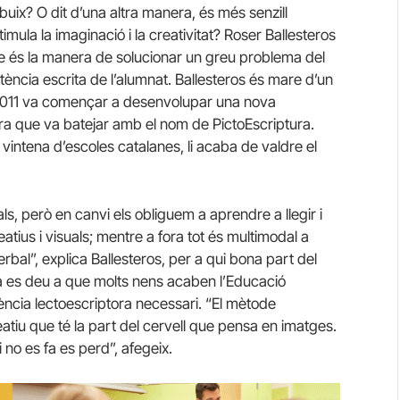
ibuix? O dit d’una altra manera, és més senzill
timula la imaginació i la creativitat? Roser Ballesteros
 és la manera de solucionar un greu problema del
tència escrita de l’alumnat. Ballesteros és mare d’un
y 2011 va començar a desenvolupar una nova
ra que va batejar amb el nom de PictoEscriptura.
 vintena d’escoles catalanes, li acaba de valdre el
als, però en canvi els obliguem a aprendre a llegir i
ius i visuals; mentre a fora tot és multimodal a
bal”, explica Ballesteros, per a qui bona part del
a es deu a que molts nens acaben l’Educació
ència lectoescriptora necessari. “El mètode
eatiu que té la part del cervell que pensa en imatges.
i no es fa es perd”, afegeix.