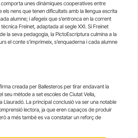
que comporta unes dinàmiques cooperatives entre
re els nens que tenen dificultats amb la llengua escrita
 cada alumne; i afegeix que s’entronca en la corrent
 tècnica Freinet, adaptada al segle XXI. Si Freinet
 de la seva pedagogia, la PictoEscriptura culmina a la
 curs el conte s’imprimeix, s’enquaderna i cada alumne
 firma creada per Ballesteros per tirar endavant la
el seu mètode a set escoles de Ciutat Vella,
a Llauradó. La principal conclusió va ser una notable
i comprensió lectora, ja que eren capaços de produir
però a més també es va constatar un reforç de