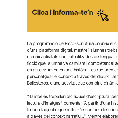
La programació de PictoEscriptura cobreix el cu
d’una plataforma digital, mestre i alumnes treball
ofereix activitats contextualitzades de llengua, l
ficció que l’alumne va canviant i completant al 
en autors: inventen una història, l’estructuren en
personatges i el context a través del dibuix, i al 
Ballesteros, d’una activitat que combina dinàmiqu
“També es treballen tècniques d’escriptura, però n
lectura d’imatges”, comenta. “A partir d’una his
troben l’adjectiu que millor s’escau per descriure
a través del context narratiu…” Mentre elaboren