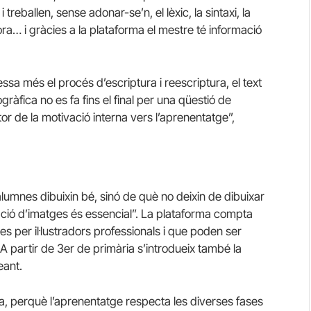
 treballen, sense adonar-se’n, el lèxic, la sintaxi, la
ra… i gràcies a la plataforma el mestre té informació
ressa més el procés d’escriptura i reescriptura, el text
ogràfica no es fa fins el final per una qüestió de
tor de la motivació interna vers l’aprenentatge”,
alumnes dibuixin bé, sinó de què no deixin de dibuixar
ració d’imatges és essencial”. La plataforma compta
s per il·lustradors professionals i que poden ser
 partir de 3er de primària s’introdueix també la
eant.
va, perquè l’aprenentatge respecta les diverses fases