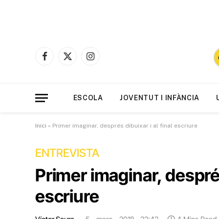
Facebook
X
Instagram
(Twitter)
ESCOLA
JOVENTUT I INFÀNCIA
Inici
»
Primer imaginar, després dibuixar i al final escriure
ENTREVISTA
Primer imaginar, després 
escriure