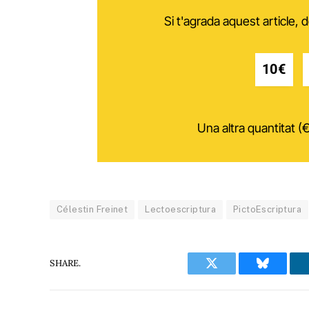
Si t'agrada aquest article,
10€
Una altra quantitat (€
Célestin Freinet
Lectoescriptura
PictoEscriptura
SHARE.
Twitter
Bluesky