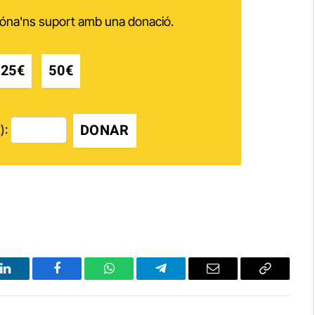
 dóna'ns suport amb una donació.
25€
50€
DONAR
):
LinkedIn
Facebook
WhatsApp
Telegram
Email
Copy
Link