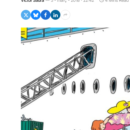
Víctor Saura
5 - març - 2018 · 22:42
4 Mins Read