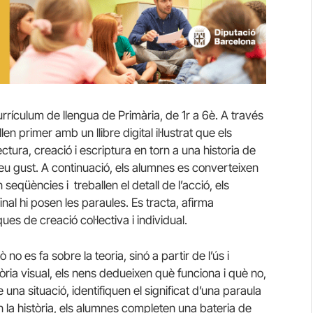
rrículum de llengua de Primària, de 1r a 6è. A través
en primer amb un llibre digital il·lustrat que els
ectura, creació i escriptura en torn a una historia de
seu gust. A continuació, els alumnes es converteixen
 seqüències i treballen el detall de l’acció, els
final hi posen les paraules. Es tracta, afirma
es de creació col·lectiva i individual.
o es fa sobre la teoria, sinó a partir de l’ús i
tòria visual, els nens dedueixen què funciona i què no,
 una situació, identifiquen el significat d’una paraula
 la història, els alumnes completen una bateria de