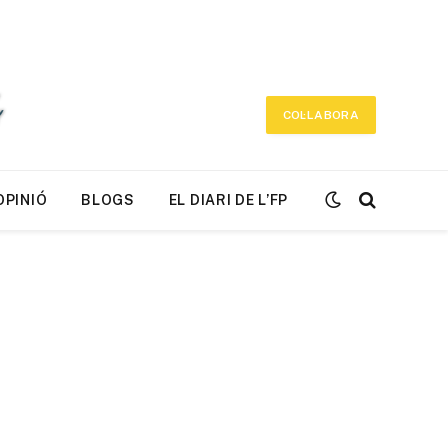
COL·LABORA
OPINIÓ
BLOGS
EL DIARI DE L’FP