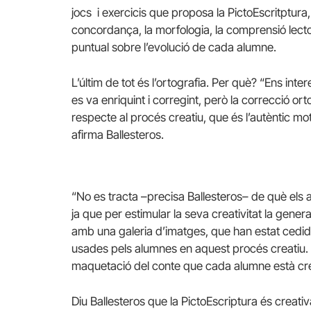
jocs i exercicis que proposa la PictoEscritptura, i
concordança, la morfologia, la comprensió lecto
puntual sobre l’evolució de cada alumne.
L’últim de tot és l’ortografia. Per què? “Ens inte
es va enriquint i corregint, però la correcció ort
respecte al procés creatiu, que és l’autèntic mo
afirma Ballesteros.
“No es tracta –precisa Ballesteros– de què els 
ja que per estimular la seva creativitat la gene
amb una galeria d’imatges, que han estat cedide
usades pels alumnes en aquest procés creatiu. A
maquetació del conte que cada alumne està cr
Diu Ballesteros que la PictoEscriptura és creati