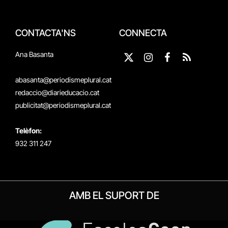
CONTACTA'NS
CONNECTA
Ana Basanta
X
Instagram
Facebook
RSS
(Twitter)
abasanta@periodismeplural.cat
redaccio@diarieducacio.cat
publicitat@periodismeplural.cat
Telèfon:
932 311 247
AMB EL SUPORT DE