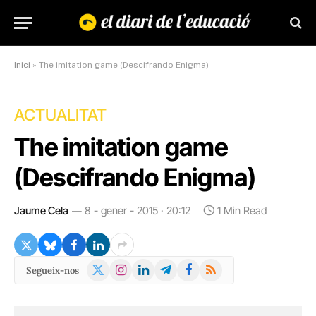
Inici
»
The imitation game (Descifrando Enigma)
ACTUALITAT
The imitation game
(Descifrando Enigma)
Jaume Cela
8 - gener - 2015 · 20:12
1 Min Read
X
Instagram
LinkedIn
Telegram
Facebook
RSS
Segueix-nos
(Twitter)