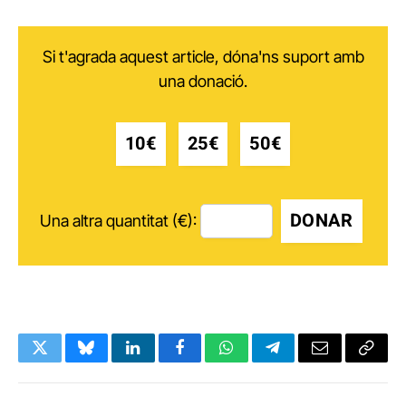
Si t'agrada aquest article, dóna'ns suport amb
una donació.
10€
25€
50€
DONAR
Una altra quantitat (€):
Twitter
Bluesky
LinkedIn
Facebook
WhatsApp
Telegram
Email
Copy
Link