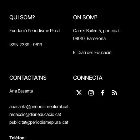
QUI SOM?
ON SOM?
Fundació Periodisme Plural
Carrer Bailén 5, principal.
08010, Barcelona
ISSN 2339 - 9619
El Diari de l'Educació
CONTACTA'NS
CONNECTA
Ana Basanta
X
Instagram
Facebook
RSS
(Twitter)
abasanta@periodismeplural.cat
redaccio@diarieducacio.cat
publicitat@periodismeplural.cat
Telèfon: