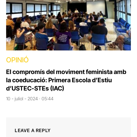
OPINIÓ
El compromís del moviment feminista amb
la coeducació: Primera Escola d’Estiu
d’USTEC-STEs (IAC)
10 - juliol - 2024 · 05:44
LEAVE A REPLY