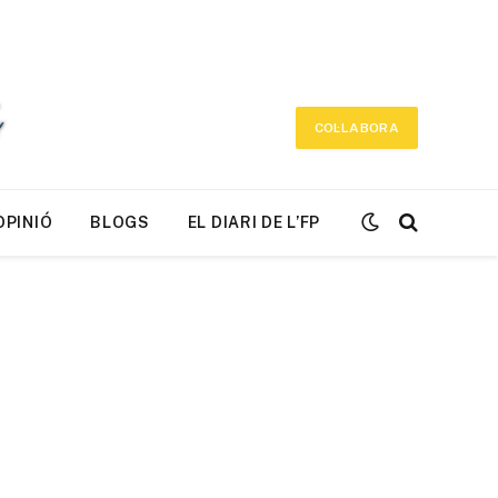
COL·LABORA
OPINIÓ
BLOGS
EL DIARI DE L’FP