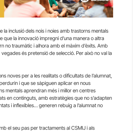
la inclusió dels nois i noies amb trastorns mentals
le que la innovació impregni d’una manera o altra
torn no traumàtic i alhora amb el màxim d’èxits. Amb
a vegades és pretensió de selecció. Per això no val la
 noves per a les realitats o dificultats de l’alumnat,
 perdurin i que se sàpiguen aplicar en nous
ns mentals aprendran més i millor en centres
trats en continguts, amb estratègies que no s’adapten
tats i inflexibles… generen rebuig a l’alumnat no
amb el seu pas per tractaments al CSMIJ i als