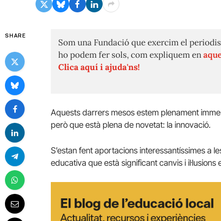
SHARE
Som una Fundació que exercim el periodis
ho podem fer sols, com expliquem en
aque
Clica aquí i ajuda'ns!
Aquests darrers mesos estem plenament immer
però que està plena de novetat: la innovació.
S’estan fent aportacions interessantíssimes a les v
educativa que està significant canvis i il·lusion