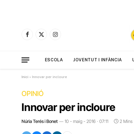
Facebook
X
Instagram
(Twitter)
ESCOLA
JOVENTUT I INFÀNCIA
Inici
»
Innovar per incloure
OPINIÓ
Innovar per incloure
Núria Terés i Bonet
10 - maig - 2016 · 07:11
2 Mins