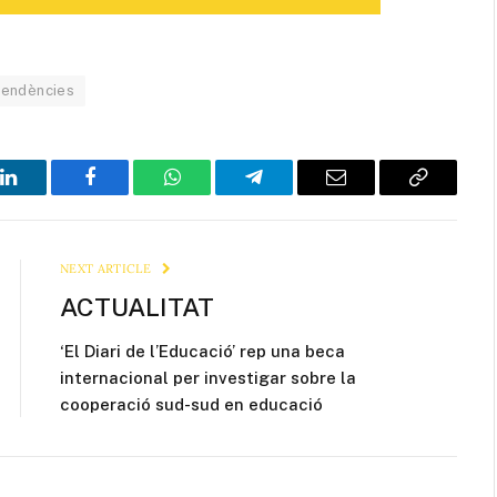
tendències
LinkedIn
Facebook
WhatsApp
Telegram
Email
Copy
Link
NEXT ARTICLE
ACTUALITAT
‘El Diari de l’Educació’ rep una beca
internacional per investigar sobre la
cooperació sud-sud en educació