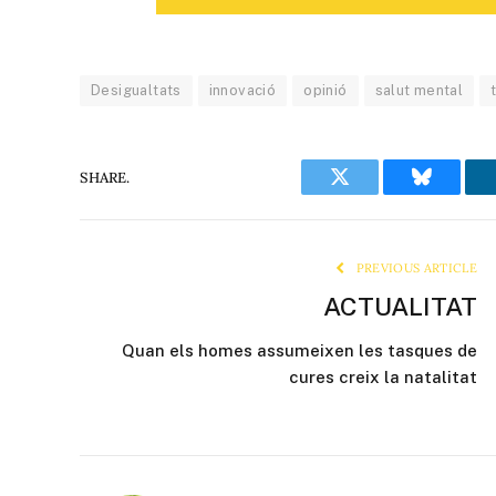
Desigualtats
innovació
opinió
salut mental
SHARE.
Twitter
Bluesky
PREVIOUS ARTICLE
ACTUALITAT
Quan els homes assumeixen les tasques de
cures creix la natalitat