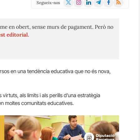
X
Instagram
LinkedIn
Telegram
Facebook
RSS
Segueix-nos
(Twitter)
me en obert, sense murs de pagament. Però no
st editorial.
sos en una tendència educativa que no és nova,
irtuts, als límits i als perills d’una estratègia
s en moltes comunitats educatives.