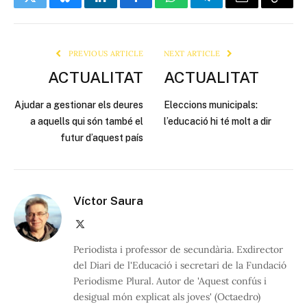
Twitter
Bluesky
LinkedIn
Facebook
WhatsApp
Telegram
Email
Copy
Link
PREVIOUS ARTICLE
NEXT ARTICLE
ACTUALITAT
ACTUALITAT
Ajudar a gestionar els deures
Eleccions municipals:
a aquells qui són també el
l’educació hi té molt a dir
futur d’aquest país
Víctor Saura
X
(Twitter)
Periodista i professor de secundària. Exdirector
del Diari de l'Educació i secretari de la Fundació
Periodisme Plural. Autor de 'Aquest confús i
desigual món explicat als joves' (Octaedro)