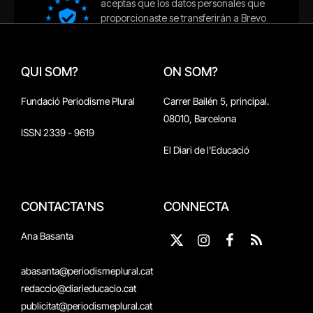
QUI SOM?
ON SOM?
Fundació Periodisme Plural
Carrer Bailén 5, principal.
08010, Barcelona
ISSN 2339 - 9619
El Diari de l'Educació
CONTACTA'NS
CONNECTA
Ana Basanta
X
Instagram
Facebook
RSS
(Twitter)
abasanta@periodismeplural.cat
redaccio@diarieducacio.cat
publicitat@periodismeplural.cat