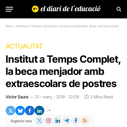
Inici
»
Institut a Temps Complet, la beca menjador amb extraescolars de postres
ACTUALITAT
Institut a Temps Complet,
la beca menjador amb
extraescolars de postres
Víctor Saura
31 - març - 2019 · 22:09
3 Mins Read
X
Instagram
LinkedIn
Telegram
Facebook
RSS
Segueix-nos
(Twitter)