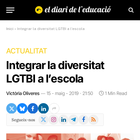
Inici
»
Integrar la diversitat LGTBI a l’escola
ACTUALITAT
Integrar la diversitat
LGTBI a l’escola
Victòria Oliveres
15 - maig - 2019 · 21:50
1 Min Read
X
Instagram
LinkedIn
Telegram
Facebook
RSS
Segueix-nos
(Twitter)