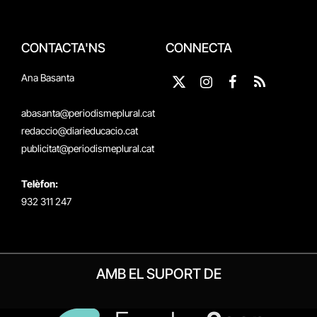
CONTACTA'NS
CONNECTA
Ana Basanta
X
Instagram
Facebook
RSS
(Twitter)
abasanta@periodismeplural.cat
redaccio@diarieducacio.cat
publicitat@periodismeplural.cat
Telèfon:
932 311 247
AMB EL SUPORT DE