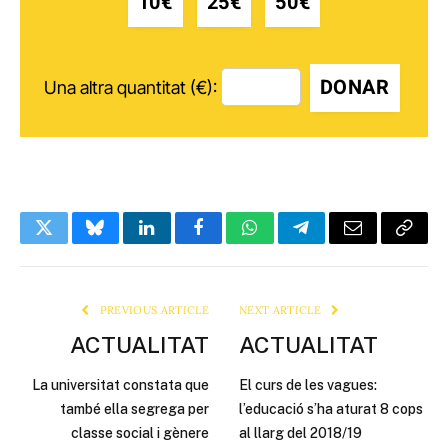
10€
25€
50€
DONAR
Una altra quantitat (€):
Twitter
Bluesky
LinkedIn
Facebook
WhatsApp
Telegram
Email
Copy
Link
PREVIOUS ARTICLE
NEXT ARTICLE
ACTUALITAT
ACTUALITAT
La universitat constata que
El curs de les vagues:
també ella segrega per
l’educació s’ha aturat 8 cops
classe social i gènere
al llarg del 2018/19