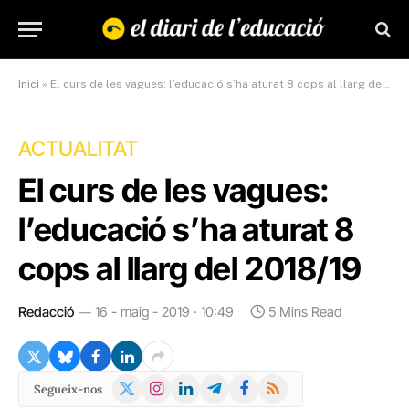
Inici
»
El curs de les vagues: l’educació s’ha aturat 8 cops al llarg del 2018/19
ACTUALITAT
El curs de les vagues:
l’educació s’ha aturat 8
cops al llarg del 2018/19
Redacció
16 - maig - 2019 · 10:49
5 Mins Read
X
Instagram
LinkedIn
Telegram
Facebook
RSS
Segueix-nos
(Twitter)