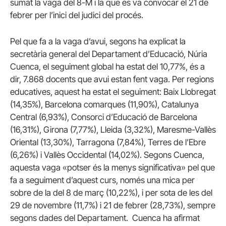
sumat la vaga del 8-M i la que es va convocar el 21 de
febrer per l’inici del judici del procés.
Pel que fa a la vaga d’avui, segons ha explicat la
secretària general del Departament d’Educació, Núria
Cuenca, el seguiment global ha estat del 10,77%, és a
dir, 7.868 docents que avui estan fent vaga. Per regions
educatives, aquest ha estat el seguiment: Baix Llobregat
(14,35%), Barcelona comarques (11,90%), Catalunya
Central (6,93%), Consorci d’Educació de Barcelona
(16,31%), Girona (7,77%), Lleida (3,32%), Maresme-Vallès
Oriental (13,30%), Tarragona (7,84%), Terres de l’Ebre
(6,26%) i Vallès Occidental (14,02%). Segons Cuenca,
aquesta vaga «potser és la menys significativa» pel que
fa a seguiment d’aquest curs, només una mica per
sobre de la del 8 de març (10,22%), i per sota de les del
29 de novembre (11,7%) i 21 de febrer (28,73%), sempre
segons dades del Departament. Cuenca ha afirmat