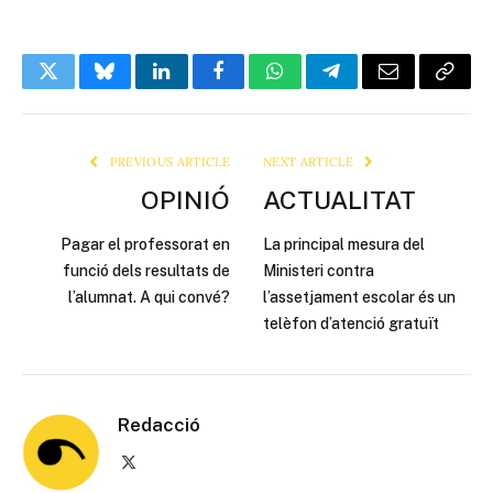
Twitter
Bluesky
LinkedIn
Facebook
WhatsApp
Telegram
Email
Copy
Link
PREVIOUS ARTICLE
NEXT ARTICLE
OPINIÓ
ACTUALITAT
Pagar el professorat en
La principal mesura del
funció dels resultats de
Ministeri contra
l’alumnat. A qui convé?
l’assetjament escolar és un
telèfon d’atenció gratuït
Redacció
X
(Twitter)