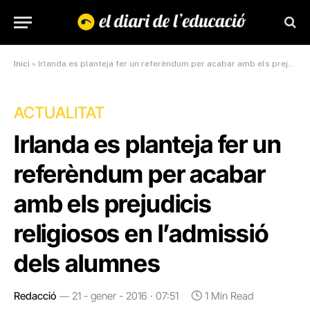
Inici
»
Irlanda es planteja fer un referèndum per acabar amb els prejudicis religiosos en l’admissió dels alumnes
ACTUALITAT
Irlanda es planteja fer un
referèndum per acabar
amb els prejudicis
religiosos en l’admissió
dels alumnes
Redacció
21 - gener - 2016 · 07:51
1 Min Read