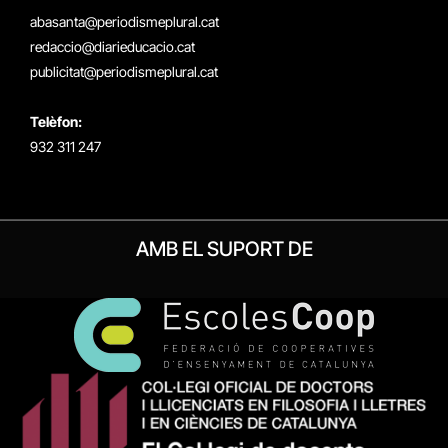
(Twitter)
abasanta@periodismeplural.cat
redaccio@diarieducacio.cat
publicitat@periodismeplural.cat
Telèfon:
932 311 247
AMB EL SUPORT DE